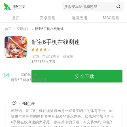
首页
安卓应用
电脑应用
MAC应用
资讯
专题
设计奖
创意应用
首页
>
应用软件
>
新宝6手机在线测速
问答
新宝6手机在线测速
官方
年满12周岁
下载安装
次下载
1372178
需优先下载
安全下载
新宝6手机在线测速安装
小编点评
🍃导语：
新宝6手机在线测速
🧁是一家备受瞩目的体育平台，🍛
提供丰富多样的体育赛事和刺激的游戏体验。如果您想加入
新宝
6手机在线测速
的大家庭，参与其中的乐趣，本文将为您详细介