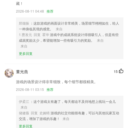
2,文档电子化
藏！
3,高效节能免服务号，免实体卡，免设备，手机就能管理生意。
2026-08-11 04:48
推荐
4,随时随地都可以在这里查询自己需要的内容,绝对可以让用户获取对应
的信息;
郑烟振
：这款游戏的画面设计非常精美，场景细节栩栩如生，给人
一种身临其境的感觉。
来自
5,汇集了全网海量漫画资源，每天定时更新漫画。
1.曹发元 回复 霍华
游戏中的成就系统设计得很吸引人，但是有些
6,美化图片视频为动漫功能
成就奖励太少，希望能增加一些有吸引力的奖励。
来自
来自
新宝6手机在线测速软件优势
更多回复
1.可以自己搜索诗词以及作者，先秦到明清的诗词文可以在这里找到。
2.对于小学生而言，里面所有的课文都为你标注好了拼音方便你使用。
董光燕
15
3.极简风格，全新手势操作，灵动于指尖；
游戏的场景设计得非常细致，每个细节都很精美。
4.锻炼宝宝大脑的空间抽象思维，锻炼宝宝手、眼、大脑的协调能力，激
2026-08-11 03:15
推荐
发和促进孩子对色彩的理解和运用2
5.系统中一边学习一边统计错题，就是能记录好错题加强复习巩固
伊柔江
：这个游戏太有趣了，每天都迫不及待地想上线玩一会儿
来自
6.课程覆盖日常日子、商务、职场、旅游、文娱等各类主题和不同的难易
储健薇 回复 史婉晴
游戏的社交功能很有趣，可以与其他玩家互动
程度，注重体系和进阶。
交流，增加了游戏的乐趣！
来自
新宝6手机在线测速更新了什么?
更多回复