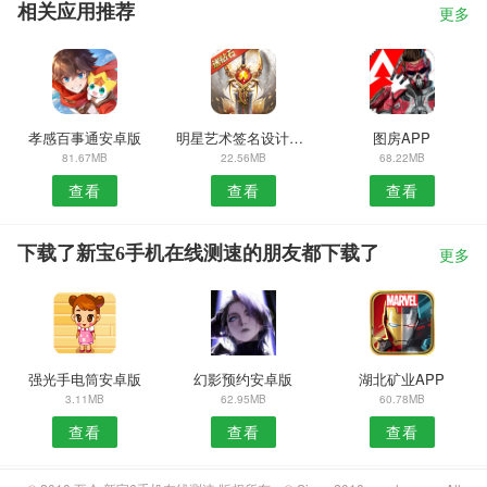
相关应用推荐
更多
孝感百事通安卓版
明星艺术签名设计安卓版
图房APP
81.67MB
22.56MB
68.22MB
查看
查看
查看
下载了新宝6手机在线测速的朋友都下载了
更多
强光手电筒安卓版
幻影预约安卓版
湖北矿业APP
3.11MB
62.95MB
60.78MB
查看
查看
查看