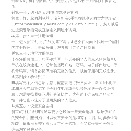
绍
新宝6手机在线测速
的注册流程，让您轻松开启精彩的体育之
旅。
🚧第一步：访问新宝6手机在线测速官网
首先，打开您的浏览器，输入
新宝6手机在线测速
的官方网址🐚
（https://wannianli.yuesha.com/yi20_2025_5.html）。您可以通
过搜索引擎搜索或直接输入网址来访问。
🚗第二步：点击注册按钮
一旦进入
新宝6手机在线测速
官网，♟您会在页面上找到一个醒目
的注册按钮。点击该按钮，您将被引导至注册页面。
🕷第三步：填写注册信息
🥬在注册页面上，您需要填写一些必要的个人信息来创建
新宝6
手机在线测速
账户。通常包括用户名、密码、电子邮件地址、手
机号码等。请务必提供准确完整的信息，以确保顺利完成注册。
🌲第四步：验证账户
🏤填写完个人信息后，您可能需要进行账户验证。
新宝6手机在
线测速
会向您提供的电子邮件地址或手机号码发送一条验证信
息，您需要按照提示进行验证操作。这有助于确保账户的安全
性，并防止不法分子滥用您的个人信息。
🐍第五步：设置安全选项
新宝6手机在线测速
通常要求您设置一些安全选项，以增强账户
的安全性。🈚例如，可以设置安全问题和答案，启用两步验证等
功能。请根据系统的提示设置相关选项，并妥善保管相关信息，
确保您的账户安全。