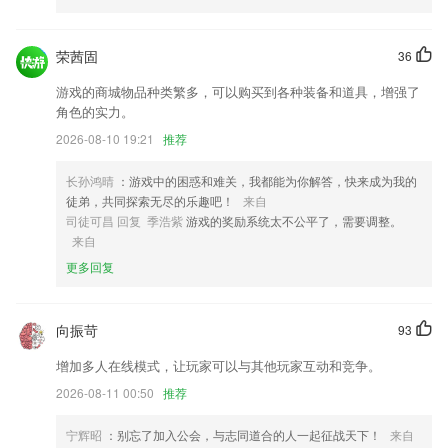
已注册的用户通过绑定税号后可在“办税”模块实现涉税事项办理发票代开
发票验旧发票申领一键零申报办税进度预约办税等业务办理；
荣茜固
36
修改直播页面ui布局；
游戏的商城物品种类繁多，可以购买到各种装备和道具，增强了
启动页面新增开机视频，界面更美观
角色的实力。
[MagiskSU] 防止 su 请求无限期阻塞
2026-08-10 19:21
推荐
购机票成功出行返现金
长孙鸿晴
：游戏中的困惑和难关，我都能为你解答，快来成为我的
新增热力图口人分布模块。
徒弟，共同探索无尽的乐趣吧！
来自
联系我们
司徒可昌 回复 季浩紫
游戏的奖励系统太不公平了，需要调整。
以上就是新宝6手机在线测速的介绍，如果您喜欢这款软件，您可以到应
来自
用商店进行打分评论，说出您的使用经历，以帮助我们更好的对产品进行
更多回复
优化修改。
向振苛
93
增加多人在线模式，让玩家可以与其他玩家互动和竞争。
2026-08-11 00:50
推荐
宁辉昭
：别忘了加入公会，与志同道合的人一起征战天下！
来自