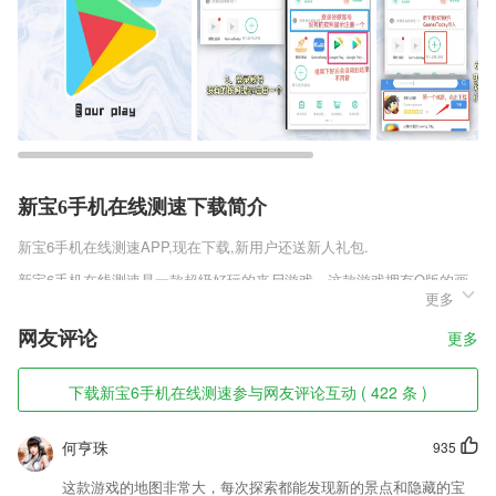
新宝6手机在线测速下载简介
新宝6手机在线测速
APP,现在下载,新用户还送新人礼包.
新宝6手机在线测速是一款超级好玩的丧尸游戏。这款游戏拥有Q版的画
更多
面，轻快的配乐，虽然是丧尸主题，但却没有恐怖元素，整体风格清新脱
俗，休闲娱乐。玩家扮演的小人在迷宫内与丧尸斗智斗勇，利用各种道具
网友评论
更多
击败丧尸，最终成功逃出迷宫，和朋友们团聚。喜欢这类游戏的小换班，
赶紧下载体验吧。
下载新宝6手机在线测速参与网友评论互动 ( 422 条 )
新宝6手机在线测速软件特色
1,丰富的专业分类：钢琴、古筝、架子鼓、非洲鼓、音乐素养 五大品
何亨珠
935
类，您想学的应有尽有。
这款游戏的地图非常大，每次探索都能发现新的景点和隐藏的宝