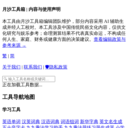
月沙工具箱 | 内容与使用声明
本工具由月沙工具箱编辑团队维护，部分内容采用 AI 辅助生
成并经人工校对。本工具涉及中国传统民俗文化内容，仅供文
化研究与娱乐参考；命理测算结果不代表真实命运，不构成任
何人生、家庭、财务或健康方面的决策建议。
查看编辑政策与
参考来源 →
繁
|
简
关于我们
|
联系我们
|
🛡️隐私政策
正在加载工具数据...
工具导航地图
学习工具
英语单词
汉英词典
汉语词典
词语组词
新华字典
英文名生成
五十音字卡
九九乘法学习助手
九九乘法题练习题生成器
小学