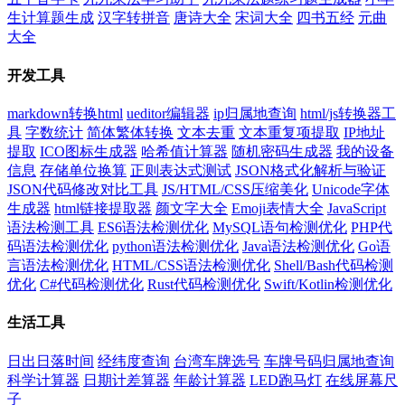
生计算题生成
汉字转拼音
唐诗大全
宋词大全
四书五经
元曲
大全
开发工具
markdown转换html
ueditor编辑器
ip归属地查询
html/js转换器工
具
字数统计
简体繁体转换
文本去重
文本重复项提取
IP地址
提取
ICO图标生成器
哈希值计算器
随机密码生成器
我的设备
信息
存储单位换算
正则表达式测试
JSON格式化解析与验证
JSON代码修改对比工具
JS/HTML/CSS压缩美化
Unicode字体
生成器
html链接提取器
颜文字大全
Emoji表情大全
JavaScript
语法检测工具
ES6语法检测优化
MySQL语句检测优化
PHP代
码语法检测优化
python语法检测优化
Java语法检测优化
Go语
言语法检测优化
HTML/CSS语法检测优化
Shell/Bash代码检测
优化
C#代码检测优化
Rust代码检测优化
Swift/Kotlin检测优化
生活工具
日出日落时间
经纬度查询
台湾车牌选号
车牌号码归属地查询
科学计算器
日期计差算器
年龄计算器
LED跑马灯
在线屏幕尺
子