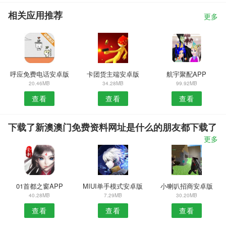
相关应用推荐
更多
呼应免费电话安卓版
卡团货主端安卓版
航宇聚配APP
20.46MB
34.28MB
99.92MB
查看
查看
查看
下载了新澳澳门免费资料网址是什么的朋友都下载了
更多
01首都之窗APP
MIUI单手模式安卓版
小喇叭招商安卓版
40.28MB
7.29MB
30.20MB
查看
查看
查看