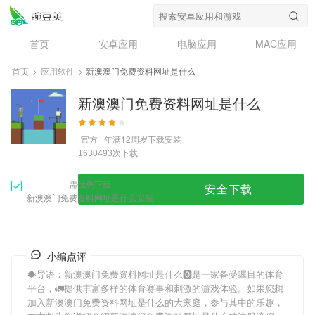
首页
安卓应用
电脑应用
MAC应用
资讯
专题
设计奖
创意应用
首页
>
应用软件
>
新澳澳门免费资料网址是什么
问答
新澳澳门免费资料网址是什么
官方
年满12周岁
下载安装
次下载
1630493
需优先下载
安全下载
新澳澳门免费资料网址是什么安装
小编点评
🐡导语：
新澳澳门免费资料网址是什么
🅾是一家备受瞩目的体育
平台，🚛提供丰富多样的体育赛事和刺激的游戏体验。如果您想
加入
新澳澳门免费资料网址是什么
的大家庭，参与其中的乐趣，