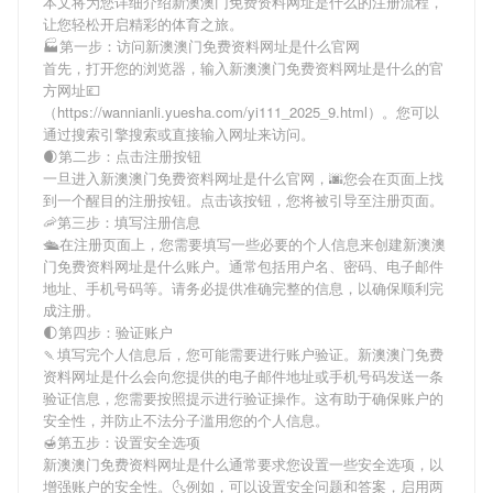
本文将为您详细介绍
新澳澳门免费资料网址是什么
的注册流程，
让您轻松开启精彩的体育之旅。
🏭第一步：访问新澳澳门免费资料网址是什么官网
首先，打开您的浏览器，输入
新澳澳门免费资料网址是什么
的官
方网址💷
（https://wannianli.yuesha.com/yi111_2025_9.html）。您可以
通过搜索引擎搜索或直接输入网址来访问。
🌒第二步：点击注册按钮
一旦进入
新澳澳门免费资料网址是什么
官网，🌆您会在页面上找
到一个醒目的注册按钮。点击该按钮，您将被引导至注册页面。
🦐第三步：填写注册信息
🛳在注册页面上，您需要填写一些必要的个人信息来创建
新澳澳
门免费资料网址是什么
账户。通常包括用户名、密码、电子邮件
地址、手机号码等。请务必提供准确完整的信息，以确保顺利完
成注册。
🌓第四步：验证账户
🍡填写完个人信息后，您可能需要进行账户验证。
新澳澳门免费
资料网址是什么
会向您提供的电子邮件地址或手机号码发送一条
验证信息，您需要按照提示进行验证操作。这有助于确保账户的
安全性，并防止不法分子滥用您的个人信息。
🍯第五步：设置安全选项
新澳澳门免费资料网址是什么
通常要求您设置一些安全选项，以
增强账户的安全性。🌜例如，可以设置安全问题和答案，启用两