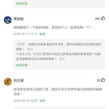
更多回复
6.在这里，你可以提高地理成绩;在这里，你能见证自己的成长;
新澳澳门免费资料网址是什么更新了什么?
樊媚毓
862
】接送机未支付订单流程优化，支付体验更顺滑；车型选择页增加车型折
刚刚解锁了一个新的技能，真想找个人一起来炫耀一下！
叠功能，高性价比舒适车型任你选
2026-08-10 14:19
推荐
添加国际机票业务
开发商：成都去兜风科技有限公司
卫敬爱
：游戏中的装备系统非常丰富，我可以根据自己的喜好进行
搭配！
来自
单据历史多列数据查询优化；
吕豪娅 回复 荆瑞昭
是否有可自定义的角色外观和装备系统？玩家
报销凭证一键申请
是否能够展示自己的独特风格？
来自
界面改版，体验更流畅
更多回复
联系我们
以上就是新澳澳门免费资料网址是什么的介绍，如果您喜欢这款软件，您
韩贝雁
28
可以到应用商店进行打分评论，说出您的使用经历，以帮助我们更好的对
产品进行优化修改。
欢迎新徒弟加入我的门派，我会尽全力培养你成为游戏界的巅峰
强者！
2026-08-10 06:22
推荐