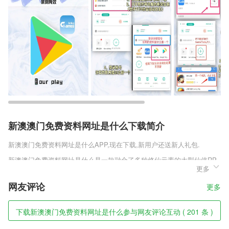
新澳澳门免费资料网址是什么下载简介
新澳澳门免费资料网址是什么
APP,现在下载,新用户还送新人礼包.
新澳澳门免费资料网址是什么是一款融合了多种修仙元素的大型仙侠RP
更多
G手游，精致梦幻的游戏画面，全新的仙侠故事题材，刻画精细的人物角
色任你挑选，体验不同的仙侠人生，神剑封印录官网安卓版v1.0.0.1多元
网友评论
更多
化的社交模式，玩家可以结识各种游戏好友，一起组队挑战副本，获得各
种游戏资源，提升战力，轻松的玩转这个仙侠世界。
下载新澳澳门免费资料网址是什么参与网友评论互动 ( 201 条 )
新澳澳门免费资料网址是什么软件特色