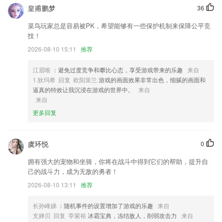
1,【3】界面美观简洁，用心做好应用的每一个细节，操作简洁直观。
皇甫鹏梦
36
2,【音箱控制】
菜鸟玩家总是容易被PK，希望能够有一些保护机制来保障公平竞
3,及时收集错题、收藏重点题目；灵活的错题复习系统，帮助您及时巩
技！
固，重点突破。
2026-08-10 15:11
推荐
4,超级书签：。提供自动保存书签位置，记录阅读历史的功能，下次进入
时可直接阅读，细致到每章每页同时凡保存书签的书籍，一旦有新章节内
江眉唯
：避免过度竞争和攀比心态，享受游戏带来的乐趣
来自
容发布，即刻通知您，书籍更新随时提醒，最新章节抢先体验。
1.狄玛希 回复 欧阳策兰
游戏的画面效果非常出色，细腻的画面和
逼真的特效让我沉浸在游戏的世界中。
来自
5,【文档转换与翻译】
来自
6,如果用户在使用的过程中有任何问题都可以及时进行反馈，致力于为用
更多回复
户提供更加优质的服务。
新澳澳门免费资料网址是什么软件优势
虞环悦
0
1.】管理学生个人的账号以及基本信息，查看所属班级和小组；
拥有强大的宠物和坐骑，你将在战斗中得到它们的帮助，提升自
2.猜你喜欢：支持根据用户习惯推荐相关课程，会依据你搜索与观看学习
己的战斗力，成为无敌的勇者！
视频来整合内容；
2026-08-10 13:11
推荐
3.该平台会有非常精彩的讲解内容可以为你提供，学习会更加的容易。
长孙峰娣
：随机事件的设置增加了游戏的乐趣
来自
4.·学习模式更科学：
支婵贝 回复 宰紫裕
冰霜宝典，冻结敌人，削弱攻击力
来自
5.紧紧把握干部培训的组织需求，以问题为导向，课程设计专题化。