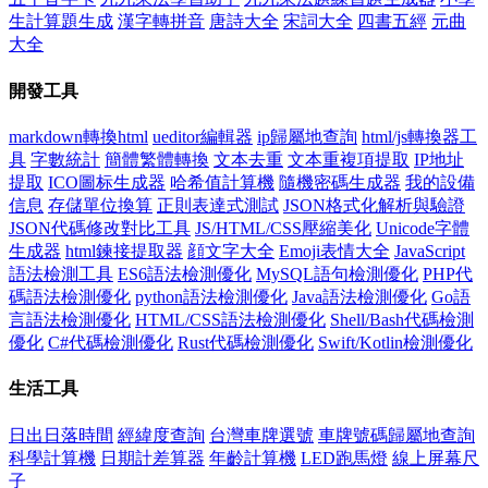
生計算題生成
漢字轉拼音
唐詩大全
宋詞大全
四書五經
元曲
大全
開發工具
markdown轉換html
ueditor編輯器
ip歸屬地查詢
html/js轉換器工
具
字數統計
簡體繁體轉換
文本去重
文本重複項提取
IP地址
提取
ICO圖标生成器
哈希值計算機
隨機密碼生成器
我的設備
信息
存儲單位換算
正則表達式測試
JSON格式化解析與驗證
JSON代碼修改對比工具
JS/HTML/CSS壓縮美化
Unicode字體
生成器
html鍊接提取器
顔文字大全
Emoji表情大全
JavaScript
語法檢測工具
ES6語法檢測優化
MySQL語句檢測優化
PHP代
碼語法檢測優化
python語法檢測優化
Java語法檢測優化
Go語
言語法檢測優化
HTML/CSS語法檢測優化
Shell/Bash代碼檢測
優化
C#代碼檢測優化
Rust代碼檢測優化
Swift/Kotlin檢測優化
生活工具
日出日落時間
經緯度查詢
台灣車牌選號
車牌號碼歸屬地查詢
科學計算機
日期計差算器
年齡計算機
LED跑馬燈
線上屏幕尺
子