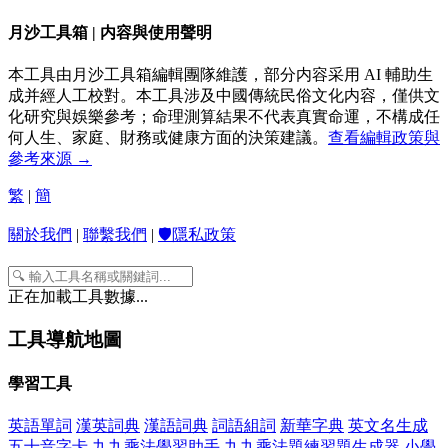
月沙工具箱 | 内容與使用聲明
本工具由月沙工具箱編輯團隊維護，部分内容采用 AI 輔助生
成并經人工校對。本工具涉及中國傳統民俗文化内容，僅供文
化研究與娛樂參考；命理測算結果不代表真實命運，不構成任
何人生、家庭、財務或健康方面的決策建議。
查看編輯政策與
參考來源 →
繁
|
簡
關於我們
|
聯繫我們
|
🛡️隱私政策
正在加載工具數據...
工具導航地圖
學習工具
英語單詞
漢英詞典
漢語詞典
詞語組詞
新華字典
英文名生成
五十音字卡
九九乘法學習助手
九九乘法題練習題生成器
小學