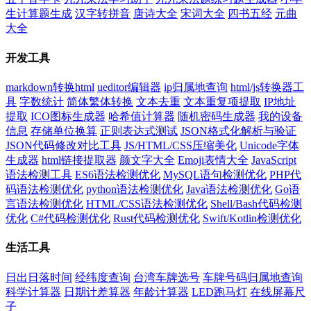
生计算题生成
汉字转拼音
唐诗大全
宋词大全
四书五经
元曲
大全
开发工具
markdown转换html
ueditor编辑器
ip归属地查询
html/js转换器工
具
字数统计
简体繁体转换
文本去重
文本重复项提取
IP地址
提取
ICO图标生成器
哈希值计算器
随机密码生成器
我的设备
信息
存储单位换算
正则表达式测试
JSON格式化解析与验证
JSON代码修改对比工具
JS/HTML/CSS压缩美化
Unicode字体
生成器
html链接提取器
颜文字大全
Emoji表情大全
JavaScript
语法检测工具
ES6语法检测优化
MySQL语句检测优化
PHP代
码语法检测优化
python语法检测优化
Java语法检测优化
Go语
言语法检测优化
HTML/CSS语法检测优化
Shell/Bash代码检测
优化
C#代码检测优化
Rust代码检测优化
Swift/Kotlin检测优化
生活工具
日出日落时间
经纬度查询
台湾车牌选号
车牌号码归属地查询
科学计算器
日期计差算器
年龄计算器
LED跑马灯
在线屏幕尺
子