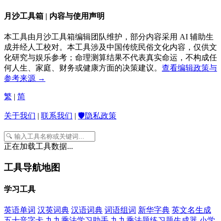
月沙工具箱 | 内容与使用声明
本工具由月沙工具箱编辑团队维护，部分内容采用 AI 辅助生
成并经人工校对。本工具涉及中国传统民俗文化内容，仅供文
化研究与娱乐参考；命理测算结果不代表真实命运，不构成任
何人生、家庭、财务或健康方面的决策建议。
查看编辑政策与
参考来源 →
繁
|
简
关于我们
|
联系我们
|
🛡️隐私政策
正在加载工具数据...
工具导航地图
学习工具
英语单词
汉英词典
汉语词典
词语组词
新华字典
英文名生成
五十音字卡
九九乘法学习助手
九九乘法题练习题生成器
小学