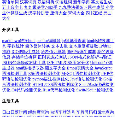
英语单词
汉英词典
汉语词典
词语组词
新华字典
英文名生成
五十音字卡
九九乘法学习助手
九九乘法题练习题生成器
小学
生计算题生成
汉字转拼音
唐诗大全
宋词大全
四书五经
元曲
大全
开发工具
markdown转换html
ueditor编辑器
ip归属地查询
html/js转换器工
具
字数统计
简体繁体转换
文本去重
文本重复项提取
IP地址
提取
ICO图标生成器
哈希值计算器
随机密码生成器
我的设备
信息
存储单位换算
正则表达式测试
JSON格式化解析与验证
JSON代码修改对比工具
JS/HTML/CSS压缩美化
Unicode字体
生成器
html链接提取器
颜文字大全
Emoji表情大全
JavaScript
语法检测工具
ES6语法检测优化
MySQL语句检测优化
PHP代
码语法检测优化
python语法检测优化
Java语法检测优化
Go语
言语法检测优化
HTML/CSS语法检测优化
Shell/Bash代码检测
优化
C#代码检测优化
Rust代码检测优化
Swift/Kotlin检测优化
生活工具
日出日落时间
经纬度查询
台湾车牌选号
车牌号码归属地查询