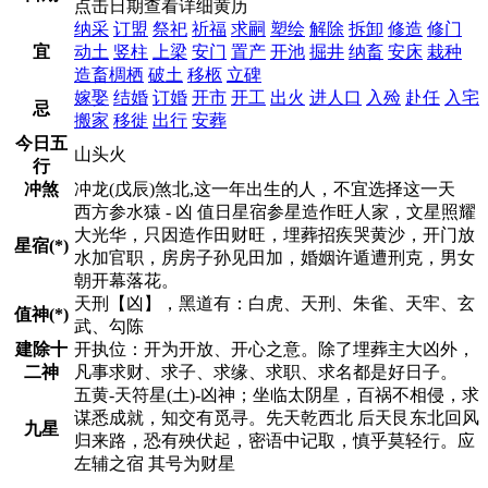
点击日期查看详细黄历
纳采
订盟
祭祀
祈福
求嗣
塑绘
解除
拆卸
修造
修门
宜
动土
竖柱
上梁
安门
置产
开池
掘井
纳畜
安床
栽种
造畜椆栖
破土
移柩
立碑
嫁娶
结婚
订婚
开市
开工
出火
进人口
入殓
赴任
入宅
忌
搬家
移徙
出行
安葬
今日五
山头火
行
冲煞
冲龙(戊辰)煞北,这一年出生的人，不宜选择这一天
西方参水猿 - 凶 值日星宿参星造作旺人家，文星照耀
大光华，只因造作田财旺，埋葬招疾哭黄沙，开门放
星宿(*)
水加官职，房房子孙见田加，婚姻许遁遭刑克，男女
朝开幕落花。
天刑【凶】，黑道有：白虎、天刑、朱雀、天牢、玄
值神(*)
武、勾陈
建除十
开执位：开为开放、开心之意。除了埋葬主大凶外，
二神
凡事求财、求子、求缘、求职、求名都是好日子。
五黄-天符星(土)-凶神；坐临太阴星，百祸不相侵，求
谋悉成就，知交有觅寻。先天乾西北 后天艮东北回风
九星
归来路，恐有殃伏起，密语中记取，慎乎莫轻行。应
左辅之宿 其号为财星