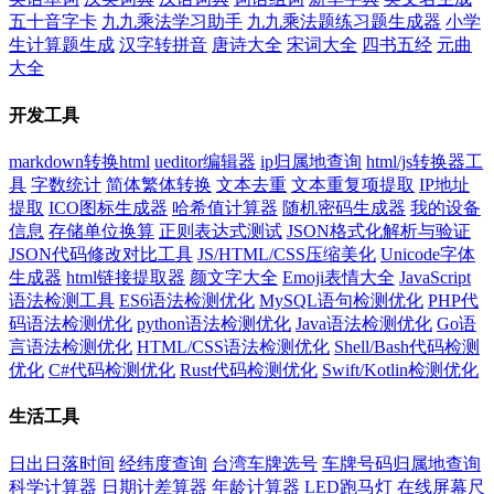
五十音字卡
九九乘法学习助手
九九乘法题练习题生成器
小学
生计算题生成
汉字转拼音
唐诗大全
宋词大全
四书五经
元曲
大全
开发工具
markdown转换html
ueditor编辑器
ip归属地查询
html/js转换器工
具
字数统计
简体繁体转换
文本去重
文本重复项提取
IP地址
提取
ICO图标生成器
哈希值计算器
随机密码生成器
我的设备
信息
存储单位换算
正则表达式测试
JSON格式化解析与验证
JSON代码修改对比工具
JS/HTML/CSS压缩美化
Unicode字体
生成器
html链接提取器
颜文字大全
Emoji表情大全
JavaScript
语法检测工具
ES6语法检测优化
MySQL语句检测优化
PHP代
码语法检测优化
python语法检测优化
Java语法检测优化
Go语
言语法检测优化
HTML/CSS语法检测优化
Shell/Bash代码检测
优化
C#代码检测优化
Rust代码检测优化
Swift/Kotlin检测优化
生活工具
日出日落时间
经纬度查询
台湾车牌选号
车牌号码归属地查询
科学计算器
日期计差算器
年龄计算器
LED跑马灯
在线屏幕尺