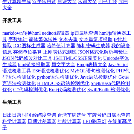
生计算题生成
汉字转拼音
唐诗大全
宋词大全
四书五经
元曲
大全
开发工具
markdown转换html
ueditor编辑器
ip归属地查询
html/js转换器工
具
字数统计
简体繁体转换
文本去重
文本重复项提取
IP地址
提取
ICO图标生成器
哈希值计算器
随机密码生成器
我的设备
信息
存储单位换算
正则表达式测试
JSON格式化解析与验证
JSON代码修改对比工具
JS/HTML/CSS压缩美化
Unicode字体
生成器
html链接提取器
颜文字大全
Emoji表情大全
JavaScript
语法检测工具
ES6语法检测优化
MySQL语句检测优化
PHP代
码语法检测优化
python语法检测优化
Java语法检测优化
Go语
言语法检测优化
HTML/CSS语法检测优化
Shell/Bash代码检测
优化
C#代码检测优化
Rust代码检测优化
Swift/Kotlin检测优化
生活工具
日出日落时间
经纬度查询
台湾车牌选号
车牌号码归属地查询
科学计算器
日期计差算器
年龄计算器
LED跑马灯
在线屏幕尺
子