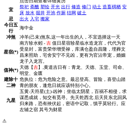
点击日期查看详细黄历
祭祀
斋醮
塑绘
开光
出行
修造
修门
动土
造畜椆栖
安
宜
床
放水
掘井
开池
作厕
结网
破土
忌
出火
入宅
搬家
今日五
海中金
行
冲煞
冲羊(己未)煞东,这一年出生的人，不宜选择这一天
南方轸水蚓 -
吉
值日星宿轸星临水造龙宫，代代为官
受皇封，富贵荣华增受禄，库满仓盈自昌隆，埋葬文
星宿(*)
昌来照助，宅舍安宁不见凶，更有为官沾帝宠，婚姻
龙子入龙宫。
天德【
吉
】,黄道吉日有：青龙、天德、玉堂、司命、
值神(*)
明堂、金匮
建除十
危执位：危为危险之意。最忌登高、冒险，喜登山踏
二神
青的朋友，逢危日就应该特别小心。
五黄-天符星(土)-凶神；坐临太阴星，百祸不相侵，求
谋悉成就，知交有觅寻。先天乾西北 后天艮东北回风
九星
归来路，恐有殃伏起，密语中记取，慎乎莫轻行。应
左辅之宿 其号为财星
⚠️