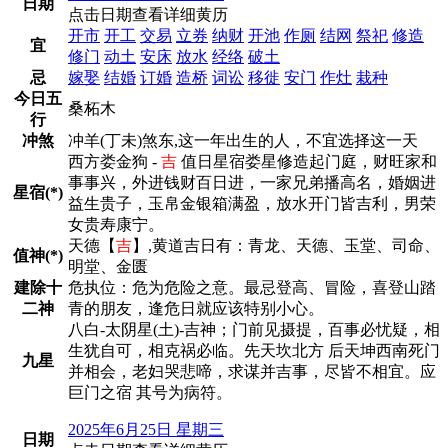
日期
点击日期查看详细黄历
开市
开工
交易
立券
纳财
开池
作厕
结网
祭祀
修造
宜
修门
动土
安床
放水
经络
破土
忌
嫁娶
结婚
订婚
造桥
词讼
移徙
安门
作灶
栽种
今日五
桑柘木
行
冲煞
冲羊(丁未)煞东,这一年出生的人，不宜选择这一天
西方娄金狗 -
吉
值日星宿娄星修造起门庭，财旺家和
事事兴，外进钱财百日进，一家兄弟播高名，婚姻进
星宿(*)
益生贵子，玉帛金银箱满盈，放水开门皆吉利，男荣
女贵寿康宁。
天德【
吉
】,黄道吉日有：青龙、天德、玉堂、司命、
值神(*)
明堂、金匮
建除十
危执位：危为危险之意。最忌登高、冒险，喜登山踏
二神
青的朋友，逢危日就应该特别小心。
八白-太阴星(土)-吉神；门前见摄提，百事必忧疑，相
生犹自可，相克祸必临。先天坎北方 后天坤西南死门
九星
并相会，老妇哭悲啼，求谋并吉事，尽皆不相宜。应
巨门之宿 其号为病符。
2025年6月25日 星期三
日期