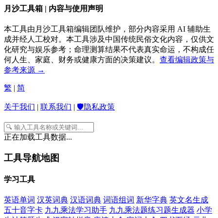
月沙工具箱 | 内容与使用声明
本工具由月沙工具箱编辑团队维护，部分内容采用 AI 辅助生
成并经人工校对。本工具涉及中国传统民俗文化内容，仅供文
化研究与娱乐参考；命理测算结果不代表真实命运，不构成任
何人生、家庭、财务或健康方面的决策建议。
查看编辑政策与
参考来源 →
繁
|
简
关于我们
|
联系我们
|
🛡️隐私政策
正在加载工具数据...
工具导航地图
学习工具
英语单词
汉英词典
汉语词典
词语组词
新华字典
英文名生成
五十音字卡
九九乘法学习助手
九九乘法题练习题生成器
小学