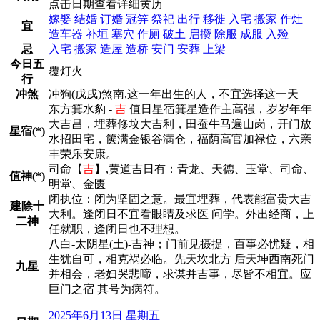
点击日期查看详细黄历
嫁娶
结婚
订婚
冠笄
祭祀
出行
移徙
入宅
搬家
作灶
宜
造车器
补垣
塞穴
作厕
破土
启攒
除服
成服
入殓
忌
入宅
搬家
造屋
造桥
安门
安葬
上梁
今日五
覆灯火
行
冲煞
冲狗(戊戌)煞南,这一年出生的人，不宜选择这一天
东方箕水豹 -
吉
值日星宿箕星造作主高强，岁岁年年
大吉昌，埋葬修坟大吉利，田蚕牛马遍山岗，开门放
星宿(*)
水招田宅，箧满金银谷满仓，福荫高官加禄位，六亲
丰荣乐安康。
司命【
吉
】,黄道吉日有：青龙、天德、玉堂、司命、
值神(*)
明堂、金匮
闭执位：闭为坚固之意。最宜埋葬，代表能富贵大吉
建除十
大利。逢闭日不宜看眼睛及求医 问学。外出经商，上
二神
任就职，逢闭日也不理想。
八白-太阴星(土)-吉神；门前见摄提，百事必忧疑，相
生犹自可，相克祸必临。先天坎北方 后天坤西南死门
九星
并相会，老妇哭悲啼，求谋并吉事，尽皆不相宜。应
巨门之宿 其号为病符。
2025年6月13日 星期五