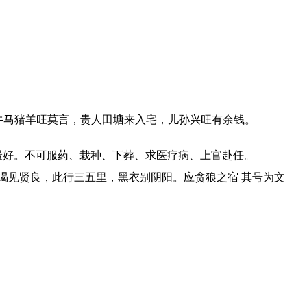
牛马猪羊旺莫言，贵人田塘来入宅，儿孙兴旺有余钱。
最好。不可服药、栽种、下葬、求医疗病、上官赴任。
参谒见贤良，此行三五里，黑衣别阴阳。应贪狼之宿 其号为文