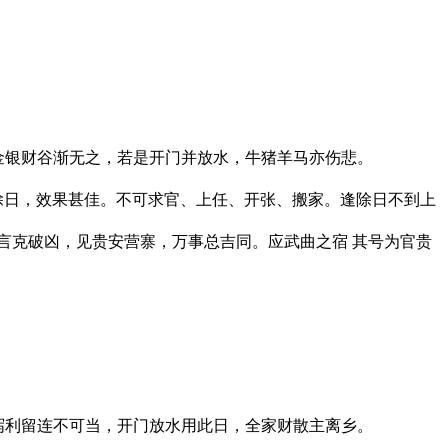
，金银财谷渐无之，若是开门并放水，牛猪羊马亦伤悲。
除日，效果甚佳。不可求官、上任、开张、搬家。逢除日不到上
休言克破凶，见贵安营寨，万事总吉同。应武曲之宿 其号为官贵
，泻利留连不可当，开门放水用此日，全家财散主离乡。