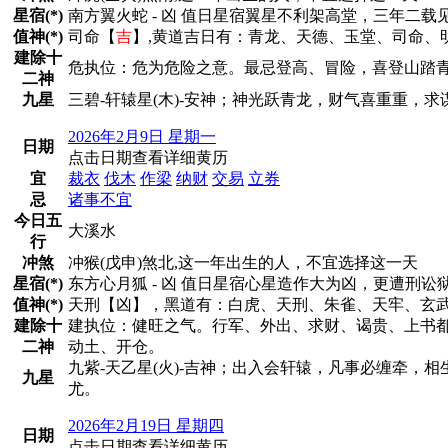
星宿(*)
南方翼火蛇 - 凶 值日星宿翼星不利架高堂，三年
值神(*)
司命【
吉
】,黄道吉日有：青龙、天德、玉堂、司命、
建除十
危执位：危为危险之意。最忌登高、冒险，喜登山踏
二神
九星
三碧-轩辕星(木)-安神；神光跃青龙，财气喜重重，
2026年2月9日 星期一
日期
点击日期查看详细黄历
宜
裁衣
伐木
作梁
纳财
交易
立券
忌
诸事不宜
今日五
大溪水
行
冲煞
冲猴(戊申)煞北,这一年出生的人，不宜选择这一天
星宿(*)
东方心月狐 - 凶 值日星宿心星造作大为凶，更遭
值神(*)
天刑【凶】，黑道有：白虎、天刑、朱雀、天牢、玄
建除十
建执位：健旺之气。行军、外出、求财、谒贵、上书
二神
动土、开仓。
九紫-天乙星(火)-吉神；出入会轩辕，凡事必缠牵，
九星
尤。
2026年2月19日 星期四
日期
点击日期查看详细黄历