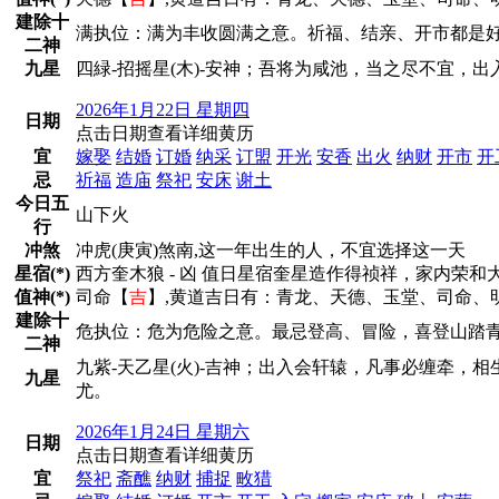
建除十
满执位：满为丰收圆满之意。祈福、结亲、开市都是
二神
九星
四緑-招摇星(木)-安神；吾将为咸池，当之尽不宜，
2026年1月22日 星期四
日期
点击日期查看详细黄历
宜
嫁娶
结婚
订婚
纳采
订盟
开光
安香
出火
纳财
开市
开
忌
祈福
造庙
祭祀
安床
谢土
今日五
山下火
行
冲煞
冲虎(庚寅)煞南,这一年出生的人，不宜选择这一天
星宿(*)
西方奎木狼 - 凶 值日星宿奎星造作得祯祥，家内
值神(*)
司命【
吉
】,黄道吉日有：青龙、天德、玉堂、司命、
建除十
危执位：危为危险之意。最忌登高、冒险，喜登山踏
二神
九紫-天乙星(火)-吉神；出入会轩辕，凡事必缠牵，
九星
尤。
2026年1月24日 星期六
日期
点击日期查看详细黄历
宜
祭祀
斋醮
纳财
捕捉
畋猎