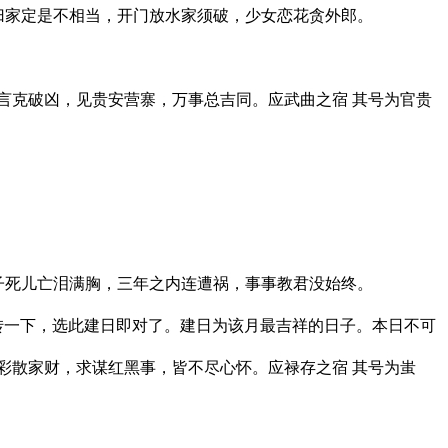
，归家定是不相当，开门放水家须破，少女恋花贪外郎。
休言克破凶，见贵安营寨，万事总吉同。应武曲之宿 其号为官贵
，子死儿亡泪满胸，三年之内连遭祸，事事教君没始终。
转一下，选此建日即对了。建日为该月最吉祥的日子。本日不可
博彩散家财，求谋红黑事，皆不尽心怀。应禄存之宿 其号为蚩