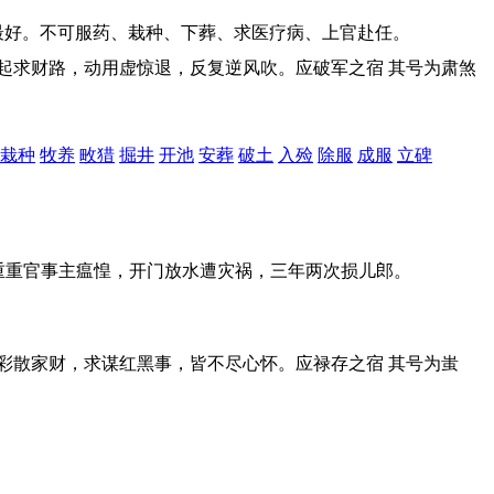
最好。不可服药、栽种、下葬、求医疗病、上官赴任。
祸起求财路，动用虚惊退，反复逆风吹。应破军之宿 其号为肃煞
栽种
牧养
畋猎
掘井
开池
安葬
破土
入殓
除服
成服
立碑
，重重官事主瘟惶，开门放水遭灾祸，三年两次损儿郎。
博彩散家财，求谋红黑事，皆不尽心怀。应禄存之宿 其号为蚩