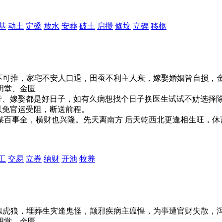
基
动土
定磉
放水
安葬
破土
启攒
修坟
立碑
移柩
三灾不可推，家宅不安人口退，田蚕不利主人衰，嫁娶婚姻皆自损
明堂、金匮
行、嫁娶都是好日子，如有久病想找个日子换医生试试不妨选择
以免官运受阻，断送前程。
求谋百事全，横财也兴隆。先天离南方 后天乾西北更逢相生旺，
工
交易
立券
纳财
开池
牧养
相嫌似虎狼，埋葬生灾逢鬼怪，颠邪疾病主瘟惶，为事遭官财失散
明堂、金匮