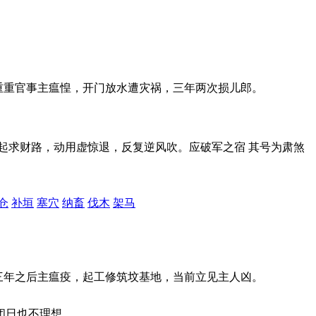
，重重官事主瘟惶，开门放水遭灾祸，三年两次损儿郎。
祸起求财路，动用虚惊退，反复逆风吹。应破军之宿 其号为肃煞
仓
补垣
塞穴
纳畜
伐木
架马
三年之后主瘟疫，起工修筑坟基地，当前立见主人凶。
闭日也不理想。