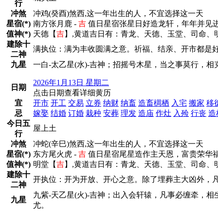
行
冲煞
冲鸡(癸酉)煞西,这一年出生的人，不宜选择这一天
星宿(*)
南方张月鹿 -
吉
值日星宿张星日好造龙轩，年年并见
值神(*)
天德【
吉
】,黄道吉日有：青龙、天德、玉堂、司命、
建除十
满执位：满为丰收圆满之意。祈福、结亲、开市都是
二神
九星
一白-太乙星(水)-吉神；招摇号木星，当之事莫行，
2026年1月13日 星期二
日期
点击日期查看详细黄历
宜
开市
开工
交易
立券
纳财
纳畜
造畜椆栖
入宅
搬家
移
忌
嫁娶
结婚
订婚
栽种
安葬
理发
造庙
作灶
入殓
行丧
造
今日五
屋上土
行
冲煞
冲蛇(辛巳)煞西,这一年出生的人，不宜选择这一天
星宿(*)
东方尾火虎 -
吉
值日星宿尾星造作主天恩，富贵荣华
值神(*)
明堂【
吉
】,黄道吉日有：青龙、天德、玉堂、司命、
建除十
开执位：开为开放、开心之意。除了埋葬主大凶外，
二神
九紫-天乙星(火)-吉神；出入会轩辕，凡事必缠牵，
九星
尤。