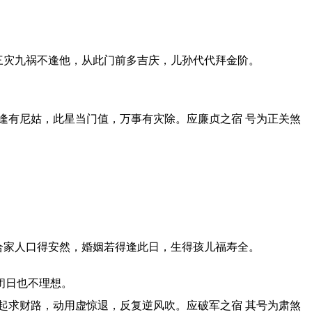
三灾九祸不逢他，从此门前多吉庆，儿孙代代拜金阶。
道逢有尼姑，此星当门值，万事有灾除。应廉贞之宿 号为正关煞
合家人口得安然，婚姻若得逢此日，生得孩儿福寿全。
闭日也不理想。
祸起求财路，动用虚惊退，反复逆风吹。应破军之宿 其号为肃煞