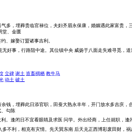
喜气多，埋葬贵临官禄位，夫妇齐眉永保康，婚姻遇此家富贵，
明堂、金匮
签约、嫁娶订盟诸事吉利。
相克无好事，行路阻中途。其位镇中央 威扬于八面走失难寻觅，
坟
立碑
谢土
造畜椆栖
教牛马
光
动土
破土
有余钱，埋葬此日添官职，田蚕大熟永丰年，开门放水多吉庆，
武、勾陈
利。逢闭日不宜看眼睛及求医 问学。外出经商，上任就职，逢
出入多不利，相克有灾情。先天巽东南 后天兑正西博彩废田财，