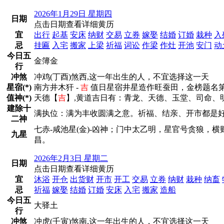
2026年1月29日 星期四
日期
点击日期查看详细黄历
宜
出行
起基
安床
纳财
交易
立券
嫁娶
结婚
订婚
栽种
入
忌
挂匾
入宅
搬家
上梁
祈福
词讼
作梁
作灶
开池
安门
动
今日五
金簿金
行
冲煞
冲鸡(丁酉)煞西,这一年出生的人，不宜选择这一天
星宿(*)
南方井木犴 -
吉
值日星宿井星造作旺蚕田，金榜题名
值神(*)
天德【
吉
】,黄道吉日有：青龙、天德、玉堂、司命、
建除十
满执位：满为丰收圆满之意。祈福、结亲、开市都是
二神
七赤-咸池星(金)-凶神；门中太乙明，星官号贪狼，
九星
昌。
2026年2月3日 星期二
日期
点击日期查看详细黄历
宜
沐浴
开仓
出货财
开市
开工
交易
立券
纳财
栽种
纳畜
忌
祈福
嫁娶
结婚
订婚
安床
入宅
搬家
造船
今日五
大驿土
行
冲煞
冲虎(壬寅)煞南,这一年出生的人，不宜选择这一天