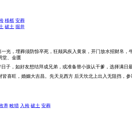
殓
移柩
安葬
土
破土
掘井
第一光，埋葬须防惊卒死，狂颠风疾入黄泉，开门放水招财帛，
明堂、金匮
好日子，如好友想结拜成兄弟，或准备替小孩认干爹，选择满日
横财皆喜旺，婚姻大吉昌。先天兑西方 后天坎北上出入无阻挡，
牧养
畋猎
入殓
破土
安葬