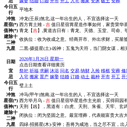
忌
嫁娶
结婚
订婚
开市
开工
入宅
搬家
安床
破土
安葬
今日五
平地木
行
冲煞
冲龙(壬辰)煞北,这一年出生的人，不宜选择这一天
星宿(*)
西方胃土雉 -
吉
值日星宿胃星造作事如何，家贵荣华
值神(*)
青龙【
吉
】,黄道吉日有：青龙、天德、玉堂、司命、
建除十
收执位：收为收成之意。经商开市、外出求财，买屋
二神
九星
二黒-摄提星(土)-凶神；五鬼为天符，当门阴女谋，
2026年1月26日 星期一
日期
点击日期查看详细黄历
宜
祭祀
祈福
求嗣
沐浴
问名
交易
纳财
入殓
移柩
安葬
修
忌
入宅
搬家
置产
嫁娶
结婚
订婚
动土
栽种
开市
开工
开
今日五
璧上土
行
冲煞
冲马(甲午)煞南,这一年出生的人，不宜选择这一天
星宿(*)
西方毕月乌 -
吉
值日星宿毕星造作主光前，买得田园
值神(*)
天刑【凶】，黑道有：白虎、天刑、朱雀、天牢、玄
建除十
闭执位：闭为坚固之意。最宜埋葬，代表能富贵大吉大
二神
九星
四緑-招摇星(木)-安神；吾将为咸池，当之尽不宜，