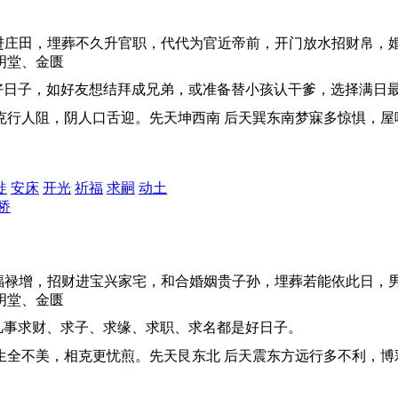
进庄田，埋葬不久升官职，代代为官近帝前，开门放水招财帛，
明堂、金匮
好日子，如好友想结拜成兄弟，或准备替小孩认干爹，选择满日
相克行人阻，阴人口舌迎。先天坤西南 后天巽东南梦寐多惊惧，
徙
安床
开光
祈福
求嗣
动土
桥
福禄增，招财进宝兴家宅，和合婚姻贵子孙，埋葬若能依此日，
明堂、金匮
凡事求财、求子、求缘、求职、求名都是好日子。
相生全不美，相克更忧煎。先天艮东北 后天震东方远行多不利，