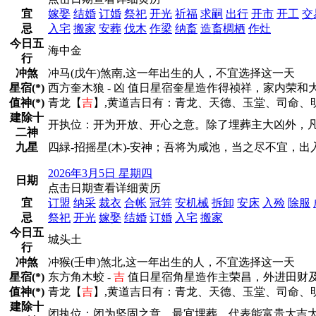
宜
嫁娶
结婚
订婚
祭祀
开光
祈福
求嗣
出行
开市
开工
交
忌
入宅
搬家
安葬
伐木
作梁
纳畜
造畜椆栖
作灶
今日五
海中金
行
冲煞
冲马(戊午)煞南,这一年出生的人，不宜选择这一天
星宿(*)
西方奎木狼 - 凶 值日星宿奎星造作得祯祥，家内
值神(*)
青龙【
吉
】,黄道吉日有：青龙、天德、玉堂、司命、
建除十
开执位：开为开放、开心之意。除了埋葬主大凶外，
二神
九星
四緑-招摇星(木)-安神；吾将为咸池，当之尽不宜，
2026年3月5日 星期四
日期
点击日期查看详细黄历
宜
订盟
纳采
裁衣
合帐
冠笄
安机械
拆卸
安床
入殓
除服
忌
祭祀
开光
嫁娶
结婚
订婚
入宅
搬家
今日五
城头土
行
冲煞
冲猴(壬申)煞北,这一年出生的人，不宜选择这一天
星宿(*)
东方角木蛟 -
吉
值日星宿角星造作主荣昌，外进田财
值神(*)
青龙【
吉
】,黄道吉日有：青龙、天德、玉堂、司命、
建除十
闭执位：闭为坚固之意。最宜埋葬，代表能富贵大吉大