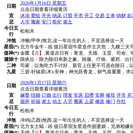
2026年1月16日 星期五
日期
点击日期查看详细黄历
宜
沐浴
塑绘
开光
纳采
订盟
开市
开工
交易
立券
纳财
起
忌
入宅
搬家
安门
祭祀
谢土
今日五
松柏木
行
冲煞
冲猴(甲申)煞北,这一年出生的人，不宜选择这一天
星宿(*)
北方牛金牛 - 凶 值日星宿牛星造作主灾危，九横
值神(*)
金匮【
吉
】,黄道吉日有：青龙、天德、玉堂、司命、
建除十
除执位：除为除旧布新之象。除服、疗病、避邪、出
二神
司家，以免吃力不讨好，新官上任更不可选在除日，
九星
三碧-轩辕星(木)-安神；神光跃青龙，财气喜重重，
2026年1月17日 星期六
日期
点击日期查看详细黄历
宜
嫁娶
结婚
订婚
出行
理发
安床
启攒
安葬
修坟
开市
开
忌
掘井
祈福
谢土
动土
入宅
搬家
上梁
修造
修门
作灶
今日五
松柏木
行
冲煞
冲鸡(乙酉)煞西,这一年出生的人，不宜选择这一天
星宿(*)
北方女土蝠 - 凶 值日星宿女星造作损婆娘，兄弟
值神(*)
天德【
吉
】,黄道吉日有：青龙、天德、玉堂、司命、