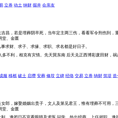
易
立券
动土
纳财
掘井
会亲友
荣和大吉昌，若是埋葬阴卒死，当年定主两三伤，看看军令刑伤到
明堂、金匮
凡事求财、求子、求缘、求职、求名都是好日子。
出入多不利，相克有灾情。先天巽东南 后天兑正西博彩废田财，
成服
移柩
破土
启攒
安葬
修坟
立碑
经络
交易
立券
纳财
筑堤
造
及女郎，嫁娶婚姻出贵子，文人及第见君王，惟有埋葬不可用，
明堂、金匮
利。逢闭日不宜看眼睛及求医 问学。外出经商，上任就职，逢