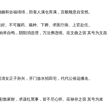
婚姻和合福绵绵，田蚕人满仓库满，百般顺意自安然。
最好。不可服药、栽种、下葬、求医疗病、上官赴任。
屋响斧自鸣，阴阳消息理，万法弗违情。应文曲之宿 其号为文昌
男清女正子孙兴，开门放水招田宅，代代公侯远播名。
博彩散家财，求谋红黑事，皆不尽心怀。应禄存之宿 其号为蚩