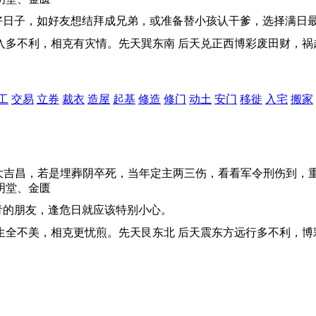
好日子，如好友想结拜成兄弟，或准备替小孩认干爹，选择满日
出入多不利，相克有灾情。先天巽东南 后天兑正西博彩废田财，
工
交易
立券
裁衣
造屋
起基
修造
修门
动土
安门
移徙
入宅
搬家
荣和大吉昌，若是埋葬阴卒死，当年定主两三伤，看看军令刑伤到
明堂、金匮
青的朋友，逢危日就应该特别小心。
相生全不美，相克更忧煎。先天艮东北 后天震东方远行多不利，