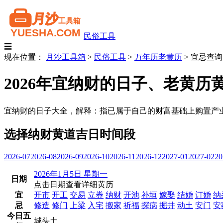
民俗工具
☰
现在位置：
月沙工具箱
>
民俗工具
>
万年历老黄历
>
宜忌查询
2026年宜纳财的日子、老黄历
宜纳财的日子大全，解释：指已属于自己的财富基础上购置产
选择纳财黄道吉日时间段
2026-07
2026-08
2026-09
2026-10
2026-11
2026-12
2027-01
2027-02
20
2026年1月5日 星期一
日期
点击日期查看详细黄历
宜
开市
开工
交易
立券
纳财
开池
补垣
嫁娶
结婚
订婚
纳
忌
修造
修门
上梁
入宅
搬家
祈福
探病
掘井
动土
安门
安
今日五
城头土