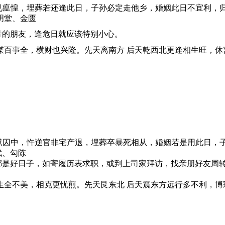
二载见瘟惶，埋葬若还逢此日，子孙必定走他乡，婚姻此日不宜利
明堂、金匮
青的朋友，逢危日就应该特别小心。
求谋百事全，横财也兴隆。先天离南方 后天乾西北更逢相生旺，
刑讼狱囚中，忤逆官非宅产退，埋葬卒暴死相从，婚姻若是用此日
武、勾陈
都是好日子，如寄履历表求职，或到上司家拜访，找亲朋好友周
相生全不美，相克更忧煎。先天艮东北 后天震东方远行多不利，