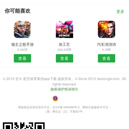
你可能喜欢
更多
领主之怒手游
块工艺
汽车消消消
8.48GB
668.65MB
6.2MB
查看
查看
查看
© 2010 至今 星空体育莱切app下载 版权所有。© Since 2010 daxiongtv.com . All
rights reserved.
版权保护投诉指引
・
增值电信业务经营许可证：京ICP备19043480号-2
网络出版服务许可证：
（署）网出证（京）字第827号