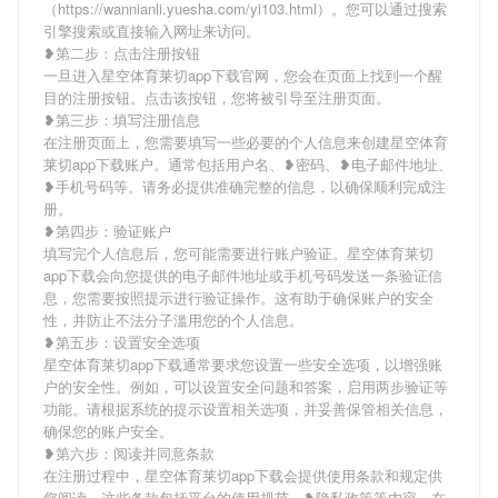
（https://wannianli.yuesha.com/yi103.html）。您可以通过搜索
引擎搜索或直接输入网址来访问。
❥第二步：点击注册按钮
一旦进入星空体育莱切app下载官网，您会在页面上找到一个醒
目的注册按钮。点击该按钮，您将被引导至注册页面。
❥第三步：填写注册信息
在注册页面上，您需要填写一些必要的个人信息来创建星空体育
莱切app下载账户。通常包括用户名、❥密码、❥电子邮件地址、
❥手机号码等。请务必提供准确完整的信息，以确保顺利完成注
册。
❥第四步：验证账户
填写完个人信息后，您可能需要进行账户验证。星空体育莱切
app下载会向您提供的电子邮件地址或手机号码发送一条验证信
息，您需要按照提示进行验证操作。这有助于确保账户的安全
性，并防止不法分子滥用您的个人信息。
❥第五步：设置安全选项
星空体育莱切app下载通常要求您设置一些安全选项，以增强账
户的安全性。例如，可以设置安全问题和答案，启用两步验证等
功能。请根据系统的提示设置相关选项，并妥善保管相关信息，
确保您的账户安全。
❥第六步：阅读并同意条款
在注册过程中，星空体育莱切app下载会提供使用条款和规定供
您阅读。这些条款包括平台的使用规范、❥隐私政策等内容。在