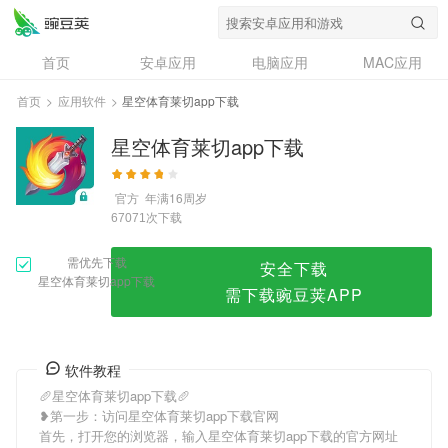
星空体育莱切app下载
首页
安卓应用
电脑应用
MAC应用
资讯
专题
设计奖
创意应用
首页
>
应用软件
>
星空体育莱切app下载
问答
星空体育莱切app下载
官方
年满16周岁
次下载
67071
需优先下载
安全下载
星空体育莱切app下载
需下载豌豆荚APP
软件教程
🥖星空体育莱切app下载🥖
❥第一步：访问星空体育莱切app下载官网
首先，打开您的浏览器，输入星空体育莱切app下载的官方网址