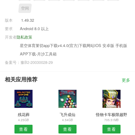
空间
版本
1.49.32
要求
Android 8.0 以上
开发者
隐私政策
星空体育莱切app下载v4.4.0(官方)下载网站IOS 安卓版 手机版
APP下载-月沙工具箱
备案号：豫B2-20030028-29
相关应用推荐
更多
残花葬
飞升成仙
怪物卡车极限越野
4.25GB
4.54GB
705.51MB
查看
查看
查看