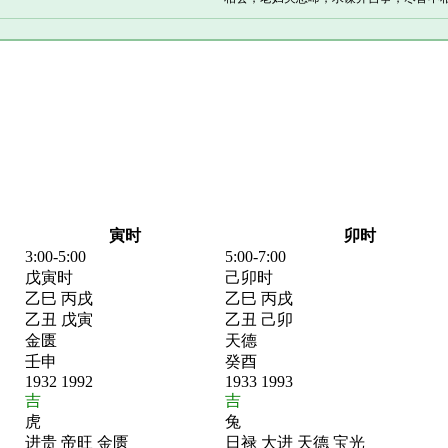
寅时
卯时
3:00-5:00
5:00-7:00
戊寅时
己卯时
乙巳 丙戌
乙巳 丙戌
乙丑 戊寅
乙丑 己卯
金匮
天德
壬申
癸酉
1932 1992
1933 1993
吉
吉
虎
兔
进贵 帝旺 金匮
日禄 大进 天德 宝光