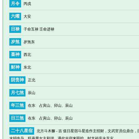
月令
丙戌
六曜
大安
日禄
子命互禄 壬命进禄
岁煞
岁煞东
喜神
西北
财神
东北
阴贵神
正北
月七煞
辰山
年三煞
在东 占寅山、卯山、辰山
日三煞
在东 占寅山、卯山、辰山
二十八星宿
北方斗木獬 - 吉 值日星宿斗星造作主招财，文武官员位鼎台
水招牛马，旺蚕男女主和谐，遇此吉宿来照护，时支福庆永无灾。