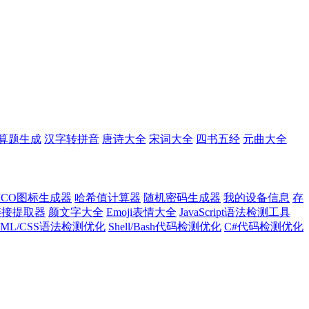
算题生成
汉字转拼音
唐诗大全
宋词大全
四书五经
元曲大全
ICO图标生成器
哈希值计算器
随机密码生成器
我的设备信息
存
l链接提取器
颜文字大全
Emoji表情大全
JavaScript语法检测工具
TML/CSS语法检测优化
Shell/Bash代码检测优化
C#代码检测优化