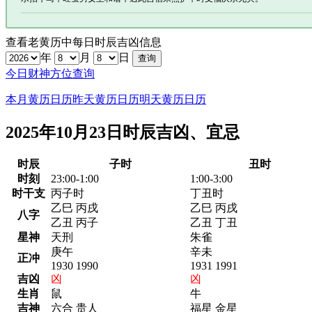
查看老黄历中每日时辰吉凶信息
年
月
日
今日财神方位查询
本月黄历日历
昨天黄历日历
明天黄历日历
2025年10月23日时辰吉凶、宜忌
时辰
子时
丑时
时刻
23:00-1:00
1:00-3:00
时干支
丙子时
丁丑时
乙巳 丙戌
乙巳 丙戌
八字
乙丑 丙子
乙丑 丁丑
星神
天刑
朱雀
庚午
辛未
正冲
1930 1990
1931 1991
吉凶
凶
凶
生肖
鼠
牛
吉神
六合 贵人
福星 金星