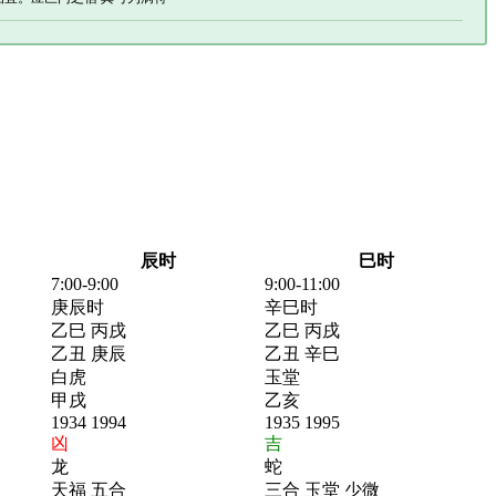
辰时
巳时
7:00-9:00
9:00-11:00
庚辰时
辛巳时
乙巳 丙戌
乙巳 丙戌
乙丑 庚辰
乙丑 辛巳
白虎
玉堂
甲戌
乙亥
1934 1994
1935 1995
凶
吉
龙
蛇
天福 五合
三合 玉堂 少微