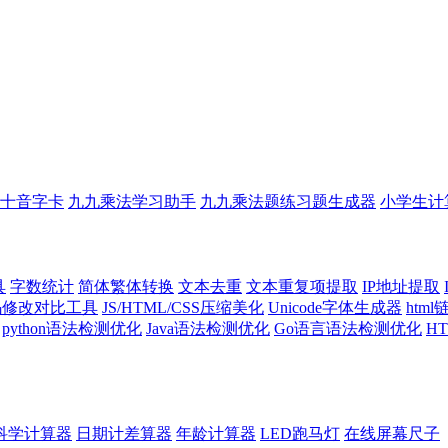
十音字卡
九九乘法学习助手
九九乘法题练习题生成器
小学生计
具
字数统计
简体繁体转换
文本去重
文本重复项提取
IP地址提取
代码修改对比工具
JS/HTML/CSS压缩美化
Unicode字体生成器
htm
python语法检测优化
Java语法检测优化
Go语言语法检测优化
H
科学计算器
日期计差算器
年龄计算器
LED跑马灯
在线屏幕尺子