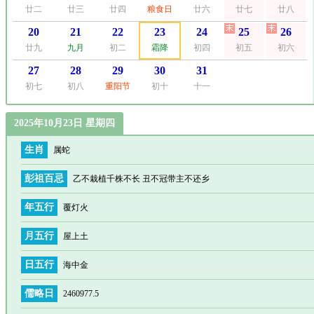
廿二
廿三
廿四
粮食日
廿六
廿七
廿八
20
21
22
23
24
25
26
廿九
九月
初二
霜降
初四
初五
初六
27
28
29
30
31
初七
初八
重阳节
初十
十一
2025年10月23日 星期四
生肖
属蛇
彭祖百忌
乙不栽植千株不长 丑不冠带主不还乡
年五行
覆灯火
月五行
屋上土
日五行
海中金
儒略日
2460977.5