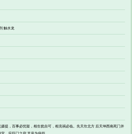
天刑 触水龙
 门前见摄提，百事必忧疑，相生犹自可，相克祸必临。先天坎北方 后天坤西南死门并
宜。应巨门之宿 其号为病符