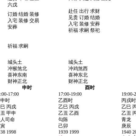
六戊
赴任 出行 求财
订婚 结婚 装修
见贵 订婚 结婚
入宅 装修 交易
入宅 装修 安葬
安葬
祈福 求嗣 祭祀
祈福 求嗣
城头土
城头土
冲猴煞北
冲鸡煞西
喜神东南
喜神东北
财神正北
财神正北
申时
酉时
:00-17:00
17:00-19:00
19:00-
甲申时
乙酉时
丙戌时
巳 丙戌
乙巳 丙戌
乙巳 
丑 甲申
乙丑 乙酉
乙丑 
贵人司命
勾陈
青龙
戊寅
己卯
庚辰
938 1998
1939 1999
1940 2