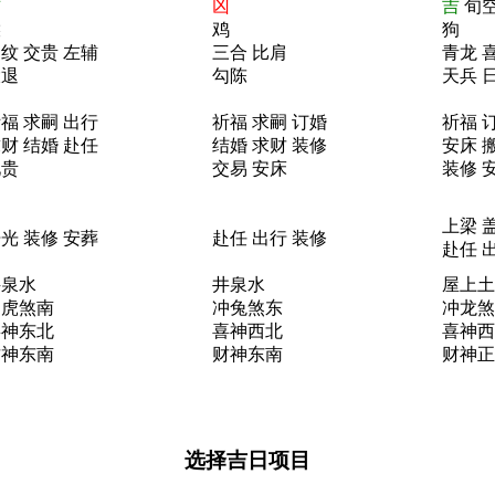
吉
凶
吉
旬
猴
鸡
狗
纹 交贵 左辅
三合 比肩
青龙 
大退
勾陈
天兵 
福 求嗣 出行
祈福 求嗣 订婚
祈福 
财 结婚 赴任
结婚 求财 装修
安床 
见贵
交易 安床
装修 
上梁 
光 装修 安葬
赴任 出行 装修
赴任 
井泉水
井泉水
屋上土
冲虎煞南
冲兔煞东
冲龙煞
喜神东北
喜神西北
喜神西
财神东南
财神东南
财神正
选择吉日项目