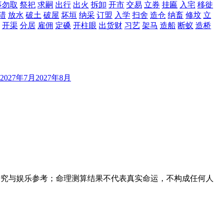
事勿取
祭祀
求嗣
出行
出火
拆卸
开市
交易
立券
挂匾
入宅
移徙
猎
放水
破土
破屋
坏垣
纳采
订盟
入学
扫舍
造仓
纳畜
修坟
立
开渠
分居
雇佣
定磉
开柱眼
出货财
习艺
架马
造船
断蚁
造桥
2027年7月
2027年8月
研究与娱乐参考；命理测算结果不代表真实命运，不构成任何人