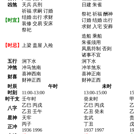
凶煞
天兵 兵刑
日建 朱雀
祈福 求嗣 订婚
祭祀 祈福 酬神
结婚 出行 求财
【时宜】
订婚 结婚 出行
装修 交易 安床
求财 入宅 安葬
祭祀
造船 乘船
朱雀须用
【时忌】
上梁 盖屋 入殓
凤凰符制 否则
诸事不宜
五行
涧下水
涧下水
冲煞
冲马煞南
冲羊煞东
喜神西南
喜神正南
财喜
财神正西
财神正西
时辰
午时
未时
时刻
11:00-13:00
13:00-15:00
15
时干支
壬午时
癸未时
乙巳 丙戌
乙巳 丙戌
乙
八字
乙丑 壬午
乙丑 癸未
乙
星神
天牢
玄武
丙子
丁丑
正冲
1936 1996
1937 1997
1