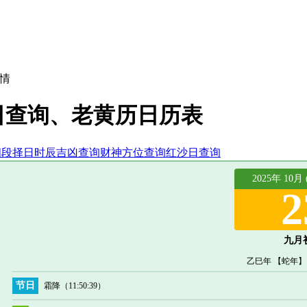
情
吉日查询、老黄历日历表
间段择日
时辰吉凶查询
财神方位查询
红沙日查询
2025年 10月
2
九月
乙巳年 【蛇年】
节日
霜降
（11:50:39）