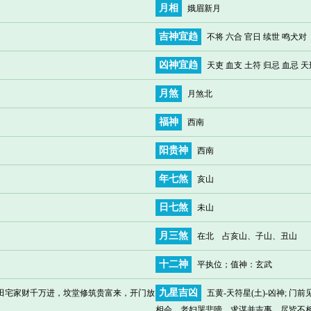
月相
娥眉新月
吉神宜趋
不将 六合 官日 续世 鸣犬对
凶神宜趋
天吏 血支 土符 归忌 血忌 
月煞
月煞北
福神
西南
阳贵神
西南
年七煞
亥山
日七煞
未山
月三煞
在北 占亥山、子山、丑山
十二神
平执位
；值神：玄武
九星吉凶
，田宅家财千万进，坟堂修筑贵富来，开门放
五黄-天符星(土)-凶神;
相会，老妇哭悲啼，求谋并吉事，尽皆不相