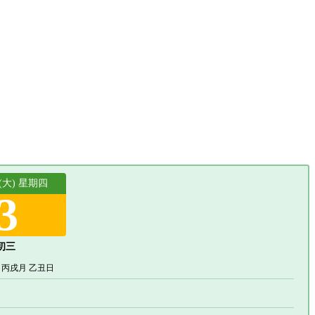
 (大) 星期四
3
初三
 丙戌月 乙丑日