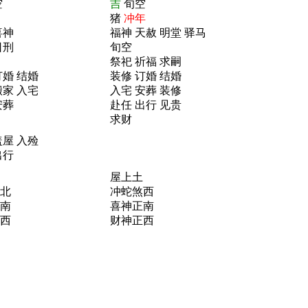
空
吉
旬空
猪
冲年
喜神
福神 天赦 明堂 驿马
日刑
旬空
祭祀 祈福 求嗣
订婚 结婚
装修 订婚 结婚
搬家 入宅
入宅 安葬 装修
安葬
赴任 出行 见贵
求财
盖屋 入殓
出行
屋上土
北
冲蛇煞西
南
喜神正南
西
财神正西