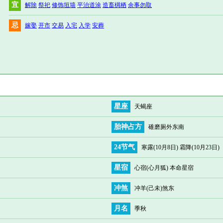
宜
解除
祭祀
修饰垣墙
平治道涂
造畜椆栖
余事勿取
忌
嫁娶
开市
交易
入宅
入学
安葬
星座
天蝎座
胎神占方
碓磨厕外东南
24节气
寒露(10月8日) 霜降(10月23日)
星宿
心宿(心月狐) 本命星宿
冲煞
冲羊(己未)煞东
月名
季秋