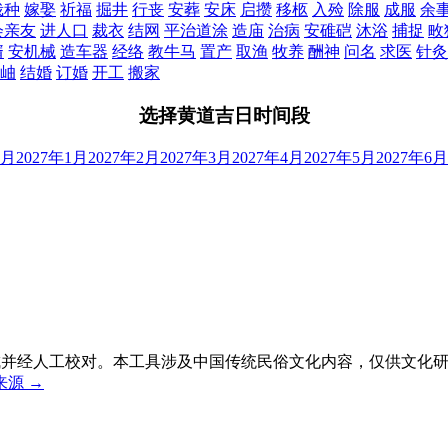
栽种
嫁娶
祈福
掘井
行丧
安葬
安床
启攒
移柩
入殓
除服
成服
余
会亲友
进人口
裁衣
结网
平治道涂
造庙
治病
安碓硙
沐浴
捕捉
畋
婿
安机械
造车器
经络
教牛马
置产
取渔
牧养
酬神
问名
求医
针灸
岫
结婚
订婚
开工
搬家
选择黄道吉日时间段
2月
2027年1月
2027年2月
2027年3月
2027年4月
2027年5月
2027年6月
生成并经人工校对。本工具涉及中国传统民俗文化内容，仅供文化
源 →