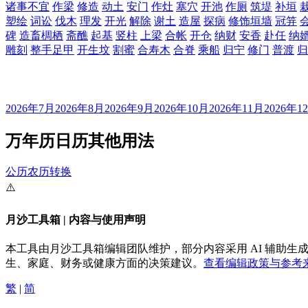
诸事不宜
作梁
修造
动土
安门
作灶
塞穴
开池
作厕
筑堤
补垣
塑绘
词讼
伐木
理发
开光
解除
谢土
造屋
探病
修饰垣墙
冠笄
碑
造畜椆栖
斋醮
起基
竖柱
上梁
合帐
开仓
纳财
安香
赴任
纳
雕刻
整手足甲
开生坟
割蜜
合寿木
合脊
乘船
归宁
修门
普渡
归
2026年7月
2026年8月
2026年9月
2026年10月
2026年11月
2026年1
万年历日历其他用法
公历农历转换
⚠️
月沙工具箱 | 内容与使用声明
本工具由月沙工具箱编辑团队维护，部分内容采用 AI 辅助
生、家庭、财务或健康方面的决策建议。
查看编辑政策与参考来
繁
|
简