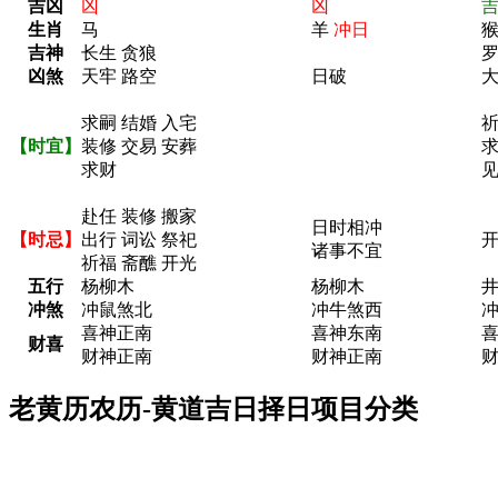
吉凶
凶
凶
生肖
马
羊
冲日
吉神
长生 贪狼
罗
凶煞
天牢 路空
日破
求嗣 结婚 入宅
祈
【时宜】
装修 交易 安葬
求
求财
赴任 装修 搬家
日时相冲
【时忌】
出行 词讼 祭祀
开
诸事不宜
祈福 斋醮 开光
五行
杨柳木
杨柳木
冲煞
冲鼠煞北
冲牛煞西
喜神正南
喜神东南
财喜
财神正南
财神正南
老黄历农历-黄道吉日择日项目分类