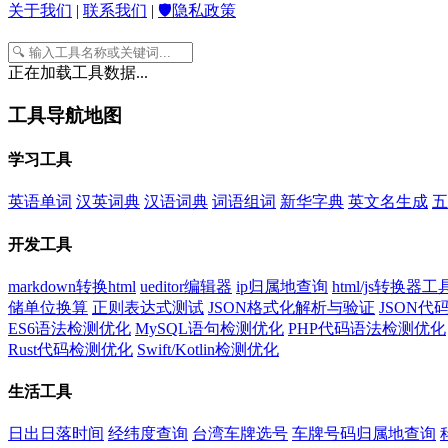
关于我们
|
联系我们
|
🛡️隐私政策
正在加载工具数据...
工具导航地图
学习工具
英语单词
汉英词典
汉语词典
词语组词
新华字典
英文名生成
五
开发工具
markdown转换html
ueditor编辑器
ip归属地查询
html/js转换器工
储单位换算
正则表达式测试
JSON格式化解析与验证
JSON
ES6语法检测优化
MySQL语句检测优化
PHP代码语法检测优化
Rust代码检测优化
Swift/Kotlin检测优化
生活工具
日出日落时间
经纬度查询
台湾车牌选号
车牌号码归属地查询