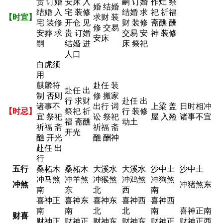
贵 订婚
安床 入
嗣 订婚
作灶 祭
婚 结婚
结婚 入
宅 装修
结婚 求
祀 祈福
【时宜】
求财 装
宅 装修
开仓 见
财 装修
斋醮 酬
修 交易
安葬 求
贵 订婚
交易 安
神 装修
安床
嗣
结婚 进
床 祭祀
人口
白虎须
用
麒麟符
赴任 装
赴任 出
制 否则
修 搬家
行 求财
赴任 出
诸事不
出行 词
上梁 盖
日时相冲
【时忌】
祭祀 祈
行 装修
宜 祭祀
讼 祭祀
屋 入殓
诸事不宜
福 斋醮
动土
祈福 斋
祈福 斋
开光
醮 开光
醮 酬神
赴任 出
行
五行
桑柘木
桑柘木
大溪水
大溪水
沙中土
沙中土
冲马煞
冲羊煞
冲猴煞
冲鸡煞
冲狗煞
冲煞
冲猪煞东
南
东
北
西
南
喜神正
喜神东
喜神东
喜神西
喜神西
南
南
北
北
南
喜神正南
财喜
财神正
财神正
财神东
财神东
财神正
财神正西