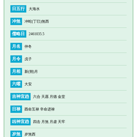
日五行
大海水
冲煞
冲蛇(丁巳)煞西
儒略日
2461035.5
月名
仲冬
月令
戊子
月相
新(朔)月
六曜
大安
吉神宜趋
六合 天愿 月德 金堂
日禄
酉命互禄 辛命进禄
凶神宜趋
四击 月煞 月虚 天牢
岁煞
岁煞西