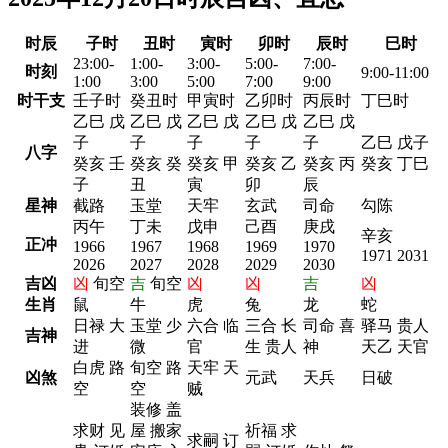
时辰
子时
丑时
寅时
卯时
辰时
巳时
23:00-
1:00-
3:00-
5:00-
7:00-
时刻
9:00-11:00
1:00
3:00
5:00
7:00
9:00
时干支
壬子时
癸丑时
甲寅时
乙卯时
丙辰时
丁巳时
乙巳 戊
乙巳 戊
乙巳 戊
乙巳 戊
乙巳 戊
子
子
子
子
子
乙巳 戊子
八字
癸亥 壬
癸亥 癸
癸亥 甲
癸亥 乙
癸亥 丙
癸亥 丁巳
子
丑
寅
卯
辰
星神
截路
玉堂
天牢
玄武
司命
勾陈
丙午
丁未
戊申
己酉
庚戌
辛亥
正冲
1966
1967
1968
1969
1970
1971 2031
2026
2027
2028
2029
2030
吉凶
凶
旬空
吉
旬空
凶
凶
吉
凶
生肖
鼠
牛
虎
兔
龙
蛇
日禄 大
玉堂 少
六合 临
三合 长
司命 喜
驿马 贵人
吉神
进
微
官
生 贵人
神
天乙 天官
白虎 路
旬空 路
天牢 天
凶煞
元武
天兵
日破
空
空
贼
装修 盖
求财 见
屋 搬家
祈福 求
求嗣 订