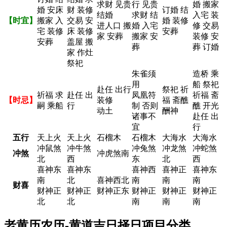
求财 见贵
行 见贵
婚 搬家
婚 安床
财 装修
订婚 结
结婚
求财 结
入宅 装
【时宜】
搬家 入
交易 安
婚 装修
进人口 搬
婚 入宅
修 交易
宅 装修
床 装修
安葬
家 安葬
搬家 安
装修 安
安葬
盖屋 搬
葬
葬 订婚
家 作灶
祭祀
朱雀须
造桥 乘
用
船 祭祀
赴任 出行
祭祀 祈
祈福 求
赴任 出
凤凰符
祈福 斋
【时忌】
装修
福 斋醮
嗣 乘船
行
制 否则
醮 开光
动土
酬神
诸事不
赴任 出
宜
行
五行
天上火
天上火
石榴木
石榴木
大海水
大海水
冲鼠煞
冲牛煞
冲兔煞
冲龙煞
冲蛇煞
冲煞
冲虎煞南
北
西
东
北
西
喜神东
喜神东
喜神西
喜神正
喜神东
南
北
喜神西北
南
南
南
财喜
财神正
财神正
财神正东
财神正
财神正
财神正
北
北
南
南
南
老黄历农历-黄道吉日择日项目分类