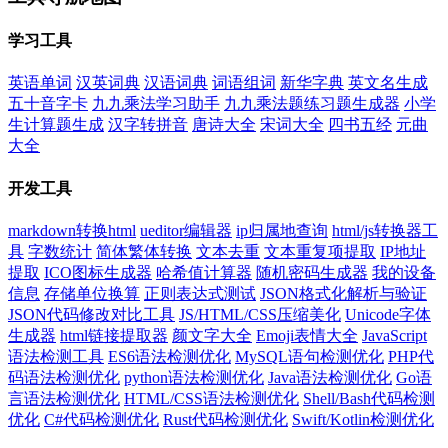
学习工具
英语单词
汉英词典
汉语词典
词语组词
新华字典
英文名生成
五十音字卡
九九乘法学习助手
九九乘法题练习题生成器
小学
生计算题生成
汉字转拼音
唐诗大全
宋词大全
四书五经
元曲
大全
开发工具
markdown转换html
ueditor编辑器
ip归属地查询
html/js转换器工
具
字数统计
简体繁体转换
文本去重
文本重复项提取
IP地址
提取
ICO图标生成器
哈希值计算器
随机密码生成器
我的设备
信息
存储单位换算
正则表达式测试
JSON格式化解析与验证
JSON代码修改对比工具
JS/HTML/CSS压缩美化
Unicode字体
生成器
html链接提取器
颜文字大全
Emoji表情大全
JavaScript
语法检测工具
ES6语法检测优化
MySQL语句检测优化
PHP代
码语法检测优化
python语法检测优化
Java语法检测优化
Go语
言语法检测优化
HTML/CSS语法检测优化
Shell/Bash代码检测
优化
C#代码检测优化
Rust代码检测优化
Swift/Kotlin检测优化