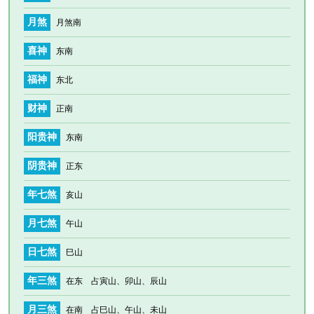
月煞
月煞南
喜神
东南
福神
东北
财神
正南
阳贵神
东南
阴贵神
正东
年七煞
亥山
月七煞
午山
日七煞
巳山
年三煞
在东 占寅山、卯山、辰山
月三煞
在南 占巳山、午山、未山