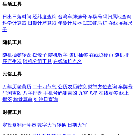
生活工具
日出日落时间
经纬度查询
台湾车牌选号
车牌号码归属地查询
科学计算器
日期计差算器
年龄计算器
LED跑马灯
在线屏幕尺
子
随机工具
随机抽签转盘
掷骰子
随机数字
随机抽签
在线掷硬币
随机排
序产生器
随机分组工具
在线随机点名
民俗工具
万年历老黄历
二十四节气
公历农历转换
财神方位查询
车牌号
码测吉凶
八字排盘
手机号码测吉凶
九宫飞星
在线灵签
线上
掷筊
称骨算命
红沙日查询
财智工具
定投复利计算器
数字大写转换
日期大写