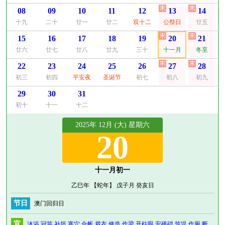
08
09
10
11
12
13
14
十九
二十
廿一
廿二
双十二
公祭日
廿五
15
16
17
18
19
20
21
廿六
廿七
廿八
廿九
三十
十一月
冬至
22
23
24
25
26
27
28
初三
初四
平安夜
圣诞节
初七
初八
初九
29
30
31
初十
十一
十二
2025年 12月 (大) 星期六
20
十一月初一
乙巳年 【蛇年】 戊子月 癸亥日
节日
澳门回归日
宜
沐浴
冠笄
补垣
塞穴
合帐
裁衣
修造
作梁
开柱眼
安碓硙
筑堤
作厕
断