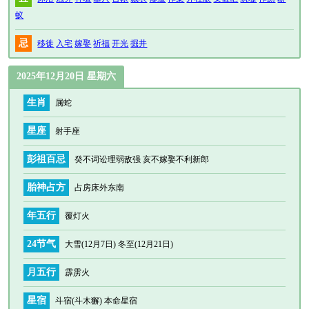
蚁
忌
移徙
入宅
嫁娶
祈福
开光
掘井
2025年12月20日 星期六
生肖
属蛇
星座
射手座
彭祖百忌
癸不词讼理弱敌强 亥不嫁娶不利新郎
胎神占方
占房床外东南
年五行
覆灯火
24节气
大雪(12月7日) 冬至(12月21日)
月五行
霹雳火
星宿
斗宿(斗木獬) 本命星宿