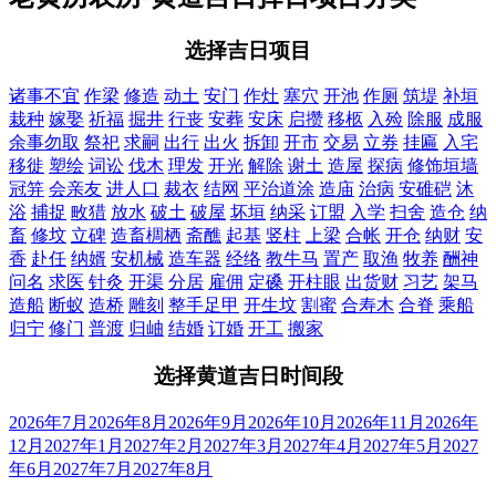
选择吉日项目
诸事不宜
作梁
修造
动土
安门
作灶
塞穴
开池
作厕
筑堤
补垣
栽种
嫁娶
祈福
掘井
行丧
安葬
安床
启攒
移柩
入殓
除服
成服
余事勿取
祭祀
求嗣
出行
出火
拆卸
开市
交易
立券
挂匾
入宅
移徙
塑绘
词讼
伐木
理发
开光
解除
谢土
造屋
探病
修饰垣墙
冠笄
会亲友
进人口
裁衣
结网
平治道涂
造庙
治病
安碓硙
沐
浴
捕捉
畋猎
放水
破土
破屋
坏垣
纳采
订盟
入学
扫舍
造仓
纳
畜
修坟
立碑
造畜椆栖
斋醮
起基
竖柱
上梁
合帐
开仓
纳财
安
香
赴任
纳婿
安机械
造车器
经络
教牛马
置产
取渔
牧养
酬神
问名
求医
针灸
开渠
分居
雇佣
定磉
开柱眼
出货财
习艺
架马
造船
断蚁
造桥
雕刻
整手足甲
开生坟
割蜜
合寿木
合脊
乘船
归宁
修门
普渡
归岫
结婚
订婚
开工
搬家
选择黄道吉日时间段
2026年7月
2026年8月
2026年9月
2026年10月
2026年11月
2026年
12月
2027年1月
2027年2月
2027年3月
2027年4月
2027年5月
2027
年6月
2027年7月
2027年8月