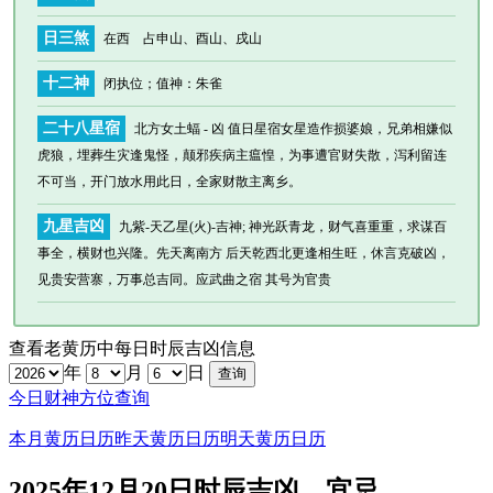
日三煞
在西 占申山、酉山、戌山
十二神
闭执位
；值神：朱雀
二十八星宿
北方女土蝠 - 凶 值日星宿女星造作损婆娘，兄弟相嫌似
虎狼，埋葬生灾逢鬼怪，颠邪疾病主瘟惶，为事遭官财失散，泻利留连
不可当，开门放水用此日，全家财散主离乡。
九星吉凶
九紫-天乙星(火)-吉神; 神光跃青龙，财气喜重重，求谋百
事全，横财也兴隆。先天离南方 后天乾西北更逢相生旺，休言克破凶，
见贵安营寨，万事总吉同。应武曲之宿 其号为官贵
查看老黄历中每日时辰吉凶信息
年
月
日
今日财神方位查询
本月黄历日历
昨天黄历日历
明天黄历日历
2025年12月20日时辰吉凶、宜忌