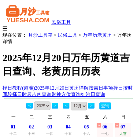
民俗工具
☰
现在位置：
月沙工具箱
>
民俗工具
>
万年历老黄历
>
万年历
详情
2025年12月20日万年历黄道吉
日查询、老黄历日历表
择日教程(超准)
2025年12月20日黄历详解
按吉日事项择日
按时
间段择日
时辰吉凶查询
财神方位查询
红沙日查询
<
>
<
>
一
二
三
四
五
六
日
01
02
03
04
05
06
07
十二
十三
十四
十五
十六
十七
大雪