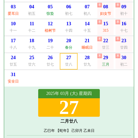
03
04
05
06
07
08
09
爱耳日
初五
惊蛰
初七
初八
妇女节
初十
10
11
12
13
14
15
16
十一
十二
植树节
十四
十五
315
十七
17
18
19
20
21
22
23
十八
十九
二十
春分
睡眠日
廿三
廿四
24
25
26
27
28
29
30
廿五
廿六
廿七
廿八
廿九
三月
初二
31
安全日
2025年 03月 (大) 星期四
27
二月廿八
乙巳年 【蛇年】 己卯月 乙未日