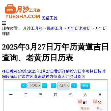
民俗工具
☰
现在位置：
月沙工具箱
>
民俗工具
>
万年历老黄历
>
万年历
详情
2025年3月27日万年历黄道吉日
查询、老黄历日历表
择日教程(超准)
2025年3月27日黄历详解
按吉日事项择日
按时
间段择日
时辰吉凶查询
财神方位查询
红沙日查询
<
>
<
>
一
二
三
四
五
六
日
01
02
龙抬头
初三