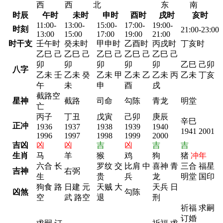
西
西
北
东
南
时辰
午时
未时
申时
酉时
戌时
亥时
11:00-
13:00-
15:00-
17:00-
19:00-
时刻
21:00-23:00
13:00
15:00
17:00
19:00
21:00
时干支
壬午时
癸未时
甲申时
乙酉时
丙戌时
丁亥时
乙巳 己
乙巳 己
乙巳 己
乙巳 己
乙巳 己
卯
卯
卯
卯
卯
乙巳 己卯
八字
乙未 壬
乙未 癸
乙未 甲
乙未 乙
乙未 丙
乙未 丁亥
午
未
申
酉
戌
截路空
星神
截路
司命
勾陈
青龙
明堂
亡
丙子
丁丑
戊寅
己卯
庚辰
辛巳
正冲
1936
1937
1938
1939
1940
1941 2001
1996
1997
1998
1999
2000
吉凶
凶
凶
吉
凶
吉
吉
生肖
马
羊
猴
鸡
狗
猪
冲年
六合 长
罗纹 交
比肩 中
喜神 青
三合 福星
吉神
右弼
生
贵
兵
龙
明堂 国印
狗食 路
日建 元
天贼 大
天兵 日
凶煞
勾陈
空
武 路空
退
刑
祈福 求嗣
订婚