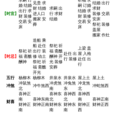
求嗣 订
祈福 求
见贵 求
结婚 出行
婚 结婚
嗣 订婚
财 结婚
求嗣 出
求财
出行 求
结婚 求
【时宜】
进人口
行 求财
装修 交易
财 装修
财 装修
搬家 安
结婚
安床
交易 安
交易 安
葬
祭祀 装修
床
床
盖屋
搬家 作灶
造船 乘
船 赴任
祭祀 祈
上梁 盖
祭祀 祈
出行 装
福 斋醮
赴任 出
屋 入殓
【时忌】
福 斋醮
修 动土
酬神 开
行 装修
赴任 出
酬神
祭祀 祈
光 装修
行
福 斋醮
安葬
开光
五行
杨柳木
杨柳木
井泉水
井泉水
屋上土
屋上土
冲鼠煞
冲虎煞
冲兔煞
冲龙煞
冲煞
冲牛煞西
冲蛇煞西
北
南
东
北
喜神正
喜神东
喜神西
喜神西
南
喜神东南
北
北
南
喜神正南
财喜
财神正
财神正南
财神东
财神东
财神正
财神正西
南
南
南
西