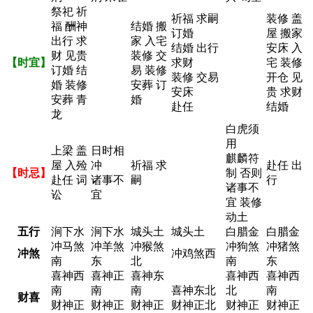
祭祀 祈
祈福 求嗣
装修 盖
福 酬神
结婚 搬
订婚
屋 搬家
出行 求
家 入宅
结婚 出行
安床 入
财 见贵
装修 交
【时宜】
求财
宅 装修
订婚 结
易 装修
装修 交易
开仓 见
婚 装修
安葬 订
安床
贵 求财
安葬 青
婚
赴任
结婚
龙
白虎须
用
上梁 盖
日时相
麒麟符
屋 入殓
冲
祈福 求
赴任 出
【时忌】
制 否则
赴任 词
诸事不
嗣
行
诸事不
讼
宜
宜 装修
动土
五行
涧下水
涧下水
城头土
城头土
白腊金
白腊金
冲马煞
冲羊煞
冲猴煞
冲狗煞
冲猪煞
冲煞
冲鸡煞西
南
东
北
南
东
喜神西
喜神正
喜神东
喜神西
喜神西
南
南
南
喜神东北
北
南
财喜
财神正
财神正
财神正
财神正北
财神正
财神正