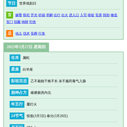
节日
世界戏剧日
宜
嫁娶
祭祀
开光
祈福
求嗣
出行
出火
进人口
入宅
移徙
安床
拆卸
修造
安门
挂匾
纳财
扫舍
忌
动土
伐木
安葬
行丧
2025年3月27日 星期四
生肖
属蛇
星座
白羊座
彭祖百忌
乙不栽植千株不长 未不服药毒气入肠
胎神占方
碓磨厕房内北
年五行
覆灯火
24节气
惊蛰(3月5日) 春分(3月20日)