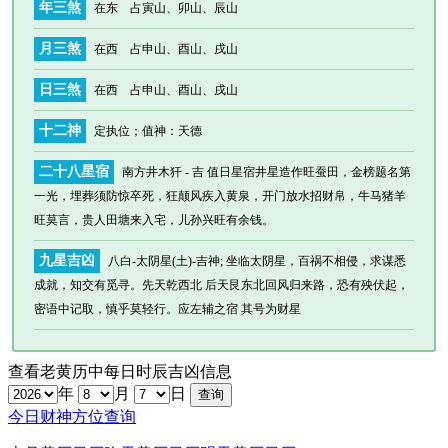
年三煞
在东 占寅山、卯山、辰山
月三煞
在西 占申山、酉山、戌山
日三煞
在西 占申山、酉山、戌山
十二神
定执位
；值神：天德
二十八星宿
南方井木犴 - 吉 值日星宿井星造作旺蚕田，金榜题名第
一光，埋葬须防惊卒死，狂颠风疾入黄泉，开门放水招财帛，牛马猪羊
旺莫言，贵人田塘来入宅，儿孙兴旺有余钱。
九星吉凶
八白-太阴星(土)-吉神; 坐临太阴星，百祸不相侵，求谋悉
成就，知交有觅寻。先天乾西北 后天艮东北回风归来路，恐有殃伏起，
密语中记取，慎乎莫轻行。应左辅之宿 其号为财星
查看老黄历中每日时辰吉凶信息
年
月
日
今日财神方位查询