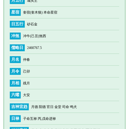
月五行
城头土
星宿
奎宿(奎木狼) 本命星宿
日五行
砂石金
冲煞
冲牛(己丑)煞西
儒略日
2460767.5
月名
仲春
月令
己卯
月相
残月
六曜
大安
吉神宜趋
月德 阳德 官日 金堂 司命 鸣犬
日禄
子命互禄 丙,戊命进禄