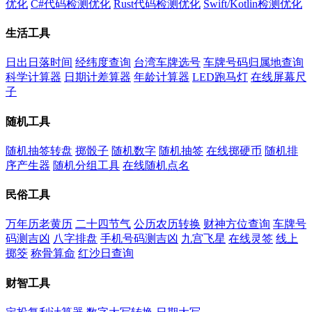
优化
C#代码检测优化
Rust代码检测优化
Swift/Kotlin检测优化
生活工具
日出日落时间
经纬度查询
台湾车牌选号
车牌号码归属地查询
科学计算器
日期计差算器
年龄计算器
LED跑马灯
在线屏幕尺
子
随机工具
随机抽签转盘
掷骰子
随机数字
随机抽签
在线掷硬币
随机排
序产生器
随机分组工具
在线随机点名
民俗工具
万年历老黄历
二十四节气
公历农历转换
财神方位查询
车牌号
码测吉凶
八字排盘
手机号码测吉凶
九宫飞星
在线灵签
线上
掷筊
称骨算命
红沙日查询
财智工具