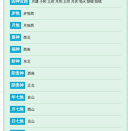
凶神宜趋
月建 小时 土府 月刑 土符 月厌 地火 阴错 阳错
岁煞
岁煞西
月煞
月煞西
喜神
西北
福神
西南
财神
东北
阳贵神
西南
阴贵神
正北
年七煞
亥山
月七煞
酉山
日七煞
丑山