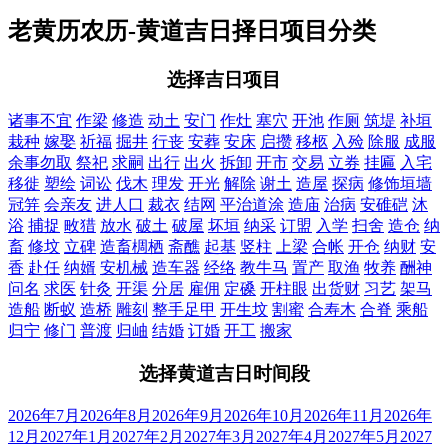
老黄历农历-黄道吉日择日项目分类
选择吉日项目
诸事不宜
作梁
修造
动土
安门
作灶
塞穴
开池
作厕
筑堤
补垣
栽种
嫁娶
祈福
掘井
行丧
安葬
安床
启攒
移柩
入殓
除服
成服
余事勿取
祭祀
求嗣
出行
出火
拆卸
开市
交易
立券
挂匾
入宅
移徙
塑绘
词讼
伐木
理发
开光
解除
谢土
造屋
探病
修饰垣墙
冠笄
会亲友
进人口
裁衣
结网
平治道涂
造庙
治病
安碓硙
沐
浴
捕捉
畋猎
放水
破土
破屋
坏垣
纳采
订盟
入学
扫舍
造仓
纳
畜
修坟
立碑
造畜椆栖
斋醮
起基
竖柱
上梁
合帐
开仓
纳财
安
香
赴任
纳婿
安机械
造车器
经络
教牛马
置产
取渔
牧养
酬神
问名
求医
针灸
开渠
分居
雇佣
定磉
开柱眼
出货财
习艺
架马
造船
断蚁
造桥
雕刻
整手足甲
开生坟
割蜜
合寿木
合脊
乘船
归宁
修门
普渡
归岫
结婚
订婚
开工
搬家
选择黄道吉日时间段
2026年7月
2026年8月
2026年9月
2026年10月
2026年11月
2026年
12月
2027年1月
2027年2月
2027年3月
2027年4月
2027年5月
2027