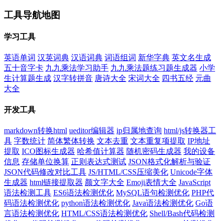
工具导航地图
学习工具
英语单词
汉英词典
汉语词典
词语组词
新华字典
英文名生成
五十音字卡
九九乘法学习助手
九九乘法题练习题生成器
小学
生计算题生成
汉字转拼音
唐诗大全
宋词大全
四书五经
元曲
大全
开发工具
markdown转换html
ueditor编辑器
ip归属地查询
html/js转换器工
具
字数统计
简体繁体转换
文本去重
文本重复项提取
IP地址
提取
ICO图标生成器
哈希值计算器
随机密码生成器
我的设备
信息
存储单位换算
正则表达式测试
JSON格式化解析与验证
JSON代码修改对比工具
JS/HTML/CSS压缩美化
Unicode字体
生成器
html链接提取器
颜文字大全
Emoji表情大全
JavaScript
语法检测工具
ES6语法检测优化
MySQL语句检测优化
PHP代
码语法检测优化
python语法检测优化
Java语法检测优化
Go语
言语法检测优化
HTML/CSS语法检测优化
Shell/Bash代码检测