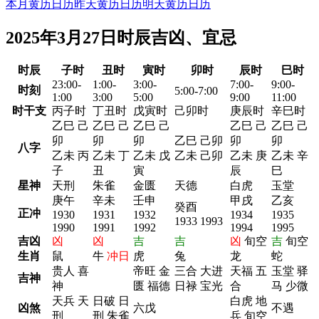
本月黄历日历
昨天黄历日历
明天黄历日历
2025年3月27日时辰吉凶、宜忌
时辰
子时
丑时
寅时
卯时
辰时
巳时
23:00-
1:00-
3:00-
7:00-
9:00-
时刻
5:00-7:00
1:00
3:00
5:00
9:00
11:00
时干支
丙子时
丁丑时
戊寅时
己卯时
庚辰时
辛巳时
乙巳 己
乙巳 己
乙巳 己
乙巳 己
乙巳 己
卯
卯
卯
乙巳 己卯
卯
卯
八字
乙未 丙
乙未 丁
乙未 戊
乙未 己卯
乙未 庚
乙未 辛
子
丑
寅
辰
巳
星神
天刑
朱雀
金匮
天德
白虎
玉堂
庚午
辛未
壬申
甲戌
乙亥
癸酉
正冲
1930
1931
1932
1934
1935
1933 1993
1990
1991
1992
1994
1995
吉凶
凶
凶
吉
吉
凶
旬空
吉
旬空
生肖
鼠
牛
冲日
虎
兔
龙
蛇
贵人 喜
帝旺 金
三合 大进
天福 五
玉堂 驿
吉神
神
匮 福德
日禄 宝光
合
马 少微
天兵 天
日破 日
白虎 地
凶煞
六戊
不遇
刑
刑 朱雀
兵 旬空