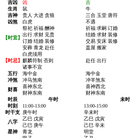
吉凶
凶
吉
生肖
鼠
牛
吉神
贵人 大进 贪狼
三合 玉堂 唐符
凶煞
白虎
不遇
祭祀 祈福 酬神
祈福 求嗣 订婚
出行 求财 见贵
结婚 求财 装修
【时宜】
订婚 结婚 装修
交易 安床 装修
安葬 青龙 赴任
盖屋 搬家
白虎须用
【时忌】
麒麟符制 否则
赴任 出行
诸事不宜
五行
海中金
海中金
冲煞
冲马煞南
冲羊煞东
喜神东北
喜神西北
财喜
财神东南
财神东南
时辰
午时
未时
时刻
11:00-13:00
13:00-15:00
时干支
庚午时
辛未时
乙巳 戊寅
乙巳 戊寅
八字
己巳 庚午
己巳 辛未
星神
青龙
明堂