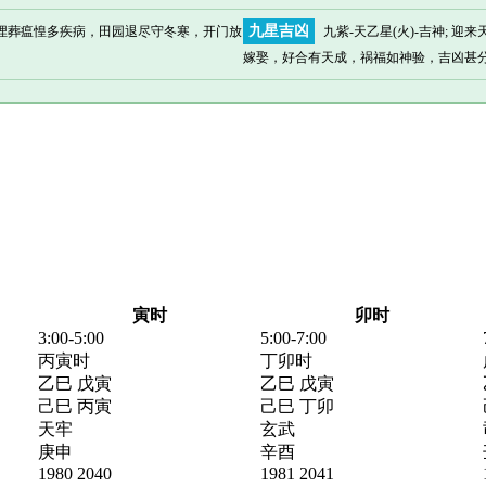
九星吉凶
，埋葬瘟惶多疾病，田园退尽守冬寒，开门放
九紫-天乙星(火)-吉神;
嫁娶，好合有天成，祸福如神验，吉凶甚分
寅时
卯时
3:00-5:00
5:00-7:00
丙寅时
丁卯时
乙巳 戊寅
乙巳 戊寅
己巳 丙寅
己巳 丁卯
天牢
玄武
庚申
辛酉
1980 2040
1981 2041