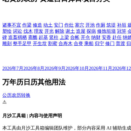
诸事不宜
作梁
修造
动土
安门
作灶
塞穴
开池
作厕
筑堤
补垣
塑绘
词讼
伐木
理发
开光
解除
谢土
造屋
探病
修饰垣墙
冠笄
碑
造畜椆栖
斋醮
起基
竖柱
上梁
合帐
开仓
纳财
安香
赴任
纳
雕刻
整手足甲
开生坟
割蜜
合寿木
合脊
乘船
归宁
修门
普渡
归
2026年7月
2026年8月
2026年9月
2026年10月
2026年11月
2026年1
万年历日历其他用法
公历农历转换
⚠️
月沙工具箱 | 内容与使用声明
本工具由月沙工具箱编辑团队维护，部分内容采用 AI 辅助