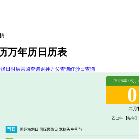
情
黄历万年历日历表
段择日
时辰吉凶查询
财神方位查询
红沙日查询
2025年 03月
0
二月
乙巳年 【蛇年】
节日
国际海豹日 国际民防日 龙抬头 中和节