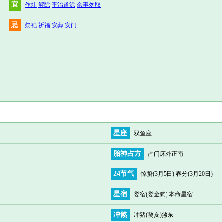
宜
作灶
解除
平治道涂
余事勿取
忌
祭祀
祈福
安葬
安门
星座
双鱼座
胎神占方
占门床外正南
24节气
惊蛰(3月5日) 春分(3月20日)
星宿
娄宿(娄金狗) 本命星宿
冲煞
冲猪(癸亥)煞东