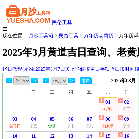
民俗工具
☰
现在位置：
月沙工具箱
>
民俗工具
>
万年历老黄历
>
万年历详
2025年3月黄道吉日查询、老
择日教程(超准)
2025年3月7日黄历详解
按吉日事项择日
按时间
<
>
<
>
2025年03月
一
二
三
四
五
六
日
01
02
龙抬头
初三
03
04
05
06
07
08
09
爱耳日
初五
惊蛰
初七
初八
妇女节
初十
10
11
12
13
14
15
16