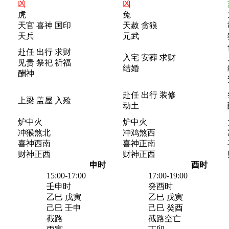
凶
凶
虎
兔
天官 喜神 国印
天赦 贪狼
天兵
元武
赴任 出行 求财
入宅 安葬 求财
见贵 祭祀 祈福
结婚
酬神
赴任 出行 装修
上梁 盖屋 入殓
动土
炉中火
炉中火
冲猴煞北
冲鸡煞西
喜神西南
喜神正南
财神正西
财神正西
申时
酉时
15:00-17:00
17:00-19:00
壬申时
癸酉时
乙巳 戊寅
乙巳 戊寅
己巳 壬申
己巳 癸酉
截路
截路空亡