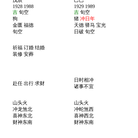
戊辰
己巳
1928 1988
1929 1989
吉
旬空
吉
旬空
狗
猪
冲日年
金匮 福德
天德 驿马 宝光
旬空
日破 旬空
祈福 订婚 结婚
装修 安葬
日时相冲
赴任 出行 求财
诸事不宜
山头火
山头火
冲龙煞北
冲蛇煞西
喜神东北
喜神西北
财神东南
财神东南