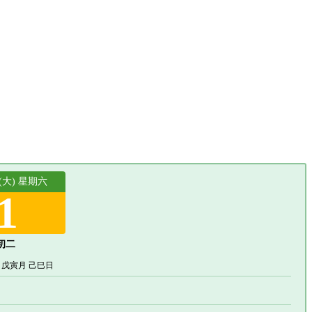
 (大) 星期六
1
初二
 戊寅月 己巳日