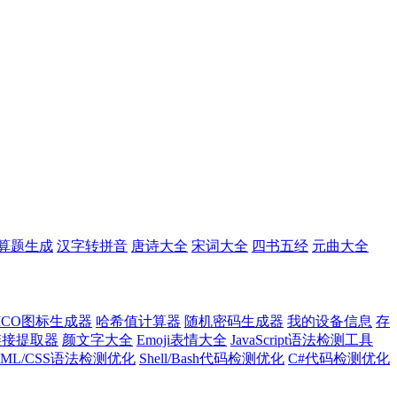
算题生成
汉字转拼音
唐诗大全
宋词大全
四书五经
元曲大全
ICO图标生成器
哈希值计算器
随机密码生成器
我的设备信息
存
l链接提取器
颜文字大全
Emoji表情大全
JavaScript语法检测工具
TML/CSS语法检测优化
Shell/Bash代码检测优化
C#代码检测优化