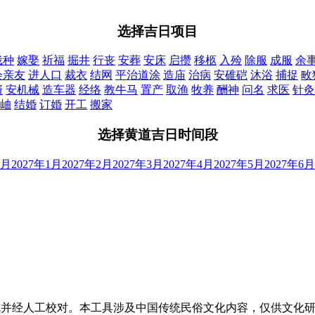
选择吉日项目
栽种
嫁娶
祈福
掘井
行丧
安葬
安床
启攒
移柩
入殓
除服
成服
余
会亲友
进人口
裁衣
结网
平治道涂
造庙
治病
安碓硙
沐浴
捕捉
畋
婿
安机械
造车器
经络
教牛马
置产
取渔
牧养
酬神
问名
求医
针灸
岫
结婚
订婚
开工
搬家
选择黄道吉日时间段
2月
2027年1月
2027年2月
2027年3月
2027年4月
2027年5月
2027年6月
生成并经人工校对。本工具涉及中国传统民俗文化内容，仅供文化