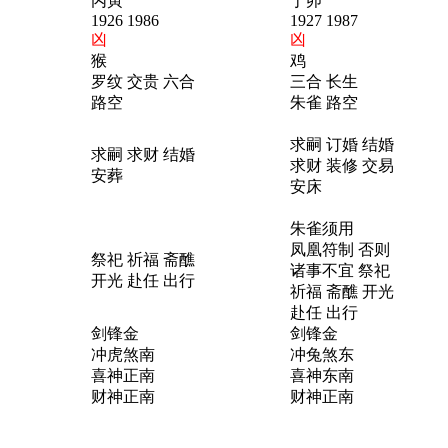
丙寅
丁卯
1926 1986
1927 1987
凶
凶
猴
鸡
罗纹 交贵 六合
三合 长生
路空
朱雀 路空
求嗣 订婚 结婚
求嗣 求财 结婚
求财 装修 交易
安葬
安床
朱雀须用
凤凰符制 否则
祭祀 祈福 斋醮
诸事不宜 祭祀
开光 赴任 出行
祈福 斋醮 开光
赴任 出行
剑锋金
剑锋金
冲虎煞南
冲兔煞东
喜神正南
喜神东南
财神正南
财神正南