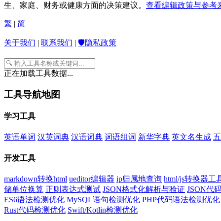
生、家庭、财务或健康方面的决策建议。
查看编辑政策与参考来
繁
|
简
关于我们
|
联系我们
|
🛡️隐私政策
正在加载工具数据...
工具导航地图
学习工具
英语单词
汉英词典
汉语词典
词语组词
新华字典
英文名生成
五
开发工具
markdown转换html
ueditor编辑器
ip归属地查询
html/js转换器工
储单位换算
正则表达式测试
JSON格式化解析与验证
JSON
ES6语法检测优化
MySQL语句检测优化
PHP代码语法检测优化
Rust代码检测优化
Swift/Kotlin检测优化