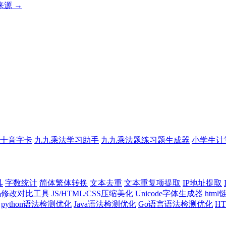
源 →
十音字卡
九九乘法学习助手
九九乘法题练习题生成器
小学生计
具
字数统计
简体繁体转换
文本去重
文本重复项提取
IP地址提取
代码修改对比工具
JS/HTML/CSS压缩美化
Unicode字体生成器
htm
python语法检测优化
Java语法检测优化
Go语言语法检测优化
H