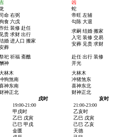
吉
凶
龙
蛇
司命 右弼
帝旺 左辅
狗食 六戊
勾陈 大退
作灶 装修 赴任
求嗣 结婚 搬家
见贵 求财 出行
入宅 装修 交易
结婚 进人口 搬家
安葬 见贵 求财
安葬
祭祀 祈福 斋醮
赴任 出行 装修
酬神
开光
大林木
大林木
冲狗煞南
冲猪煞东
喜神东南
喜神东北
财神正北
财神正北
戌时
亥时
19:00-21:00
21:00-23:00
甲戌时
乙亥时
乙巳 戊寅
乙巳 戊寅
己巳 甲戌
己巳 乙亥
金匮
天德