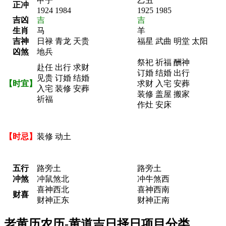
甲子
乙丑
正冲
1924 1984
1925 1985
吉凶
吉
吉
生肖
马
羊
吉神
日禄 青龙 天贵
福星 武曲 明堂 太阳
凶煞
地兵
祭祀 祈福 酬神
赴任 出行 求财
订婚 结婚 出行
见贵 订婚 结婚
【时宜】
求财 入宅 安葬
入宅 装修 安葬
装修 盖屋 搬家
祈福
作灶 安床
【时忌】
装修 动土
五行
路旁土
路旁土
冲煞
冲鼠煞北
冲牛煞西
喜神西北
喜神西南
财喜
财神正东
财神正南
老黄历农历-黄道吉日择日项目分类