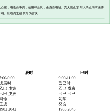
 迎来天乙星，相逢百事兴，运用和合庆，茶酒喜相迎。先天震正东 后天离正南求谋并
明。应右弼之宿 其号为吉庆
辰时
巳时
7:00-9:00
9:00-11:00
戊辰时
己巳时
乙巳 戊寅
乙巳 戊寅
己巳 戊辰
己巳 己巳
司命
勾陈
壬戌
癸亥
1982 2042
1983 2043