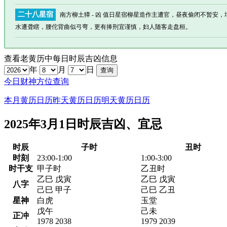
二十八星宿
南方柳土獐 - 凶 值日星宿柳星造作主遭官，昼夜偷闭不暂安
水遭聋瞎，腰佗背曲似弓弯，更有捧刑宜谨慎，妇人随客走盘桓。
查看老黄历中每日时辰吉凶信息
年
月
日
今日财神方位查询
本月黄历日历
昨天黄历日历
明天黄历日历
2025年3月1日时辰吉凶、宜忌
时辰
子时
丑时
时刻
23:00-1:00
1:00-3:00
时干支
甲子时
乙丑时
乙巳 戊寅
乙巳 戊寅
八字
己巳 甲子
己巳 乙丑
星神
白虎
玉堂
戊午
己未
正冲
1978 2038
1979 2039