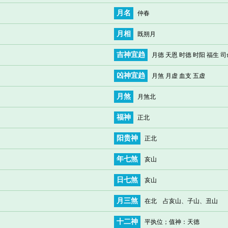
月名
仲春
月相
既朔月
吉神宜趋
月德 天恩 时德 时阳 福生 司
凶神宜趋
月煞 月虚 血支 五虚
月煞
月煞北
福神
正北
阳贵神
正北
年七煞
亥山
日七煞
亥山
月三煞
在北 占亥山、子山、丑山
十二神
平执位
；值神：天德