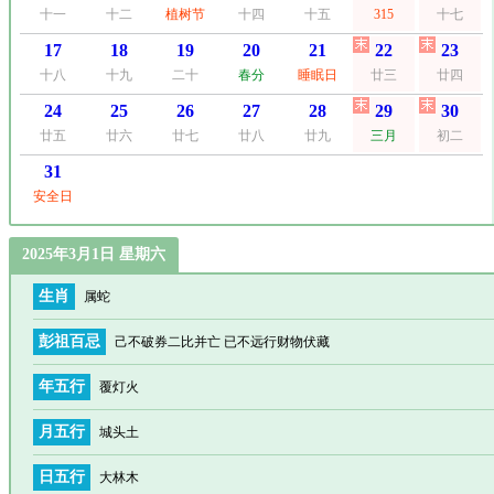
十一
十二
植树节
十四
十五
315
十七
17
18
19
20
21
22
23
十八
十九
二十
春分
睡眠日
廿三
廿四
24
25
26
27
28
29
30
廿五
廿六
廿七
廿八
廿九
三月
初二
31
安全日
2025年3月1日 星期六
生肖
属蛇
彭祖百忌
己不破券二比并亡 已不远行财物伏藏
年五行
覆灯火
月五行
城头土
日五行
大林木