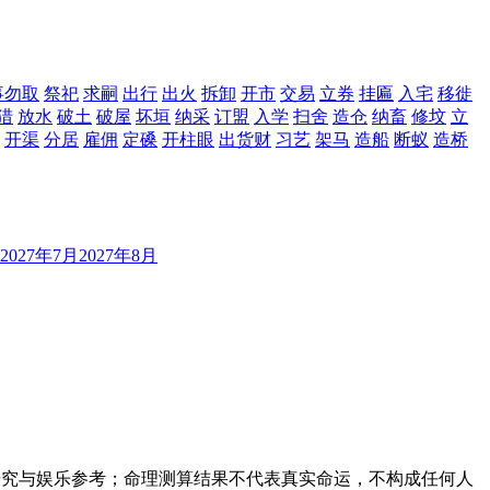
事勿取
祭祀
求嗣
出行
出火
拆卸
开市
交易
立券
挂匾
入宅
移徙
猎
放水
破土
破屋
坏垣
纳采
订盟
入学
扫舍
造仓
纳畜
修坟
立
开渠
分居
雇佣
定磉
开柱眼
出货财
习艺
架马
造船
断蚁
造桥
2027年7月
2027年8月
研究与娱乐参考；命理测算结果不代表真实命运，不构成任何人