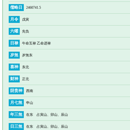
儒略日
2460741.5
月令
戊寅
六曜
先负
日禄
午命互禄 乙命进禄
岁煞
岁煞东
喜神
东北
财神
正北
阴贵神
西南
月七煞
申山
年三煞
在东 占寅山、卯山、辰山
日三煞
在东 占寅山、卯山、辰山