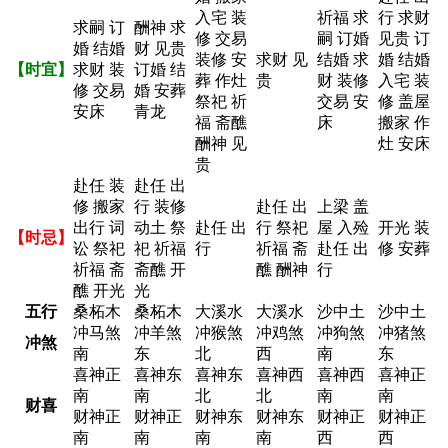
入宅 装
祈福 求
行 求财
求嗣 订
酬神 求
修 交易
嗣 订婚
见贵 订
婚 结婚
财 见贵
装修 安
求财 见
结婚 求
婚 结婚
【时宜】
求财 装
订婚 结
葬 作灶
贵
财 装修
入宅 装
修 交易
婚 安葬
祭祀 祈
交易 安
修 盖屋
安床
青龙
福 斋醮
床
搬家 作
酬神 见
灶 安床
贵
赴任 装
赴任 出
修 搬家
行 装修
赴任 出
上梁 盖
出行 词
动土 祭
赴任 出
行 祭祀
屋 入殓
开光 装
【时忌】
讼 祭祀
祀 祈福
行
祈福 斋
赴任 出
修 安葬
祈福 斋
斋醮 开
醮 酬神
行
醮 开光
光
五行
桑柘木
桑柘木
大溪水
大溪水
沙中土
沙中土
冲马煞
冲羊煞
冲猴煞
冲鸡煞
冲狗煞
冲猪煞
冲煞
南
东
北
西
南
东
喜神正
喜神东
喜神东
喜神西
喜神西
喜神正
南
南
北
北
南
南
财喜
财神正
财神正
财神东
财神东
财神正
财神正
南
南
南
南
西
西