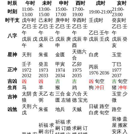
时辰
午时
未时
申时
酉时
戌时
亥时
11:00-
13:00-
15:00-
17:00-
21:00-
时刻
19:00-21:00
13:00
15:00
17:00
19:00
23:00
时干支
戊午时
己未时
庚申时
辛酉时
壬戌时
癸亥时
乙巳 壬
乙巳 壬
乙巳 壬
乙巳 壬
乙巳 壬
午
午
午
午
乙巳 壬午
午
八字
戊辰 戊
戊辰 己
戊辰 庚
戊辰 辛
戊辰 壬戌
戊辰 癸
午
未
申
酉
亥
天德六
星神
天刑
朱雀
金匮
白虎
玉堂
合
壬子
癸丑
甲寅
乙卯
丁巳
丙辰
正冲
1972
1973
1974
1975
1977
1976 2036
2032
2033
2034
2035
2037
吉凶
凶
凶
吉
吉
凶
旬空
吉
旬空
生肖
马
羊
猴
鸡
狗
冲日
猪
冲年
太阴 贪
天乙 右
三合 金
六合 天
玉堂 少
吉神
狼
弼
匮 左辅
德 宝光
微
天刑 六
日破 路空
凶煞
朱雀
地兵
天贼
路空
戊
白虎 旬空
装修 盖
祈福 求
祈福 求
屋 搬家
嗣 订婚
求嗣 订
嗣 出行
安床 入