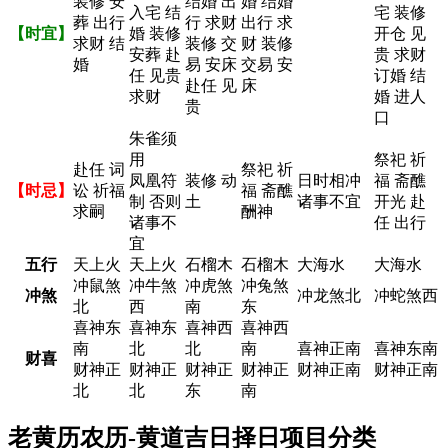
装修 安
结婚 出
婚 结婚
入宅 结
宅 装修
葬 出行
行 求财
出行 求
【时宜】
婚 装修
开仓 见
求财 结
装修 交
财 装修
安葬 赴
贵 求财
婚
易 安床
交易 安
任 见贵
订婚 结
赴任 见
床
求财
婚 进人
贵
口
朱雀须
用
祭祀 祈
赴任 词
祭祀 祈
凤凰符
装修 动
日时相冲
福 斋醮
【时忌】
讼 祈福
福 斋醮
制 否则
土
诸事不宜
开光 赴
求嗣
酬神
诸事不
任 出行
宜
五行
天上火
天上火
石榴木
石榴木
大海水
大海水
冲鼠煞
冲牛煞
冲虎煞
冲兔煞
冲煞
冲龙煞北
冲蛇煞西
北
西
南
东
喜神东
喜神东
喜神西
喜神西
南
北
北
南
喜神正南
喜神东南
财喜
财神正
财神正
财神正
财神正
财神正南
财神正南
北
北
东
南
老黄历农历-黄道吉日择日项目分类