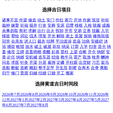
选择吉日项目
诸事不宜
作梁
修造
动土
安门
作灶
塞穴
开池
作厕
筑堤
补垣
栽种
嫁娶
祈福
掘井
行丧
安葬
安床
启攒
移柩
入殓
除服
成服
余事勿取
祭祀
求嗣
出行
出火
拆卸
开市
交易
立券
挂匾
入宅
移徙
塑绘
词讼
伐木
理发
开光
解除
谢土
造屋
探病
修饰垣墙
冠笄
会亲友
进人口
裁衣
结网
平治道涂
造庙
治病
安碓硙
沐
浴
捕捉
畋猎
放水
破土
破屋
坏垣
纳采
订盟
入学
扫舍
造仓
纳
畜
修坟
立碑
造畜椆栖
斋醮
起基
竖柱
上梁
合帐
开仓
纳财
安
香
赴任
纳婿
安机械
造车器
经络
教牛马
置产
取渔
牧养
酬神
问名
求医
针灸
开渠
分居
雇佣
定磉
开柱眼
出货财
习艺
架马
造船
断蚁
造桥
雕刻
整手足甲
开生坟
割蜜
合寿木
合脊
乘船
归宁
修门
普渡
归岫
结婚
订婚
开工
搬家
选择黄道吉日时间段
2026年7月
2026年8月
2026年9月
2026年10月
2026年11月
2026年
12月
2027年1月
2027年2月
2027年3月
2027年4月
2027年5月
2027
年6月
2027年7月
2027年8月