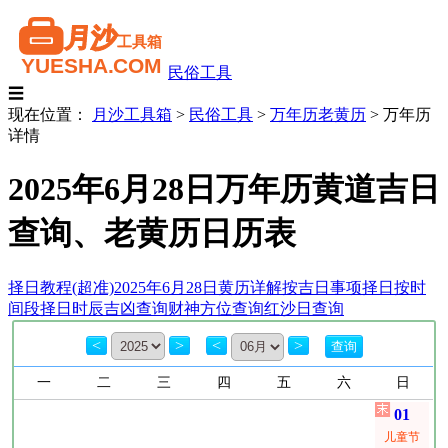
民俗工具
☰
现在位置：
月沙工具箱
>
民俗工具
>
万年历老黄历
>
万年历
详情
2025年6月28日万年历黄道吉日
查询、老黄历日历表
择日教程(超准)
2025年6月28日黄历详解
按吉日事项择日
按时
间段择日
时辰吉凶查询
财神方位查询
红沙日查询
<
>
<
>
一
二
三
四
五
六
日
01
儿童节