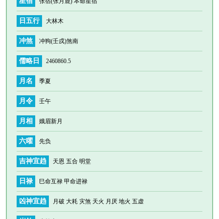
星宿
张宿(张月鹿) 本命星宿
日五行
大林木
冲煞
冲狗(壬戌)煞南
儒略日
2460860.5
月名
季夏
月令
壬午
月相
娥眉新月
六曜
先负
吉神宜趋
天恩 五合 明堂
日禄
巳命互禄 甲命进禄
凶神宜趋
月破 大耗 灾煞 天火 月厌 地火 五虚