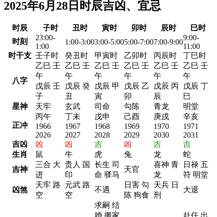
2025年6月28日时辰吉凶、宜忌
时辰
子时
丑时
寅时
卯时
辰时
巳时
23:00-
9:00-
时刻
1:00-3:00
3:00-5:00
5:00-7:00
7:00-9:00
1:00
11:00
时干支
壬子时
癸丑时
甲寅时
乙卯时
丙辰时
丁巳时
乙巳 壬
乙巳 壬
乙巳 壬
乙巳 壬
乙巳 壬
乙巳 壬
午
午
午
午
午
午
八字
戊辰 壬
戊辰 癸
戊辰 甲
戊辰 乙
戊辰 丙
戊辰 丁
子
丑
寅
卯
辰
巳
星神
天牢
玄武
司命
勾陈
青龙
明堂
丙午
丁未
戊申
己酉
庚戌
辛亥
正冲
1966
1967
1968
1969
1970
1971
2026
2027
2028
2029
2030
2031
吉凶
凶
凶
吉
凶
吉
吉
生肖
鼠
牛
虎
兔
龙
蛇
三合 大
贵人 国
长生 司
喜神 青
日禄 五
吉神
天官
进
印
命 驿马
龙
符 明堂
天牢 路
元武 路
日害 勾
天兵 日
凶煞
不遇
大退
空
空
陈 狗食
刑
求嗣 结
婚 搬家
赴任 出