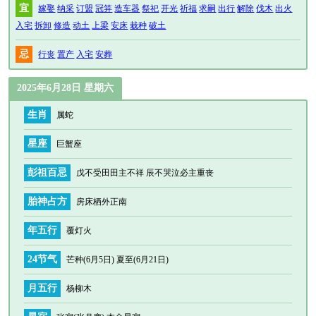
宜
嫁娶
纳采
订盟
冠笄
造车器
祭祀
开光
祈福
求嗣
出行
解除
伐木
出火
入宅
拆卸
修造
动土
上梁
安床
栽种
破土
忌
行丧
置产
入宅
安葬
2025年6月28日 星期六
生肖
属蛇
星座
巨蟹座
彭祖百忌
戊不受田田主不祥 辰不哭泣必主重丧
胎神占方
房床栖外正南
年五行
覆灯火
24节气
芒种(6月5日) 夏至(6月21日)
月五行
杨柳木