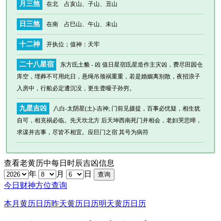
月三煞
在北 占亥山、子山、丑山
日三煞
在南 占巳山、午山、未山
十二神
开执位
；值神：天牢
二十八星宿
东方氐土貉 - 凶 值日星宿氐星造作主灾凶，费尽田园仓
库空，埋葬不可用此日，悬绳吊颈祸重重，若是婚姻离别散，夜招浪子
入房中，行船必定遭沉没，更生聋哑子孙穷。
九星吉凶
八白-太阴星(土)-吉神; 门前见摄提，百事必忧疑，相生犹
自可，相克祸必临。先天坎北方 后天坤西南死门并相会，老妇哭悲啼，
求谋并吉事，尽皆不相宜。应巨门之宿 其号为病符
查看老黄历中每日时辰吉凶信息
年
月
日
今日财神方位查询
本月黄历日历
昨天黄历日历
明天黄历日历