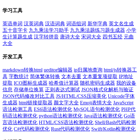
学习工具
英语单词
汉英词典
汉语词典
词语组词
新华字典
英文名生成
五十音字卡
九九乘法学习助手
九九乘法题练习题生成器
小学
生计算题生成
汉字转拼音
唐诗大全
宋词大全
四书五经
元曲
大全
开发工具
markdown转换html
ueditor编辑器
ip归属地查询
html/js转换器工
具
字数统计
简体繁体转换
文本去重
文本重复项提取
IP地址
提取
ICO图标生成器
哈希值计算器
随机密码生成器
我的设备
信息
存储单位换算
正则表达式测试
JSON格式化解析与验证
JSON代码修改对比工具
JS/HTML/CSS压缩美化
Unicode字体
生成器
html链接提取器
颜文字大全
Emoji表情大全
JavaScript
语法检测工具
ES6语法检测优化
MySQL语句检测优化
PHP代
码语法检测优化
python语法检测优化
Java语法检测优化
Go语
言语法检测优化
HTML/CSS语法检测优化
Shell/Bash代码检测
优化
C#代码检测优化
Rust代码检测优化
Swift/Kotlin检测优化