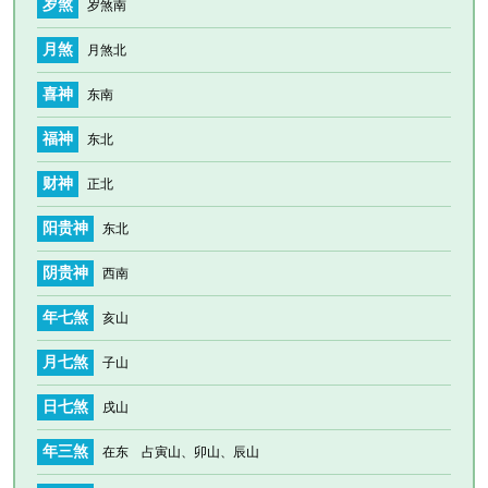
岁煞
岁煞南
月煞
月煞北
喜神
东南
福神
东北
财神
正北
阳贵神
东北
阴贵神
西南
年七煞
亥山
月七煞
子山
日七煞
戌山
年三煞
在东 占寅山、卯山、辰山