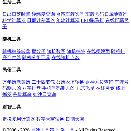
生活工具
日出日落时间
经纬度查询
台湾车牌选号
车牌号码归属地查询
科学计算器
日期计差算器
年龄计算器
LED跑马灯
在线屏幕尺
子
随机工具
随机抽签转盘
掷骰子
随机数字
随机抽签
在线掷硬币
随机排
序产生器
随机分组工具
在线随机点名
民俗工具
万年历老黄历
二十四节气
公历农历转换
财神方位查询
车牌号
码测吉凶
八字排盘
手机号码测吉凶
九宫飞星
在线灵签
线上
掷筊
称骨算命
红沙日查询
财智工具
定投复利计算器
数字大写转换
日期大写
© 2006 - 2026
月沙工具箱
·
民俗工具
- All Rights Reserved