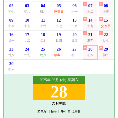
02
03
04
05
06
07
08
初七
初八
初九
环境日
十一
十二
十三
09
10
11
12
13
14
15
十四
十五
十六
十七
十八
十九
父亲节
16
17
18
19
20
21
22
廿一
廿二
618
廿四
廿五
夏至
廿七
23
24
25
26
27
28
29
廿八
廿九
六月
禁毒日
初三
初四
初五
30
初六
2025年 06月 (小) 星期六
28
六月初四
乙巳年 【蛇年】 壬午月 戊辰日