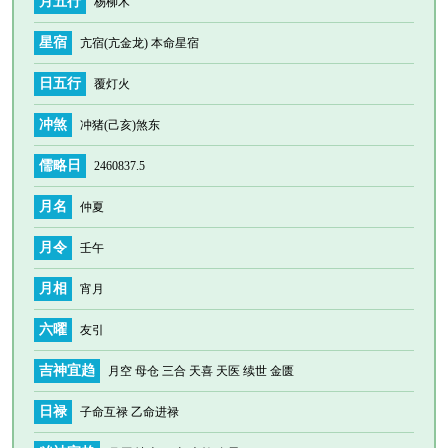
月五行
杨柳木
星宿
亢宿(亢金龙) 本命星宿
日五行
覆灯火
冲煞
冲猪(己亥)煞东
儒略日
2460837.5
月名
仲夏
月令
壬午
月相
宵月
六曜
友引
吉神宜趋
月空 母仓 三合 天喜 天医 续世 金匮
日禄
子命互禄 乙命进禄