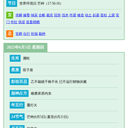
节日
世界环境日 芒种
（17:56:16）
宜
求嗣
嫁娶
纳采
合帐
裁衣
冠笄
伐木
作梁
修造
动土
起基
竖柱
上梁
安
门
作灶
筑堤
造畜椆栖
忌
安葬
出行
祈福
栽种
2025年6月5日 星期四
生肖
属蛇
星座
双子座
彭祖百忌
乙不栽植千株不长 已不远行财物伏藏
胎神占方
碓磨床房内东
年五行
覆灯火
24节气
芒种(6月5日) 夏至(6月21日)