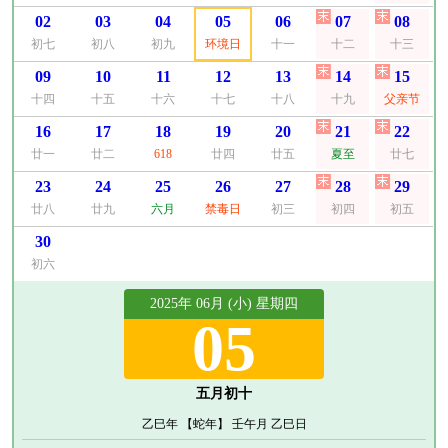
02
03
04
05
06
07
08
初七
初八
初九
环境日
十一
十二
十三
09
10
11
12
13
14
15
十四
十五
十六
十七
十八
十九
父亲节
16
17
18
19
20
21
22
廿一
廿二
618
廿四
廿五
夏至
廿七
23
24
25
26
27
28
29
廿八
廿九
六月
禁毒日
初三
初四
初五
30
初六
2025年 06月 (小) 星期四
05
五月初十
乙巳年 【蛇年】 壬午月 乙巳日