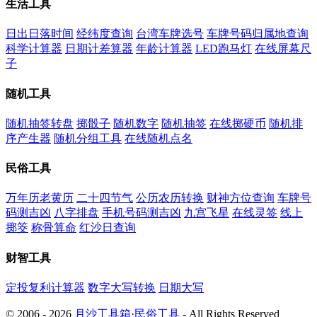
生活工具
日出日落时间
经纬度查询
台湾车牌选号
车牌号码归属地查询
科学计算器
日期计差算器
年龄计算器
LED跑马灯
在线屏幕尺
子
随机工具
随机抽签转盘
掷骰子
随机数字
随机抽签
在线掷硬币
随机排
序产生器
随机分组工具
在线随机点名
民俗工具
万年历老黄历
二十四节气
公历农历转换
财神方位查询
车牌号
码测吉凶
八字排盘
手机号码测吉凶
九宫飞星
在线灵签
线上
掷筊
称骨算命
红沙日查询
财智工具
定投复利计算器
数字大写转换
日期大写
© 2006 - 2026
月沙工具箱
·
民俗工具
- All Rights Reserved