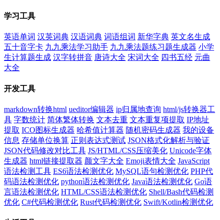
学习工具
英语单词
汉英词典
汉语词典
词语组词
新华字典
英文名生成
五十音字卡
九九乘法学习助手
九九乘法题练习题生成器
小学
生计算题生成
汉字转拼音
唐诗大全
宋词大全
四书五经
元曲
大全
开发工具
markdown转换html
ueditor编辑器
ip归属地查询
html/js转换器工
具
字数统计
简体繁体转换
文本去重
文本重复项提取
IP地址
提取
ICO图标生成器
哈希值计算器
随机密码生成器
我的设备
信息
存储单位换算
正则表达式测试
JSON格式化解析与验证
JSON代码修改对比工具
JS/HTML/CSS压缩美化
Unicode字体
生成器
html链接提取器
颜文字大全
Emoji表情大全
JavaScript
语法检测工具
ES6语法检测优化
MySQL语句检测优化
PHP代
码语法检测优化
python语法检测优化
Java语法检测优化
Go语
言语法检测优化
HTML/CSS语法检测优化
Shell/Bash代码检测
优化
C#代码检测优化
Rust代码检测优化
Swift/Kotlin检测优化