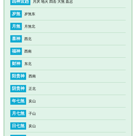
凶神宜趋
月厌 地火 四击 大煞 血忌
岁煞
岁煞东
月煞
月煞北
喜神
西北
福神
西南
财神
东北
阳贵神
西南
阴贵神
正北
年七煞
亥山
月七煞
子山
日七煞
亥山