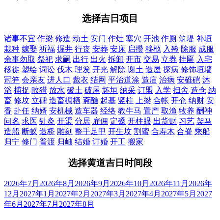
选择吉日项目
诸事不宜
作梁
修造
动土
安门
作灶
塞穴
开池
作厕
筑堤
补垣
栽种
嫁娶
祈福
掘井
行丧
安葬
安床
启攒
移柩
入殓
除服
成服
余事勿取
祭祀
求嗣
出行
出火
拆卸
开市
交易
立券
挂匾
入宅
移徙
塑绘
词讼
伐木
理发
开光
解除
谢土
造屋
探病
修饰垣墙
冠笄
会亲友
进人口
裁衣
结网
平治道涂
造庙
治病
安碓硙
沐
浴
捕捉
畋猎
放水
破土
破屋
坏垣
纳采
订盟
入学
扫舍
造仓
纳
畜
修坟
立碑
造畜椆栖
斋醮
起基
竖柱
上梁
合帐
开仓
纳财
安
香
赴任
纳婿
安机械
造车器
经络
教牛马
置产
取渔
牧养
酬神
问名
求医
针灸
开渠
分居
雇佣
定磉
开柱眼
出货财
习艺
架马
造船
断蚁
造桥
雕刻
整手足甲
开生坟
割蜜
合寿木
合脊
乘船
归宁
修门
普渡
归岫
结婚
订婚
开工
搬家
选择黄道吉日时间段
2026年7月
2026年8月
2026年9月
2026年10月
2026年11月
2026年
12月
2027年1月
2027年2月
2027年3月
2027年4月
2027年5月
2027
年6月
2027年7月
2027年8月