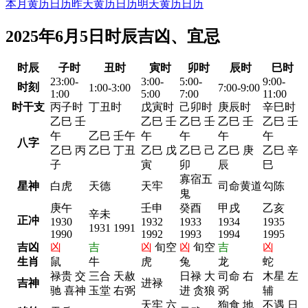
本月黄历日历
昨天黄历日历
明天黄历日历
2025年6月5日时辰吉凶、宜忌
时辰
子时
丑时
寅时
卯时
辰时
巳时
23:00-
3:00-
5:00-
9:00-
时刻
1:00-3:00
7:00-9:00
1:00
5:00
7:00
11:00
时干支
丙子时
丁丑时
戊寅时
己卯时
庚辰时
辛巳时
乙巳 壬
乙巳 壬
乙巳 壬
乙巳 壬
乙巳 壬
午
乙巳 壬午
午
午
午
午
八字
乙巳 丙
乙巳 丁丑
乙巳 戊
乙巳 己
乙巳 庚
乙巳 辛
子
寅
卯
辰
巳
寡宿五
星神
白虎
天德
天牢
司命黄道
勾陈
鬼
庚午
壬申
癸酉
甲戌
乙亥
辛未
正冲
1930
1932
1933
1934
1935
1931 1991
1990
1992
1993
1994
1995
吉凶
凶
吉
凶
旬空
凶
旬空
吉
凶
生肖
鼠
牛
虎
兔
龙
蛇
禄贵 交
三合 天赦
日禄 大
司命 右
木星 左
吉神
进禄
驰 喜神
玉堂 右弼
进 贪狼
弼
辅
天牢 六
狗食 地
不遇 日