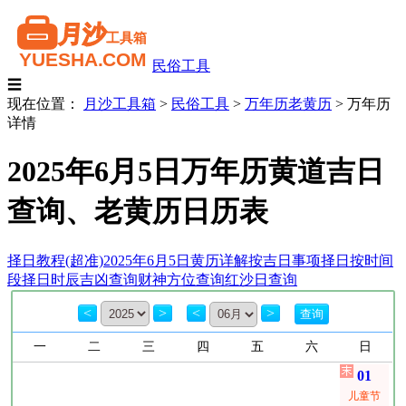
民俗工具
☰
现在位置：
月沙工具箱
>
民俗工具
>
万年历老黄历
>
万年历
详情
2025年6月5日万年历黄道吉日
查询、老黄历日历表
择日教程(超准)
2025年6月5日黄历详解
按吉日事项择日
按时间
段择日
时辰吉凶查询
财神方位查询
红沙日查询
<
>
<
>
一
二
三
四
五
六
日
01
儿童节