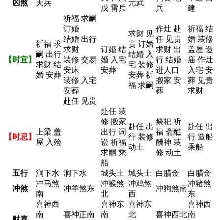
凶煞
天兵
元武
戊 雷兵
兵
建
祈福 求嗣
订婚
作灶 赴
祈福 结
求财 见
结婚 出行
任 见贵
婚 装修
祈福 求
贵 订婚
求财
订婚 结
求财 出
盖屋 造
嗣 出行
结婚 入
【时宜】
装修 交易
婚 入宅
行 结婚
庙 作灶
求财 结
宅 装修
安床
安葬
进人口
入宅 安
婚 安葬
安葬 祈
装修 入宅
搬家 安
葬 见贵
福 求嗣
安葬
葬
求财
赴任 见贵
赴任 装
修 搬家
祭祀 祈
赴任 出
赴任 出
上梁 盖
出行 词
福 斋醮
【时忌】
行 装修
行 造船
屋 入殓
讼 祈福
酬神 装
动土
乘船
求嗣 乘
修 动土
船
五行
涧下水
涧下水
城头土
城头土
白腊金
白腊金
冲马煞
冲猴煞
冲鸡煞
冲猪煞
冲煞
冲羊煞东
冲狗煞南
南
北
西
东
喜神西
喜神东
喜神东
喜神西
南
喜神正南
南
北
喜神西北
南
财喜