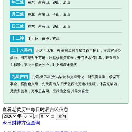
年三煞
在东 占寅山、卯山、辰山
月三煞
在北 占亥山、子山、丑山
日三煞
在东 占寅山、卯山、辰山
十二神
闭执位
；值神：玄武
二十八星宿
北方斗木獬 - 吉 值日星宿斗星造作主招财，文武官员位
鼎台，田宅家财千万进，坟堂修筑贵富来，开门放水招牛马，旺蚕男女
主和谐，遇此吉宿来照护，时支福庆永无灾。
九星吉凶
九紫-天乙星(火)-吉神; 神光跃青龙，财气喜重重，求谋百
事全，横财也兴隆。先天离南方 后天乾西北更逢相生旺，休言克破凶，
见贵安营寨，万事总吉同。应武曲之宿 其号为官贵
查看老黄历中每日时辰吉凶信息
年
月
日
今日财神方位查询