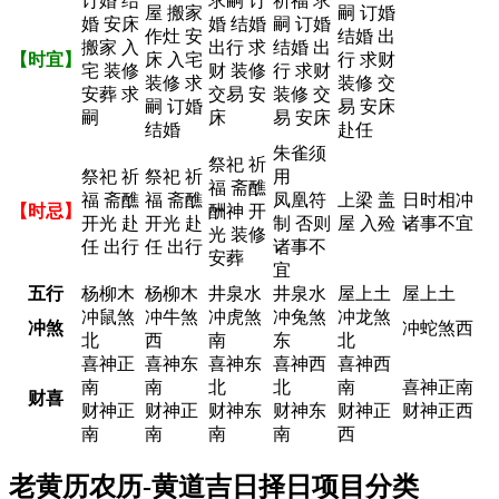
订婚 结
求嗣 订
祈福 求
屋 搬家
嗣 订婚
婚 安床
婚 结婚
嗣 订婚
作灶 安
结婚 出
搬家 入
出行 求
结婚 出
【时宜】
床 入宅
行 求财
宅 装修
财 装修
行 求财
装修 求
装修 交
安葬 求
交易 安
装修 交
嗣 订婚
易 安床
嗣
床
易 安床
结婚
赴任
朱雀须
祭祀 祈
祭祀 祈
祭祀 祈
用
福 斋醮
福 斋醮
福 斋醮
凤凰符
上梁 盖
日时相冲
【时忌】
酬神 开
开光 赴
开光 赴
制 否则
屋 入殓
诸事不宜
光 装修
任 出行
任 出行
诸事不
安葬
宜
五行
杨柳木
杨柳木
井泉水
井泉水
屋上土
屋上土
冲鼠煞
冲牛煞
冲虎煞
冲兔煞
冲龙煞
冲煞
冲蛇煞西
北
西
南
东
北
喜神正
喜神东
喜神东
喜神西
喜神西
南
南
北
北
南
喜神正南
财喜
财神正
财神正
财神东
财神东
财神正
财神正西
南
南
南
南
西
老黄历农历-黄道吉日择日项目分类