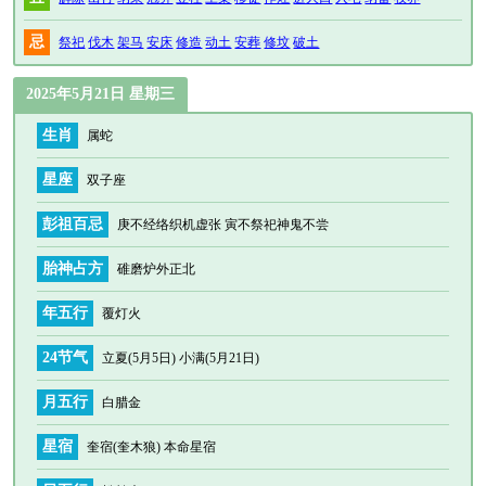
忌
祭祀
伐木
架马
安床
修造
动土
安葬
修坟
破土
2025年5月21日 星期三
生肖
属蛇
星座
双子座
彭祖百忌
庚不经络织机虚张 寅不祭祀神鬼不尝
胎神占方
碓磨炉外正北
年五行
覆灯火
24节气
立夏(5月5日) 小满(5月21日)
月五行
白腊金
星宿
奎宿(奎木狼) 本命星宿