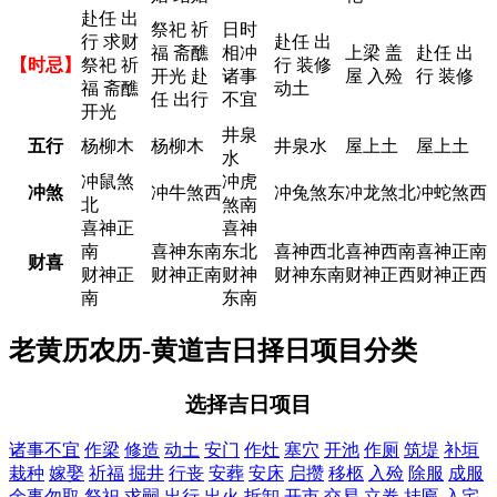
赴任 出
祭祀 祈
日时
行 求财
赴任 出
福 斋醮
相冲
上梁 盖
赴任 出
【时忌】
祭祀 祈
行 装修
开光 赴
诸事
屋 入殓
行 装修
福 斋醮
动土
任 出行
不宜
开光
井泉
五行
杨柳木
杨柳木
井泉水
屋上土
屋上土
水
冲鼠煞
冲虎
冲煞
冲牛煞西
冲兔煞东
冲龙煞北
冲蛇煞西
北
煞南
喜神正
喜神
南
喜神东南
东北
喜神西北
喜神西南
喜神正南
财喜
财神正
财神正南
财神
财神东南
财神正西
财神正西
南
东南
老黄历农历-黄道吉日择日项目分类
选择吉日项目
诸事不宜
作梁
修造
动土
安门
作灶
塞穴
开池
作厕
筑堤
补垣
栽种
嫁娶
祈福
掘井
行丧
安葬
安床
启攒
移柩
入殓
除服
成服
余事勿取
祭祀
求嗣
出行
出火
拆卸
开市
交易
立券
挂匾
入宅