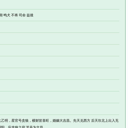
期 鸣犬 不将 司命 益後
 门中太乙明，星官号贪狼，横财皆喜旺，婚姻大吉昌。先天兑西方 后天坎北上出入无
阳。应贪狼之宿 其号为文昌