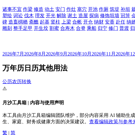
诸事不宜
作梁
修造
动土
安门
作灶
塞穴
开池
作厕
筑堤
补垣
塑绘
词讼
伐木
理发
开光
解除
谢土
造屋
探病
修饰垣墙
冠笄
碑
造畜椆栖
斋醮
起基
竖柱
上梁
合帐
开仓
纳财
安香
赴任
纳
雕刻
整手足甲
开生坟
割蜜
合寿木
合脊
乘船
归宁
修门
普渡
归
2026年7月
2026年8月
2026年9月
2026年10月
2026年11月
2026年1
万年历日历其他用法
公历农历转换
⚠️
月沙工具箱 | 内容与使用声明
本工具由月沙工具箱编辑团队维护，部分内容采用 AI 辅助
生、家庭、财务或健康方面的决策建议。
查看编辑政策与参考来
繁
|
简