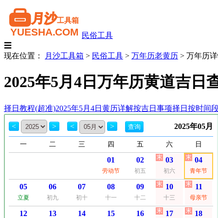
民俗工具
☰
现在位置：
月沙工具箱
>
民俗工具
>
万年历老黄历
>
万年历详
2025年5月4日万年历黄道吉
择日教程(超准)
2025年5月4日黄历详解
按吉日事项择日
按时间
<
>
<
>
2025年05月
一
二
三
四
五
六
日
01
02
03
04
劳动节
初五
初六
青年节
05
06
07
08
09
10
11
立夏
初九
初十
十一
十二
十三
母亲节
12
13
14
15
16
17
18