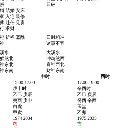
贼
日破
婚 结婚 安床
家 入宅 装修
葬 赴任 见贵
行 求财
祀 祈福 斋醮
日时相冲
神
诸事不宜
溪水
大溪水
猴煞北
冲鸡煞西
神东北
喜神西北
神东南
财神东南
申时
酉时
15:00-17:00
17:00-19:00
庚申时
辛酉时
乙巳 庚辰
乙巳 庚辰
癸酉 庚申
癸酉 辛酉
白虎
玉堂
甲寅
乙卯
1974 2034
1975 2035
凶
吉