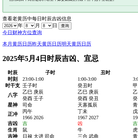
查看老黄历中每日时辰吉凶信息
年
月
日
今日财神方位查询
本月黄历日历
昨天黄历日历
明天黄历日历
2025年5月4日时辰吉凶、宜忌
时辰
子时
丑时
时刻
23:00-1:00
1:00-3:00
3:
时干支
壬子时
癸丑时
甲
乙巳 庚辰
乙巳 庚辰
乙
八字
癸酉 壬子
癸酉 癸丑
癸
星神
司命
天寡孤辰
青
丙午
丁未
戊
正冲
1966 2026
1967 2027
19
吉凶
吉
凶
吉
生肖
鼠
牛
虎
吉神
日禄 大进 司命
三合 武曲
青