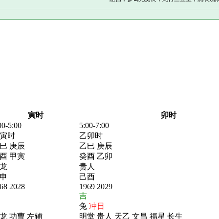
寅时
卯时
00-5:00
5:00-7:00
寅时
乙卯时
巳 庚辰
乙巳 庚辰
酉 甲寅
癸酉 乙卯
龙
贵人
申
己酉
68 2028
1969 2029
吉
兔
冲日
龙 功曹 左辅
明堂 贵人 天乙 文昌 福星 长生