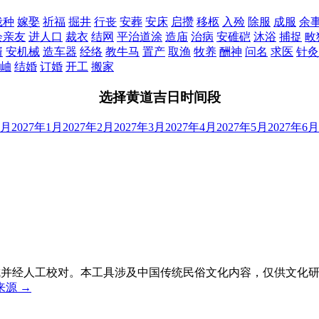
栽种
嫁娶
祈福
掘井
行丧
安葬
安床
启攒
移柩
入殓
除服
成服
余
会亲友
进人口
裁衣
结网
平治道涂
造庙
治病
安碓硙
沐浴
捕捉
畋
婿
安机械
造车器
经络
教牛马
置产
取渔
牧养
酬神
问名
求医
针灸
岫
结婚
订婚
开工
搬家
选择黄道吉日时间段
2月
2027年1月
2027年2月
2027年3月
2027年4月
2027年5月
2027年6月
生成并经人工校对。本工具涉及中国传统民俗文化内容，仅供文化
源 →