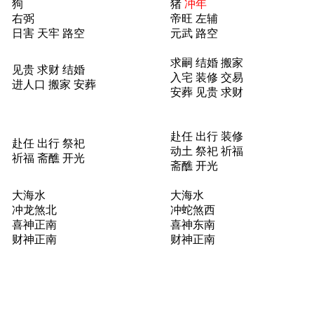
狗
猪
冲年
右弼
帝旺 左辅
日害 天牢 路空
元武 路空
求嗣 结婚 搬家
见贵 求财 结婚
入宅 装修 交易
进人口 搬家 安葬
安葬 见贵 求财
赴任 出行 装修
赴任 出行 祭祀
动土 祭祀 祈福
祈福 斋醮 开光
斋醮 开光
大海水
大海水
冲龙煞北
冲蛇煞西
喜神正南
喜神东南
财神正南
财神正南