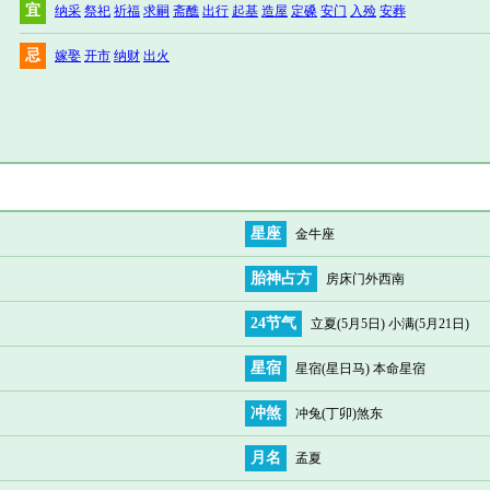
宜
纳采
祭祀
祈福
求嗣
斋醮
出行
起基
造屋
定磉
安门
入殓
安葬
忌
嫁娶
开市
纳财
出火
星座
金牛座
胎神占方
房床门外西南
24节气
立夏(5月5日) 小满(5月21日)
星宿
星宿(星日马) 本命星宿
冲煞
冲兔(丁卯)煞东
月名
孟夏