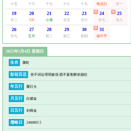
十五
十六
十七
十八
十九
电信日
廿一
19
20
21
22
23
24
25
廿二
520
小满
廿五
廿六
廿七
廿八
26
27
28
29
30
31
廿九
五月
初二
初三
初四
端午节
2025年5月4日 星期日
生肖
属蛇
彭祖百忌
癸不词讼理弱敌强 酉不宴客醉坐颠狂
年五行
覆灯火
月五行
白腊金
日五行
剑锋金
儒略日
2460805.5