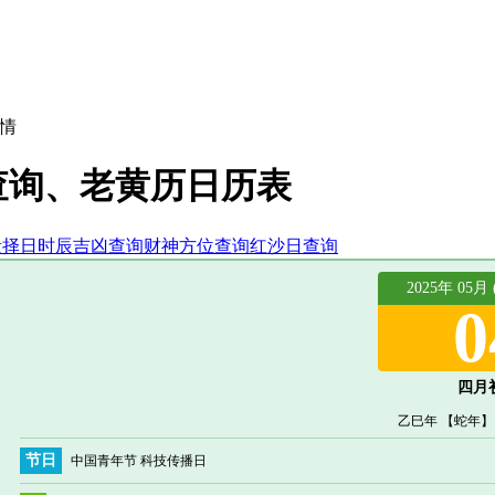
情
日查询、老黄历日历表
段择日
时辰吉凶查询
财神方位查询
红沙日查询
2025年 05月
0
四月
乙巳年 【蛇年】
节日
中国青年节 科技传播日