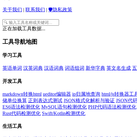
关于我们
|
联系我们
|
🛡️隐私政策
正在加载工具数据...
工具导航地图
学习工具
英语单词
汉英词典
汉语词典
词语组词
新华字典
英文名生成
五
开发工具
markdown转换html
ueditor编辑器
ip归属地查询
html/js转换器工
储单位换算
正则表达式测试
JSON格式化解析与验证
JSON
ES6语法检测优化
MySQL语句检测优化
PHP代码语法检测优化
Rust代码检测优化
Swift/Kotlin检测优化
生活工具