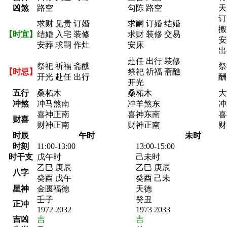
凶煞
路空
勾陈 路空
天
订
求财 见贵 订婚
求嗣 订婚 结婚
搬
【时宜】
结婚 入宅 装修
求财 装修 交易
安
安葬 求嗣 作灶
安床
出
赴任 出行 装修
祭祀 祈福 斋醮
祭
【时忌】
祭祀 祈福 斋醮
开光 赴任 出行
酬
开光
五行
桑柘木
桑柘木
大
冲煞
冲马煞南
冲羊煞东
冲
喜神正南
喜神东南
喜
财喜
财神正南
财神正南
财
时辰
午时
未时
时刻
11:00-13:00
13:00-15:00
时干支
戊午时
己未时
乙巳 庚辰
乙巳 庚辰
八字
癸酉 戊午
癸酉 己未
星神
金匮福德
天德
壬子
癸丑
正冲
1972 2032
1973 2033
吉凶
吉
吉