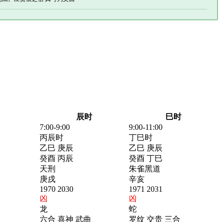
辰时
巳时
7:00-9:00
9:00-11:00
丙辰时
丁巳时
乙巳 庚辰
乙巳 庚辰
癸酉 丙辰
癸酉 丁巳
天刑
朱雀黑道
庚戌
辛亥
1970 2030
1971 2031
凶
凶
龙
蛇
六合 喜神 武曲
罗纹 交贵 三合