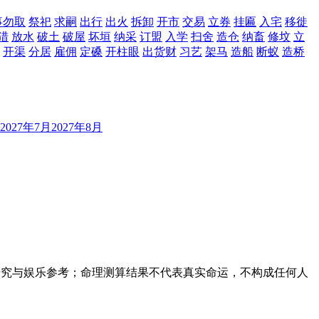
事勿取
祭祀
求嗣
出行
出火
拆卸
开市
交易
立券
挂匾
入宅
移徙
猎
放水
破土
破屋
坏垣
纳采
订盟
入学
扫舍
造仓
纳畜
修坟
立
开渠
分居
雇佣
定磉
开柱眼
出货财
习艺
架马
造船
断蚁
造桥
2027年7月
2027年8月
研究与娱乐参考；命理测算结果不代表真实命运，不构成任何人