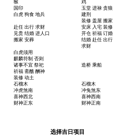
猴
鸡
国印
玉堂 进禄 贪狼
白虎 狗食 地兵
建刑
装修 盖屋 搬家
赴任 出行 求财
安床 入宅 装修
见贵 结婚 进人口
开仓 祈福 订婚
搬家 安葬
结婚 赴任 出行
求财
白虎须用
麒麟符制 否则
诸事不宜 祭祀
造桥 乘船
祈福 斋醮 酬神
装修 动土
石榴木
石榴木
冲虎煞南
冲兔煞东
喜神西北
喜神西南
财神正东
财神正南
选择吉日项目