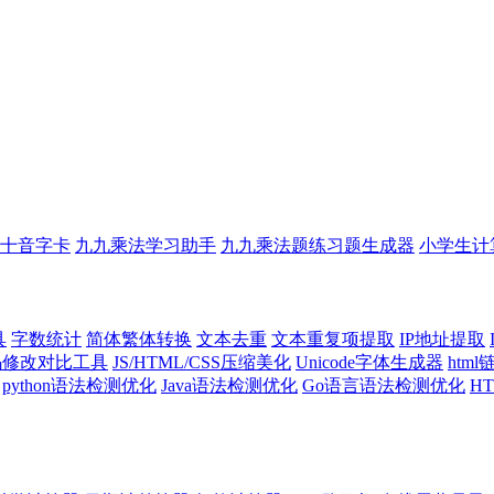
十音字卡
九九乘法学习助手
九九乘法题练习题生成器
小学生计
具
字数统计
简体繁体转换
文本去重
文本重复项提取
IP地址提取
代码修改对比工具
JS/HTML/CSS压缩美化
Unicode字体生成器
htm
python语法检测优化
Java语法检测优化
Go语言语法检测优化
H