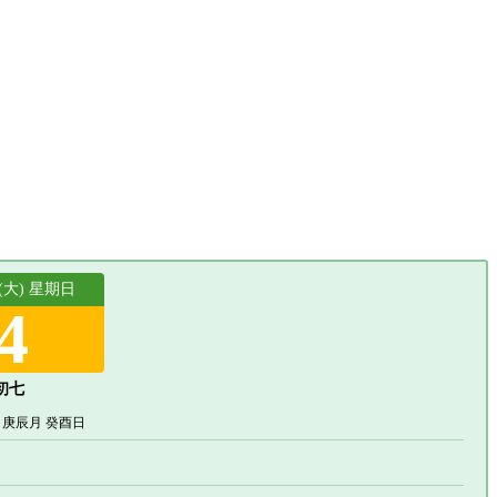
 (大) 星期日
4
初七
 庚辰月 癸酉日