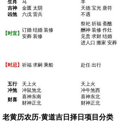
生肖
马
羊
吉神
金匮 太阴
天德 宝光 唐符
凶煞
六戊 雷兵
不遇
祭祀 祈福 斋醮
订婚 结婚 装修
酬神 装修 作灶
【时宜】
安葬 装修
见贵 求财 结婚
进人口 搬家 安葬
【时忌】
祈福 求嗣 乘船
赴任 出行
五行
天上火
天上火
冲煞
冲鼠煞北
冲牛煞西
喜神东南
喜神东北
财喜
财神正北
财神正北
老黄历农历-黄道吉日择日项目分类