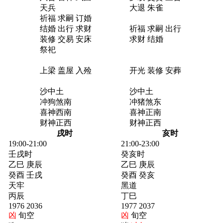
天兵
大退 朱雀
祈福 求嗣 订婚
结婚 出行 求财
祈福 求嗣 出行
装修 交易 安床
求财 结婚
祭祀
上梁 盖屋 入殓
开光 装修 安葬
沙中土
沙中土
冲狗煞南
冲猪煞东
喜神西南
喜神正南
财神正西
财神正西
戌时
亥时
19:00-21:00
21:00-23:00
壬戌时
癸亥时
乙巳 庚辰
乙巳 庚辰
癸酉 壬戌
癸酉 癸亥
天牢
黑道
丙辰
丁巳
1976 2036
1977 2037
凶
旬空
凶
旬空