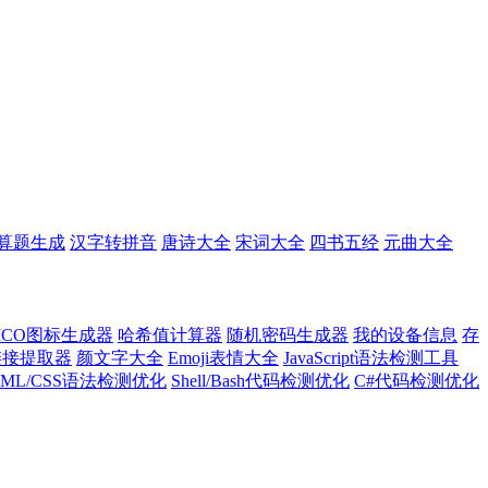
算题生成
汉字转拼音
唐诗大全
宋词大全
四书五经
元曲大全
ICO图标生成器
哈希值计算器
随机密码生成器
我的设备信息
存
l链接提取器
颜文字大全
Emoji表情大全
JavaScript语法检测工具
TML/CSS语法检测优化
Shell/Bash代码检测优化
C#代码检测优化