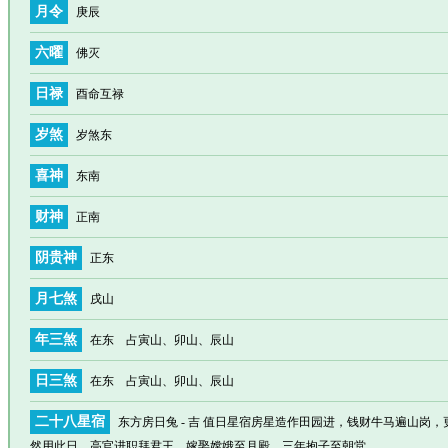
月令
庚辰
六曜
佛灭
日禄
酉命互禄
岁煞
岁煞东
喜神
东南
财神
正南
阴贵神
正东
月七煞
戌山
年三煞
在东 占寅山、卯山、辰山
日三煞
在东 占寅山、卯山、辰山
二十八星宿
东方房日兔 - 吉 值日星宿房星造作田园进，钱财牛马遍山岗
然用此日，高官进职拜君王，嫁娶嫦娥至月殿，三年抱子至朝堂。