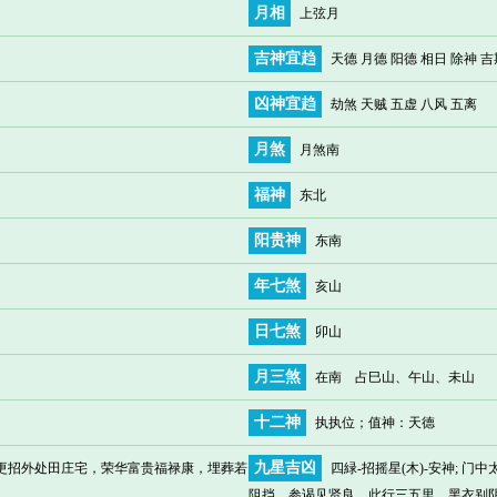
月相
上弦月
吉神宜趋
天德 月德 阳德 相日 除神 吉
凶神宜趋
劫煞 天贼 五虚 八风 五离
月煞
月煞南
福神
东北
阳贵神
东南
年七煞
亥山
日七煞
卯山
月三煞
在南 占巳山、午山、未山
十二神
执执位
；值神：天德
九星吉凶
，更招外处田庄宅，荣华富贵福禄康，埋葬若
四緑-招摇星(木)-安神;
阻挡，参谒见贤良，此行三五里，黑衣别阴