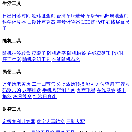
生活工具
日出日落时间
经纬度查询
台湾车牌选号
车牌号码归属地查询
科学计算器
日期计差算器
年龄计算器
LED跑马灯
在线屏幕尺
子
随机工具
随机抽签转盘
掷骰子
随机数字
随机抽签
在线掷硬币
随机排
序产生器
随机分组工具
在线随机点名
民俗工具
万年历老黄历
二十四节气
公历农历转换
财神方位查询
车牌号
码测吉凶
八字排盘
手机号码测吉凶
九宫飞星
在线灵签
线上
掷筊
称骨算命
红沙日查询
财智工具
定投复利计算器
数字大写转换
日期大写