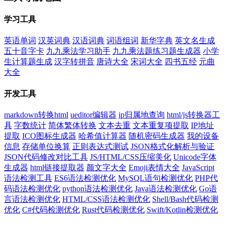
学习工具
英语单词
汉英词典
汉语词典
词语组词
新华字典
英文名生成
五十音字卡
九九乘法学习助手
九九乘法题练习题生成器
小学
生计算题生成
汉字转拼音
唐诗大全
宋词大全
四书五经
元曲
大全
开发工具
markdown转换html
ueditor编辑器
ip归属地查询
html/js转换器工
具
字数统计
简体繁体转换
文本去重
文本重复项提取
IP地址
提取
ICO图标生成器
哈希值计算器
随机密码生成器
我的设备
信息
存储单位换算
正则表达式测试
JSON格式化解析与验证
JSON代码修改对比工具
JS/HTML/CSS压缩美化
Unicode字体
生成器
html链接提取器
颜文字大全
Emoji表情大全
JavaScript
语法检测工具
ES6语法检测优化
MySQL语句检测优化
PHP代
码语法检测优化
python语法检测优化
Java语法检测优化
Go语
言语法检测优化
HTML/CSS语法检测优化
Shell/Bash代码检测
优化
C#代码检测优化
Rust代码检测优化
Swift/Kotlin检测优化