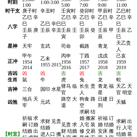
时刻
1:00-3:00
1:00
5:00
7:00
9:00
11:00
时干支
庚子时
辛丑时
壬寅时
癸卯时
甲辰时
乙巳时
乙巳 辛
乙巳 辛
乙巳 辛
乙巳 辛
乙巳 辛
巳
乙巳 辛巳
巳
巳
巳
巳
八字
壬辰 庚
壬辰 辛丑
壬辰 壬
壬辰 癸
壬辰 甲
壬辰 乙
子
寅
卯
辰
巳
天乙贵
星神
天牢
玄武
司命
截路
青龙
人
甲午
丙申
丁酉
戊戌
己亥
乙未
正冲
1954
1956
1957
1958
1959
1955 2015
2014
2016
2017
2018
2019
吉凶
凶
凶
吉
凶
吉
吉
生肖
鼠
牛
虎
兔
龙
蛇
驿马 临
长生 贵
青龙 福
天乙 天
吉神
三合
国印 水星
官
人
星
官 明堂
地兵 天
路空 大
狗食 路
日建 日
凶煞
元武
天贼
牢
退
空
刑
求嗣 结
祈福 求
婚 搬家
祈福 订
求财 见贵
求嗣 出
嗣 订婚
见贵 求
入宅 装
婚 结婚
结婚
行 入宅
结婚 出
财 结婚
修 交易
安床 搬
【时宜】
进人口 搬
结婚 装