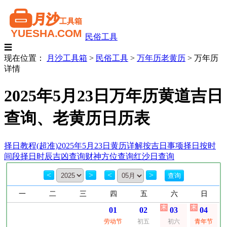
民俗工具
☰
现在位置：
月沙工具箱
>
民俗工具
>
万年历老黄历
>
万年历
详情
2025年5月23日万年历黄道吉日
查询、老黄历日历表
择日教程(超准)
2025年5月23日黄历详解
按吉日事项择日
按时
间段择日
时辰吉凶查询
财神方位查询
红沙日查询
<
>
<
>
一
二
三
四
五
六
日
01
02
03
04
劳动节
初五
初六
青年节