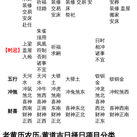
祈福
装修
装修 交易 安
安葬
装修
结婚
交易
床
装修 盖屋
交易
安床
祭祀
搬家
安床
安床
赴任
朱雀
须用
日时
上梁
凤凰
祈福
相冲
【时忌】
盖屋
符制
求嗣
诸事
入殓
否则
不宜
诸事
不宜
天河
天河
大驿
钗钏
五行
大驿土
钗钏金
水
水
土
金
冲鼠
冲牛
冲虎
冲龙
冲煞
冲兔煞东
冲蛇煞西
煞北
煞西
煞南
煞北
喜神
喜神
喜神
喜神
西南
正南
东南
喜神东北
西北
喜神西南
财喜
财神
财神
财神
财神正北
财神
财神正南
正西
正西
正北
正东
老黄历农历-黄道吉日择日项目分类