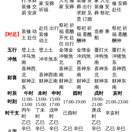
行 求财
入宅 搬
装修 安
家 入宅
家 安葬
修 安葬
装修 交
家 安葬
葬 出行
装修 安
祈福
赴任
易 安床
求财 见
葬 祭祀
贵 订婚
祭祀 祈
赴任 出行
祭祀 祈
祭祀 祈
装修 动
福 斋醮
造桥 乘
【时忌】
装修
福 斋醮
福 斋醮
土 赴任
开光 赴
船
动土
酬神
酬神
任 出行
五行
璧上土
璧上土
金簿金
金簿金
覆灯火
覆灯火
冲马煞
冲猴煞
冲鸡煞
冲狗煞
冲猪煞
冲煞
冲羊煞东
南
北
西
南
东
喜神西
喜神正
喜神东
喜神东
喜神西
北
喜神西南
南
南
北
北
财喜
财神正
财神正南
财神正
财神正
财神东
财神东
东
南
南
南
南
时辰
午时
未时
申时
酉时
戌时
亥时
11:00-
13:00-
15:00-
19:00-
时刻
17:00-19:00
21:00-23:00
13:00
15:00
17:00
21:00
丙午
丁未
戊申
庚戌
时干支
己酉时
辛亥时
时
时
时
时
乙巳
乙巳
乙巳
乙巳
辛巳
辛巳
辛巳
乙巳 辛巳
辛巳
乙巳 辛巳
八字