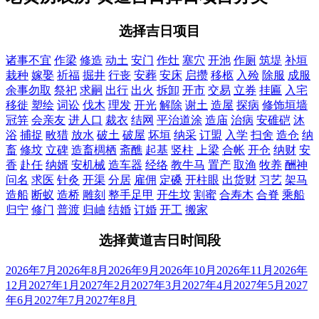
选择吉日项目
诸事不宜
作梁
修造
动土
安门
作灶
塞穴
开池
作厕
筑堤
补垣
栽种
嫁娶
祈福
掘井
行丧
安葬
安床
启攒
移柩
入殓
除服
成服
余事勿取
祭祀
求嗣
出行
出火
拆卸
开市
交易
立券
挂匾
入宅
移徙
塑绘
词讼
伐木
理发
开光
解除
谢土
造屋
探病
修饰垣墙
冠笄
会亲友
进人口
裁衣
结网
平治道涂
造庙
治病
安碓硙
沐
浴
捕捉
畋猎
放水
破土
破屋
坏垣
纳采
订盟
入学
扫舍
造仓
纳
畜
修坟
立碑
造畜椆栖
斋醮
起基
竖柱
上梁
合帐
开仓
纳财
安
香
赴任
纳婿
安机械
造车器
经络
教牛马
置产
取渔
牧养
酬神
问名
求医
针灸
开渠
分居
雇佣
定磉
开柱眼
出货财
习艺
架马
造船
断蚁
造桥
雕刻
整手足甲
开生坟
割蜜
合寿木
合脊
乘船
归宁
修门
普渡
归岫
结婚
订婚
开工
搬家
选择黄道吉日时间段
2026年7月
2026年8月
2026年9月
2026年10月
2026年11月
2026年
12月
2027年1月
2027年2月
2027年3月
2027年4月
2027年5月
2027
年6月
2027年7月
2027年8月