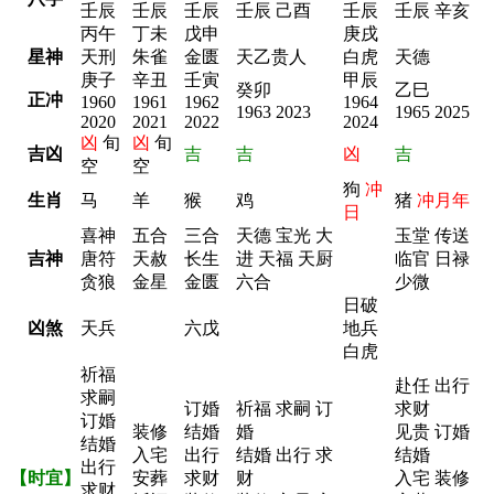
壬辰
壬辰
壬辰
壬辰 己酉
壬辰
壬辰 辛亥
丙午
丁未
戊申
庚戌
星神
天刑
朱雀
金匮
天乙贵人
白虎
天德
庚子
辛丑
壬寅
甲辰
癸卯
乙巳
正冲
1960
1961
1962
1964
1963 2023
1965 2025
2020
2021
2022
2024
凶
旬
凶
旬
吉凶
吉
吉
凶
吉
空
空
狗
冲
生肖
马
羊
猴
鸡
猪
冲月年
日
喜神
五合
三合
天德 宝光 大
玉堂 传送
吉神
唐符
天赦
长生
进 天福 天厨
临官 日禄
贪狼
金星
金匮
六合
少微
日破
凶煞
天兵
六戊
地兵
白虎
祈福
赴任 出行
求嗣
订婚
祈福 求嗣 订
求财
订婚
装修
结婚
婚
见贵 订婚
结婚
入宅
出行
结婚 出行 求
结婚
出行
【时宜】
安葬
求财
财
入宅 装修
求财