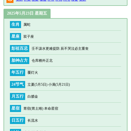
2025年5月23日 星期五
生肖
属蛇
星座
双子座
彭祖百忌
壬不汲水更难提防 辰不哭泣必主重丧
胎神占方
仓库栖外正北
年五行
覆灯火
24节气
立夏(5月5日) 小满(5月21日)
月五行
白腊金
星宿
胃宿(胃土雉) 本命星宿
日五行
长流水