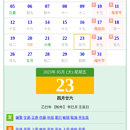
05
06
07
08
09
10
11
立夏
初九
初十
十一
十二
十三
母亲节
12
13
14
15
16
17
18
十五
十六
十七
十八
十九
电信日
廿一
19
20
21
22
23
24
25
廿二
520
小满
廿五
廿六
廿七
廿八
26
27
28
29
30
31
廿九
五月
初二
初三
初四
端午节
2025年 05月 (大) 星期五
23
四月廿六
乙巳年 【蛇年】 辛巳月 壬辰日
宜
嫁娶
交易
立券
作厕
补垣
塞穴
畋猎
取渔
开生坟
忌
安床
开渠
上梁
修造
开市
开光
入宅
移徙
安床