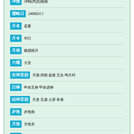
冲煞
冲狗(丙戌)煞南
儒略日
2460824.5
月名
孟夏
月令
辛巳
月相
娥眉残月
六曜
大安
吉神宜趋
天德 四相 益後 五合 鸣犬对
日禄
申命互禄 甲命进禄
凶神宜趋
天吏 五虚 土府 朱雀
岁煞
岁煞南
月煞
月煞东