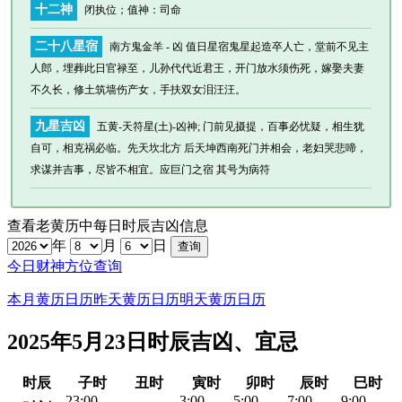
十二神
闭执位
；值神：司命
二十八星宿
南方鬼金羊 - 凶 值日星宿鬼星起造卒人亡，堂前不见主
人郎，埋葬此日官禄至，儿孙代代近君王，开门放水须伤死，嫁娶夫妻
不久长，修土筑墙伤产女，手扶双女泪汪汪。
九星吉凶
五黄-天符星(土)-凶神; 门前见摄提，百事必忧疑，相生犹
自可，相克祸必临。先天坎北方 后天坤西南死门并相会，老妇哭悲啼，
求谋并吉事，尽皆不相宜。应巨门之宿 其号为病符
查看老黄历中每日时辰吉凶信息
年
月
日
今日财神方位查询
本月黄历日历
昨天黄历日历
明天黄历日历
2025年5月23日时辰吉凶、宜忌
时辰
子时
丑时
寅时
卯时
辰时
巳时
23:00-
3:00-
5:00-
7:00-
9:00-