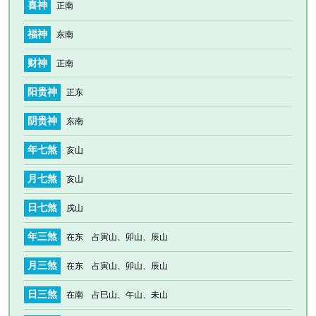
喜神
正南
福神
东南
财神
正南
阳贵神
正东
阴贵神
东南
年七煞
亥山
月七煞
亥山
日七煞
戌山
年三煞
在东 占寅山、卯山、辰山
月三煞
在东 占寅山、卯山、辰山
日三煞
在南 占巳山、午山、未山