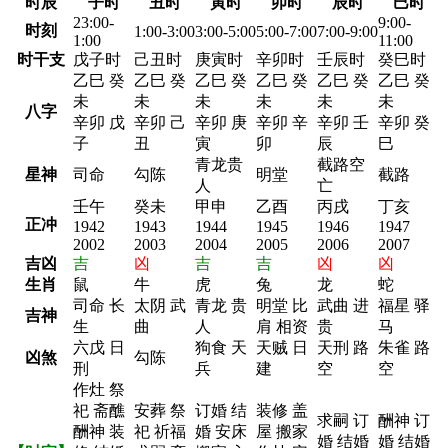
时辰
子时
丑时
寅时
卯时
辰时
巳时
23:00-
9:00-
时刻
1:00-3:00
3:00-5:00
5:00-7:00
7:00-9:00
1:00
11:00
时干支
戊子时
己丑时
庚寅时
辛卯时
壬辰时
癸巳时
乙巳 癸
乙巳 癸
乙巳 癸
乙巳 癸
乙巳 癸
乙巳 癸
未
未
未
未
未
未
八字
辛卯 戊
辛卯 己
辛卯 庚
辛卯 辛
辛卯 壬
辛卯 癸
子
丑
寅
卯
辰
巳
青龙贵
截路空
星神
司命
勾陈
明堂
截路
人
亡
壬午
癸未
甲申
乙酉
丙戌
丁亥
正冲
1942
1943
1944
1945
1946
1947
2002
2003
2004
2005
2006
2007
吉凶
吉
凶
吉
吉
凶
凶
生肖
鼠
牛
虎
兔
龙
蛇
司命 长
太阴 武
青龙 贵
明堂 比
武曲 进
福星 驿
吉神
生
曲
人
肩 相资
贵
马
六戊 日
狗食 天
天贼 日
天刑 路
朱雀 路
凶煞
勾陈
刑
兵
建
空
空
作灶 祭
祀 斋醮
安葬 祭
订婚 结
装修 盖
求嗣 订
酬神 订
酬神 装
祀 祈福
婚 安床
屋 搬家
婚 结婚
婚 结婚