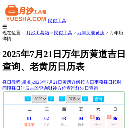
民俗工具
☰
现在位置：
月沙工具箱
>
民俗工具
>
万年历老黄历
>
万年历
详情
2025年7月21日万年历黄道吉日
查询、老黄历日历表
择日教程(超准)
2025年7月21日黄历详解
按吉日事项择日
按时
间段择日
时辰吉凶查询
财神方位查询
红沙日查询
<
>
<
>
一
二
三
四
五
六
日
01
02
03
04
05
06
建党节
初八
初九
初十
十一
十二