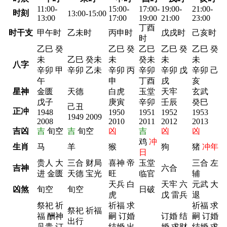
11:00-
15:00-
17:00-
19:00-
21:00-
时刻
13:00-15:00
13:00
17:00
19:00
21:00
23:00
丁酉
时干支
甲午时
乙未时
丙申时
戊戌时
己亥时
时
乙巳 癸
乙巳 癸
乙巳
乙巳 癸
乙巳 癸
未
乙巳 癸未
未
癸未
未
未
八字
辛卯 甲
辛卯 乙未
辛卯 丙
辛卯
辛卯 戊
辛卯 己
午
申
丁酉
戌
亥
星神
金匮
天德
白虎
玉堂
天牢
玄武
戊子
庚寅
辛卯
壬辰
癸巳
己丑
正冲
1948
1950
1951
1952
1953
1949 2009
2008
2010
2011
2012
2013
吉凶
吉
旬空
吉
旬空
凶
吉
凶
凶
鸡
冲
生肖
马
羊
猴
狗
猪
冲年
日
贵人 大
三合 财局
喜神 帝
玉堂
三合 左
吉神
六合
进 金匮
天德 宝光
旺
临官
辅
天兵 白
天牢 六
元武 大
凶煞
旬空
旬空
日破
虎
戊 雷兵
退
祭祀 祈
祈福 求
祈福 求
祭祀 祈福
福 酬神
嗣 订婚
订婚 结
嗣 订婚
出行
见贵 订
结婚 出
婚 求财
结婚 求