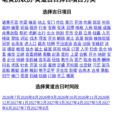
选择吉日项目
诸事不宜
作梁
修造
动土
安门
作灶
塞穴
开池
作厕
筑堤
补垣
栽种
嫁娶
祈福
掘井
行丧
安葬
安床
启攒
移柩
入殓
除服
成服
余事勿取
祭祀
求嗣
出行
出火
拆卸
开市
交易
立券
挂匾
入宅
移徙
塑绘
词讼
伐木
理发
开光
解除
谢土
造屋
探病
修饰垣墙
冠笄
会亲友
进人口
裁衣
结网
平治道涂
造庙
治病
安碓硙
沐
浴
捕捉
畋猎
放水
破土
破屋
坏垣
纳采
订盟
入学
扫舍
造仓
纳
畜
修坟
立碑
造畜椆栖
斋醮
起基
竖柱
上梁
合帐
开仓
纳财
安
香
赴任
纳婿
安机械
造车器
经络
教牛马
置产
取渔
牧养
酬神
问名
求医
针灸
开渠
分居
雇佣
定磉
开柱眼
出货财
习艺
架马
造船
断蚁
造桥
雕刻
整手足甲
开生坟
割蜜
合寿木
合脊
乘船
归宁
修门
普渡
归岫
结婚
订婚
开工
搬家
选择黄道吉日时间段
2026年7月
2026年8月
2026年9月
2026年10月
2026年11月
2026年
12月
2027年1月
2027年2月
2027年3月
2027年4月
2027年5月
2027
年6月
2027年7月
2027年8月