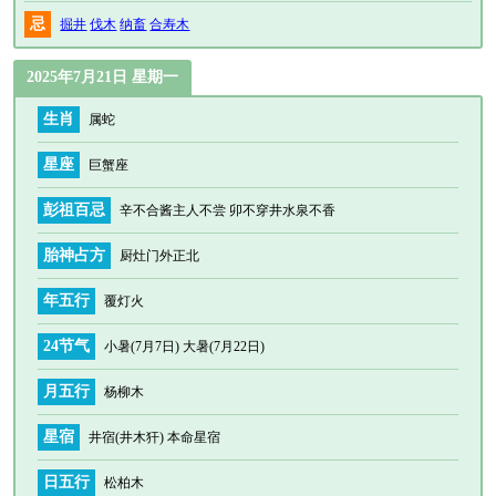
忌
掘井
伐木
纳畜
合寿木
2025年7月21日 星期一
生肖
属蛇
星座
巨蟹座
彭祖百忌
辛不合酱主人不尝 卯不穿井水泉不香
胎神占方
厨灶门外正北
年五行
覆灯火
24节气
小暑(7月7日) 大暑(7月22日)
月五行
杨柳木
星宿
井宿(井木犴) 本命星宿
日五行
松柏木