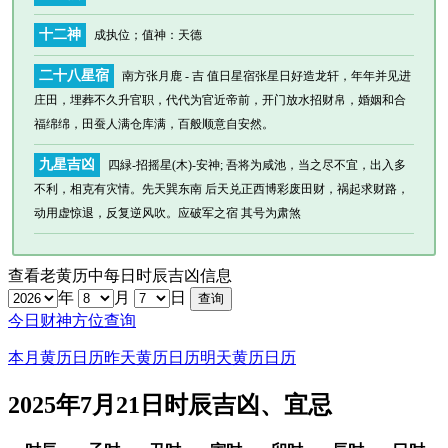
十二神
成执位
；值神：天德
二十八星宿
南方张月鹿 - 吉 值日星宿张星日好造龙轩，年年并见进
庄田，埋葬不久升官职，代代为官近帝前，开门放水招财帛，婚姻和合
福绵绵，田蚕人满仓库满，百般顺意自安然。
九星吉凶
四緑-招摇星(木)-安神; 吾将为咸池，当之尽不宜，出入多
不利，相克有灾情。先天巽东南 后天兑正西博彩废田财，祸起求财路，
动用虚惊退，反复逆风吹。应破军之宿 其号为肃煞
查看老黄历中每日时辰吉凶信息
年
月
日
今日财神方位查询
本月黄历日历
昨天黄历日历
明天黄历日历
2025年7月21日时辰吉凶、宜忌