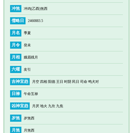
冲煞
冲鸡(乙酉)煞西
儒略日
2460883.5
月名
季夏
月令
癸未
月相
娥眉残月
六曜
友引
吉神宜趋
月空 四相 阳德 王日 时阴 民日 司命 鸣犬对
日禄
午命互禄
凶神宜趋
月厌 地火 九坎 九焦
岁煞
岁煞西
月煞
月煞西