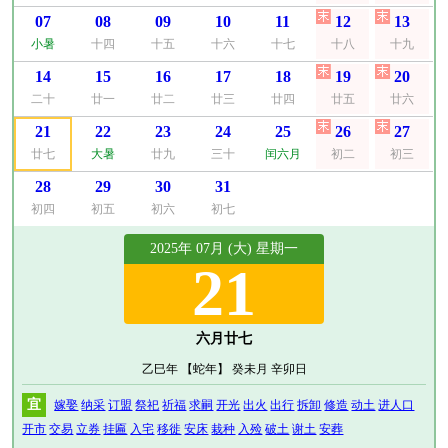
07
08
09
10
11
12
13
小暑
十四
十五
十六
十七
十八
十九
14
15
16
17
18
19
20
二十
廿一
廿二
廿三
廿四
廿五
廿六
21
22
23
24
25
26
27
廿七
大暑
廿九
三十
闰六月
初二
初三
28
29
30
31
初四
初五
初六
初七
2025年 07月 (大) 星期一
21
六月廿七
乙巳年 【蛇年】 癸未月 辛卯日
宜
嫁娶
纳采
订盟
祭祀
祈福
求嗣
开光
出火
出行
拆卸
修造
动土
进人口
开市
交易
立券
挂匾
入宅
移徙
安床
栽种
入殓
破土
谢土
安葬