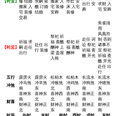
【时宜】
修 结婚
求嗣 斋
搬家 入
作灶 安
出行 安
求财 入
搬家 入
醮 订婚
宅 装修
床 入宅
葬
宅 安葬
宅 装修
结婚
安葬
装修
交易
朱雀须
用
凤凰符
祭祀 祈
赴任 词
制 否则
祈福 求
福 斋醮
祭祀 祈
赴任 出
讼 祭祀
诸事不
【时忌】
嗣 赴任
酬神 上
福 斋醮
行 装修
祈福 斋
宜 祭祀
出行
梁 盖屋
酬神
醮 开光
祈福 斋
入殓
醮 开光
赴任 出
行
五行
霹雳火
霹雳火
松柏木
松柏木
长流水
长流水
冲马煞
冲羊煞
冲猴煞
冲鸡煞
冲狗煞
冲猪煞
冲煞
南
东
北
西
南
东
喜神东
喜神东
喜神西
喜神西
喜神正
喜神东
南
北
北
南
南
南
财喜
财神正
财神正
财神正
财神正
财神正
财神正
北
北
东
南
南
南
时辰
午时
未时
申时
酉时
戌时
亥时