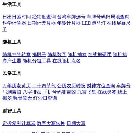
生活工具
日出日落时间
经纬度查询
台湾车牌选号
车牌号码归属地查询
科学计算器
日期计差算器
年龄计算器
LED跑马灯
在线屏幕尺
子
随机工具
随机抽签转盘
掷骰子
随机数字
随机抽签
在线掷硬币
随机排
序产生器
随机分组工具
在线随机点名
民俗工具
万年历老黄历
二十四节气
公历农历转换
财神方位查询
车牌号
码测吉凶
八字排盘
手机号码测吉凶
九宫飞星
在线灵签
线上
掷筊
称骨算命
红沙日查询
财智工具
定投复利计算器
数字大写转换
日期大写