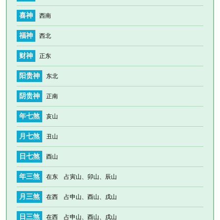
喜神
西南
福神
西北
财神
正东
阳贵神
东北
阴贵神
正南
年七煞
亥山
月七煞
丑山
日七煞
酉山
年三煞
在东 占寅山、卯山、辰山
月三煞
在西 占申山、酉山、戌山
日三煞
在西 占申山、酉山、戌山