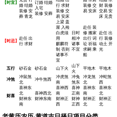
【时宜】
订婚 结婚
婚 结婚
行 求财
装修 交
财 装修
入宅
装修 安
装修 交
易 安床
交易 安
装修 安葬
葬 青龙
易 安床
床 见贵
上梁 盖
屋 入殓
赴任 装
白虎须
日时
修 搬家
赴任 出
赴任 出
用
相冲
出行 词
行 装修
【时忌】
行 求财
麒麟符
诸事
讼 祈福
动土 开
制 否则
不宜
求嗣 乘
光
诸事不
船
宜
山下
五行
砂石金
砂石金
山下火
平地木
平地木
火
冲鼠煞
冲虎煞
冲兔
冲龙煞
冲蛇煞
冲煞
冲牛煞西
北
南
煞东
北
西
喜神东
喜神西
喜神
喜神东
喜神东
北
喜神西北
南
正南
南
北
财喜
财神东
财神东南
财神正
财神
财神正
财神正
南
西
正西
北
北
老黄历农历-黄道吉日择日项目分类