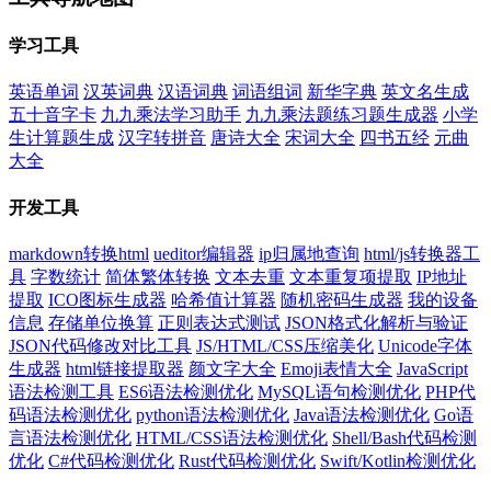
学习工具
英语单词
汉英词典
汉语词典
词语组词
新华字典
英文名生成
五十音字卡
九九乘法学习助手
九九乘法题练习题生成器
小学
生计算题生成
汉字转拼音
唐诗大全
宋词大全
四书五经
元曲
大全
开发工具
markdown转换html
ueditor编辑器
ip归属地查询
html/js转换器工
具
字数统计
简体繁体转换
文本去重
文本重复项提取
IP地址
提取
ICO图标生成器
哈希值计算器
随机密码生成器
我的设备
信息
存储单位换算
正则表达式测试
JSON格式化解析与验证
JSON代码修改对比工具
JS/HTML/CSS压缩美化
Unicode字体
生成器
html链接提取器
颜文字大全
Emoji表情大全
JavaScript
语法检测工具
ES6语法检测优化
MySQL语句检测优化
PHP代
码语法检测优化
python语法检测优化
Java语法检测优化
Go语
言语法检测优化
HTML/CSS语法检测优化
Shell/Bash代码检测
优化
C#代码检测优化
Rust代码检测优化
Swift/Kotlin检测优化