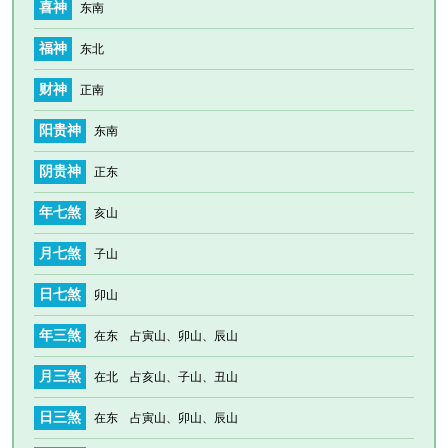
喜神
东南
福神
东北
财神
正南
阳贵神
东南
阴贵神
正东
年七煞
亥山
月七煞
子山
日七煞
卯山
年三煞
在东 占寅山、卯山、辰山
月三煞
在北 占亥山、子山、丑山
日三煞
在东 占寅山、卯山、辰山