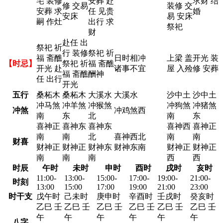
宅 装修
安葬 赴
求财 结
修 交易
装修 交
安葬 求
任 见贵
婚
安床
易 安床
嗣 作灶
出行 求
祭祀
财
赴任 出
祭祀 祈
行 装修
祭祀 祈
福 斋醮
日时相冲
上梁 盖
开光 装
【时忌】
祭祀 祈
福 斋醮
开光 赴
诸事不宜
屋 入殓
修 安葬
福 斋醮
酬神
任 出行
开光
五行
桑柘木
桑柘木
大溪水
大溪水
沙中土
沙中土
冲马煞
冲羊煞
冲猴煞
冲狗煞
冲猪煞
冲煞
冲鸡煞西
南
东
北
南
东
喜神正
喜神东
喜神东
喜神西
喜神正
南
南
北
喜神西北
南
南
财喜
财神正
财神正
财神东
财神东南
财神正
财神正
南
南
南
西
西
时辰
午时
未时
申时
酉时
戌时
亥时
11:00-
13:00-
15:00-
17:00-
19:00-
21:00-
时刻
13:00
15:00
17:00
19:00
21:00
23:00
时干支
戊午时
己未时
庚申时
辛酉时
壬戌时
癸亥时
乙巳 壬
乙巳 壬
乙巳 壬
乙巳 壬
乙巳 壬
乙巳 壬
午
午
午
午
午
午
八字