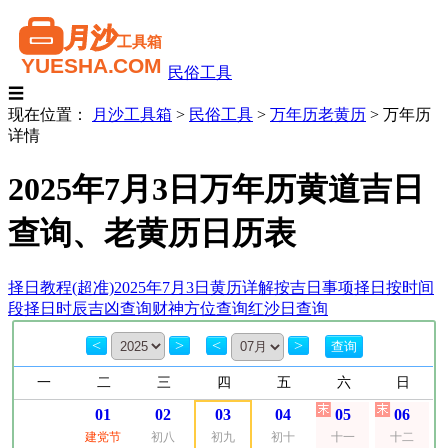
民俗工具
☰
现在位置：
月沙工具箱
>
民俗工具
>
万年历老黄历
>
万年历
详情
2025年7月3日万年历黄道吉日
查询、老黄历日历表
择日教程(超准)
2025年7月3日黄历详解
按吉日事项择日
按时间
段择日
时辰吉凶查询
财神方位查询
红沙日查询
<
>
<
>
一
二
三
四
五
六
日
01
02
03
04
05
06
建党节
初八
初九
初十
十一
十二