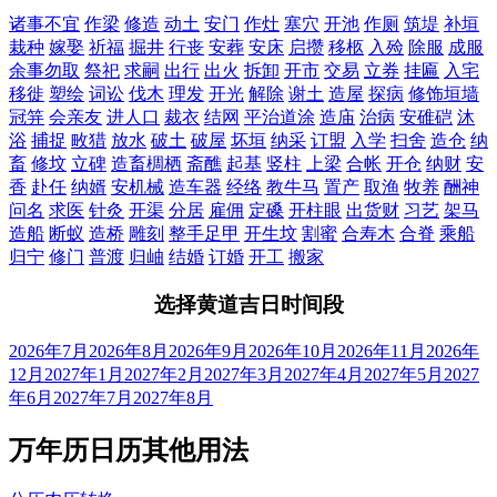
诸事不宜
作梁
修造
动土
安门
作灶
塞穴
开池
作厕
筑堤
补垣
栽种
嫁娶
祈福
掘井
行丧
安葬
安床
启攒
移柩
入殓
除服
成服
余事勿取
祭祀
求嗣
出行
出火
拆卸
开市
交易
立券
挂匾
入宅
移徙
塑绘
词讼
伐木
理发
开光
解除
谢土
造屋
探病
修饰垣墙
冠笄
会亲友
进人口
裁衣
结网
平治道涂
造庙
治病
安碓硙
沐
浴
捕捉
畋猎
放水
破土
破屋
坏垣
纳采
订盟
入学
扫舍
造仓
纳
畜
修坟
立碑
造畜椆栖
斋醮
起基
竖柱
上梁
合帐
开仓
纳财
安
香
赴任
纳婿
安机械
造车器
经络
教牛马
置产
取渔
牧养
酬神
问名
求医
针灸
开渠
分居
雇佣
定磉
开柱眼
出货财
习艺
架马
造船
断蚁
造桥
雕刻
整手足甲
开生坟
割蜜
合寿木
合脊
乘船
归宁
修门
普渡
归岫
结婚
订婚
开工
搬家
选择黄道吉日时间段
2026年7月
2026年8月
2026年9月
2026年10月
2026年11月
2026年
12月
2027年1月
2027年2月
2027年3月
2027年4月
2027年5月
2027
年6月
2027年7月
2027年8月
万年历日历其他用法