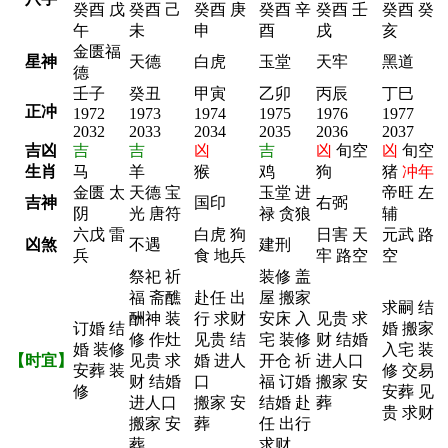
癸酉 戊
癸酉 己
癸酉 庚
癸酉 辛
癸酉 壬
癸酉 癸
午
未
申
酉
戌
亥
金匮福
星神
天德
白虎
玉堂
天牢
黑道
德
壬子
癸丑
甲寅
乙卯
丙辰
丁巳
正冲
1972
1973
1974
1975
1976
1977
2032
2033
2034
2035
2036
2037
吉凶
吉
吉
凶
吉
凶
旬空
凶
旬空
生肖
马
羊
猴
鸡
狗
猪
冲年
金匮 太
天德 宝
玉堂 进
帝旺 左
吉神
国印
右弼
阴
光 唐符
禄 贪狼
辅
六戊 雷
白虎 狗
日害 天
元武 路
凶煞
不遇
建刑
兵
食 地兵
牢 路空
空
祭祀 祈
装修 盖
福 斋醮
赴任 出
屋 搬家
求嗣 结
酬神 装
行 求财
安床 入
见贵 求
订婚 结
婚 搬家
修 作灶
见贵 结
宅 装修
财 结婚
婚 装修
入宅 装
【时宜】
见贵 求
婚 进人
开仓 祈
进人口
安葬 装
修 交易
财 结婚
口
福 订婚
搬家 安
修
安葬 见
进人口
搬家 安
结婚 赴
葬
贵 求财
搬家 安
葬
任 出行
葬
求财