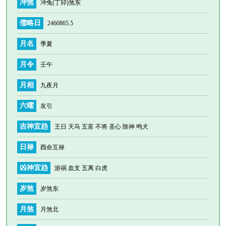
冲煞
冲兔(丁卯)煞东
儒略日
2460865.5
月名
季夏
月令
壬午
月相
九夜月
六曜
友引
吉神宜趋
王日 天马 五富 不将 圣心 除神 鸣犬
日禄
酉命互禄
凶神宜趋
游祸 血支 五离 白虎
岁煞
岁煞东
月煞
月煞北