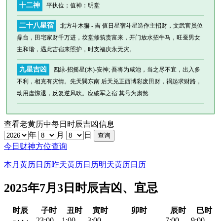
十二神
平执位
；值神：明堂
二十八星宿
北方斗木獬 - 吉 值日星宿斗星造作主招财，文武官员位
鼎台，田宅家财千万进，坟堂修筑贵富来，开门放水招牛马，旺蚕男女
主和谐，遇此吉宿来照护，时支福庆永无灾。
九星吉凶
四緑-招摇星(木)-安神; 吾将为咸池，当之尽不宜，出入多
不利，相克有灾情。先天巽东南 后天兑正西博彩废田财，祸起求财路，
动用虚惊退，反复逆风吹。应破军之宿 其号为肃煞
查看老黄历中每日时辰吉凶信息
年
月
日
今日财神方位查询
本月黄历日历
昨天黄历日历
明天黄历日历
2025年7月3日时辰吉凶、宜忌
时辰
子时
丑时
寅时
卯时
辰时
巳时
23:00-
1:00-
3:00-
7:00-
9:00-