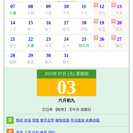
07
08
09
10
11
12
13
小暑
十四
十五
十六
十七
十八
十九
14
15
16
17
18
19
20
二十
廿一
廿二
廿三
廿四
廿五
廿六
21
22
23
24
25
26
27
廿七
大暑
廿九
三十
闰六月
初二
初三
28
29
30
31
初四
初五
初六
初七
2025年 07月 (大) 星期四
03
六月初九
乙巳年 【蛇年】 壬午月 癸酉日
宜
祭祀
沐浴
理发
整手足甲
修饰垣墙
平治道涂
余事勿取
忌
开市
入宅
出行
修造
词讼