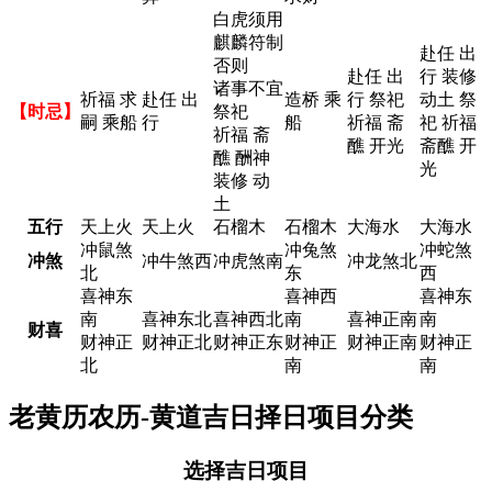
白虎须用
麒麟符制
赴任 出
否则
赴任 出
行 装修
诸事不宜
祈福 求
赴任 出
造桥 乘
行 祭祀
动土 祭
【时忌】
祭祀
嗣 乘船
行
船
祈福 斋
祀 祈福
祈福 斋
醮 开光
斋醮 开
醮 酬神
光
装修 动
土
五行
天上火
天上火
石榴木
石榴木
大海水
大海水
冲鼠煞
冲兔煞
冲蛇煞
冲煞
冲牛煞西
冲虎煞南
冲龙煞北
北
东
西
喜神东
喜神西
喜神东
南
喜神东北
喜神西北
南
喜神正南
南
财喜
财神正
财神正北
财神正东
财神正
财神正南
财神正
北
南
南
老黄历农历-黄道吉日择日项目分类
选择吉日项目