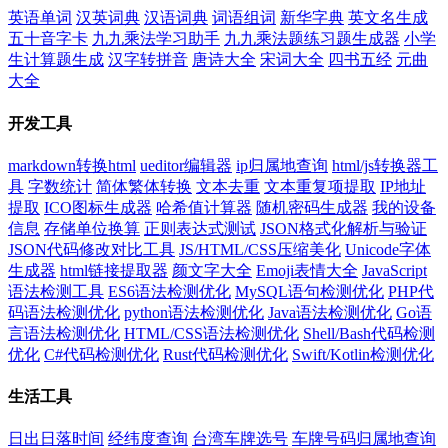
英语单词
汉英词典
汉语词典
词语组词
新华字典
英文名生成
五十音字卡
九九乘法学习助手
九九乘法题练习题生成器
小学
生计算题生成
汉字转拼音
唐诗大全
宋词大全
四书五经
元曲
大全
开发工具
markdown转换html
ueditor编辑器
ip归属地查询
html/js转换器工
具
字数统计
简体繁体转换
文本去重
文本重复项提取
IP地址
提取
ICO图标生成器
哈希值计算器
随机密码生成器
我的设备
信息
存储单位换算
正则表达式测试
JSON格式化解析与验证
JSON代码修改对比工具
JS/HTML/CSS压缩美化
Unicode字体
生成器
html链接提取器
颜文字大全
Emoji表情大全
JavaScript
语法检测工具
ES6语法检测优化
MySQL语句检测优化
PHP代
码语法检测优化
python语法检测优化
Java语法检测优化
Go语
言语法检测优化
HTML/CSS语法检测优化
Shell/Bash代码检测
优化
C#代码检测优化
Rust代码检测优化
Swift/Kotlin检测优化
生活工具
日出日落时间
经纬度查询
台湾车牌选号
车牌号码归属地查询