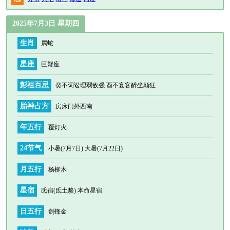
2025年7月3日 星期四
生肖
属蛇
星座
巨蟹座
彭祖百忌
癸不词讼理弱敌强 酉不宴客醉坐颠狂
胎神占方
房床门外西南
年五行
覆灯火
24节气
小暑(7月7日) 大暑(7月22日)
月五行
杨柳木
星宿
氐宿(氐土貉) 本命星宿
日五行
剑锋金