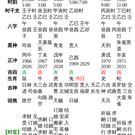
时刻
5:00-7:00
1:00
3:00
5:00
9:00
11:00
时干支
壬子时
癸丑时
甲寅时
乙卯时
丙辰时
丁巳时
乙巳 壬
乙巳 壬
乙巳 壬
乙巳 壬
乙巳 壬
午
午
午
乙巳 壬午
午
午
八字
癸酉 壬
癸酉 癸
癸酉 甲
癸酉 乙卯
癸酉 丙
癸酉 丁
子
丑
寅
辰
巳
天寡孤
朱雀黑
星神
司命
青龙
贵人
天刑
辰
道
丙午
丁未
戊申
庚戌
辛亥
己酉
正冲
1966
1967
1968
1970
1971
1969 2029
2026
2027
2028
2030
2031
吉凶
吉
凶
吉
吉
凶
凶
生肖
鼠
牛
虎
兔
冲日
龙
蛇
日禄 大
三合 武
青龙 功
明堂 贵人 天乙
六合 喜
罗纹 交
吉神
进 司命
曲
曹 左辅
文昌 福星 长生
神 武曲
贵 三合
勾陈 路
大退 朱
凶煞
路空
天贼
日破
天兵
空
雀
订婚 结
祈福 求
求财 见
婚 安床
求嗣 订
嗣 订婚
贵 订婚
搬家 入
祈福 求
婚 结婚
结婚 出
结婚 入
宅 装修
嗣 出行
【时宜】
求财 装
行 求财