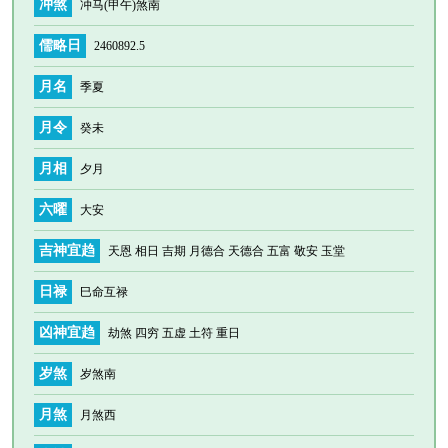
冲煞
冲马(甲午)煞南
儒略日
2460892.5
月名
季夏
月令
癸未
月相
夕月
六曜
大安
吉神宜趋
天恩 相日 吉期 月德合 天德合 五富 敬安 玉堂
日禄
巳命互禄
凶神宜趋
劫煞 四穷 五虚 土符 重日
岁煞
岁煞南
月煞
月煞西