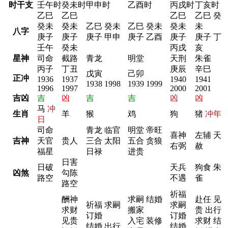
时干支
壬午时
癸未时
甲申时
乙酉时
丙戌时
丁亥时
乙巳
乙巳
乙巳
乙巳 癸
癸未
癸未
乙巳 癸未
乙巳 癸未
癸未
未
八字
庚子
庚子
庚子 甲申
庚子 乙酉
庚子
庚子 丁
壬午
癸未
丙戌
亥
星神
司命
截路
青龙
明堂
天刑
朱雀
丙子
丁丑
庚辰
辛巳
戊寅
己卯
正冲
1936
1937
1940
1941
1938 1998
1939 1999
1996
1997
2000
2001
吉凶
吉
凶
吉
吉
凶
凶
马
冲
生肖
羊
猴
鸡
狗
猪
冲年
日
司命
青龙 临官
明堂 帝旺
喜神
左辅 天
吉神
天官
贵人
三合 太阳
五合 贪狼
右弼
赦
福星
日禄
进贵
日害
日破
天兵
狗食 朱
凶煞
勾陈
路空
不遇
雀
路空
祈福
酬神
求嗣 结婚
赴任 见
祈福 求嗣
求嗣
求财
搬家
贵 出行
订婚
订婚
见贵
入宅 装修
求财 结
结婚 出行
结婚