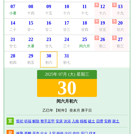
07
08
09
10
11
12
13
小暑
十四
十五
十六
十七
十八
十九
14
15
16
17
18
19
20
二十
廿一
廿二
廿三
廿四
廿五
廿六
21
22
23
24
25
26
27
廿七
大暑
廿九
三十
闰六月
初二
初三
28
29
30
31
初四
初五
初六
初七
2025年 07月 (大) 星期三
30
闰六月初六
乙巳年 【蛇年】 癸未月 庚子日
宜
祭祀
祈福
解除
整手足甲
安床
沐浴
入殓
移柩
破土
启攒
安葬
谢土
忌
嫁娶
斋醮
开市
出火
入宅
移徙
出行
作灶
安门
伐木