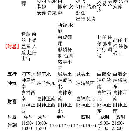
订婚 结婚
口
求嗣
修 交易
葬
交易 安
装修
搬家 安
订婚 结婚
安葬
床
安葬 青龙
葬
赴任
出行 见贵
祈福 求
嗣
造船 乘
白虎须
赴任 装
船 上梁
赴任 出
用
修 搬家
【时忌】
盖屋 入
行 装修
麒麟符
出行 词
殓 赴任
动土
制 否则
讼
出行
诸事不
宜
五行
涧下水
涧下水
城头土
城头土
白腊金
白腊金
冲马煞
冲猴煞
冲狗煞
冲猪煞
冲煞
冲羊煞东
冲鸡煞西
南
北
南
东
喜神西
喜神东
喜神西
喜神西
南
喜神正南
南
喜神东北
北
南
财喜
财神正
财神正西
财神正
财神正北
财神正
财神正
西
北
东
南
时辰
午时
未时
申时
酉时
戌时
亥时
11:00-
13:00-
19:00-
21:00-
时刻
15:00-17:00
17:00-19:00
13:00
15:00
21:00
23:00