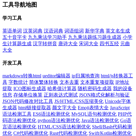
工具导航地图
学习工具
英语单词
汉英词典
汉语词典
词语组词
新华字典
英文名生成
五十音字卡
九九乘法学习助手
九九乘法题练习题生成器
小学
生计算题生成
汉字转拼音
唐诗大全
宋词大全
四书五经
元曲
大全
开发工具
markdown转换html
ueditor编辑器
ip归属地查询
html/js转换器工
具
字数统计
简体繁体转换
文本去重
文本重复项提取
IP地址
提取
ICO图标生成器
哈希值计算器
随机密码生成器
我的设备
信息
存储单位换算
正则表达式测试
JSON格式化解析与验证
JSON代码修改对比工具
JS/HTML/CSS压缩美化
Unicode字体
生成器
html链接提取器
颜文字大全
Emoji表情大全
JavaScript
语法检测工具
ES6语法检测优化
MySQL语句检测优化
PHP代
码语法检测优化
python语法检测优化
Java语法检测优化
Go语
言语法检测优化
HTML/CSS语法检测优化
Shell/Bash代码检测
优化
C#代码检测优化
Rust代码检测优化
Swift/Kotlin检测优化