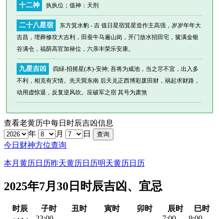
十二神
执执位
；值神：天刑
二十八星宿
东方箕水豹 - 吉 值日星宿箕星造作主高强，岁岁年年大
吉昌，埋葬修坟大吉利，田蚕牛马遍山岗，开门放水招田宅，箧满金银
谷满仓，福荫高官加禄位，六亲丰荣乐安康。
九星吉凶
四緑-招摇星(木)-安神; 吾将为咸池，当之尽不宜，出入多
不利，相克有灾情。先天巽东南 后天兑正西博彩废田财，祸起求财路，
动用虚惊退，反复逆风吹。应破军之宿 其号为肃煞
查看老黄历中每日时辰吉凶信息
年
月
日
今日财神方位查询
本月黄历日历
昨天黄历日历
明天黄历日历
2025年7月30日时辰吉凶、宜忌
时辰
子时
丑时
寅时
卯时
辰时
巳时
23:00-
7:00-
9:00-