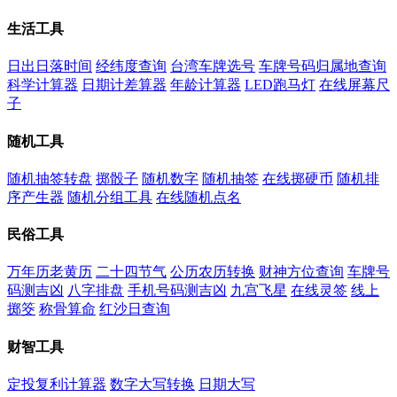
生活工具
日出日落时间
经纬度查询
台湾车牌选号
车牌号码归属地查询
科学计算器
日期计差算器
年龄计算器
LED跑马灯
在线屏幕尺
子
随机工具
随机抽签转盘
掷骰子
随机数字
随机抽签
在线掷硬币
随机排
序产生器
随机分组工具
在线随机点名
民俗工具
万年历老黄历
二十四节气
公历农历转换
财神方位查询
车牌号
码测吉凶
八字排盘
手机号码测吉凶
九宫飞星
在线灵签
线上
掷筊
称骨算命
红沙日查询
财智工具
定投复利计算器
数字大写转换
日期大写