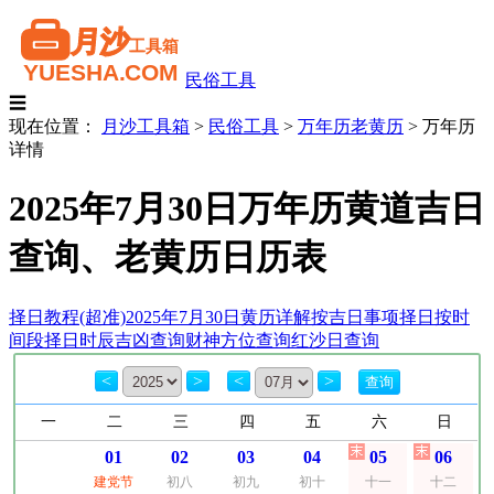
民俗工具
☰
现在位置：
月沙工具箱
>
民俗工具
>
万年历老黄历
>
万年历
详情
2025年7月30日万年历黄道吉日
查询、老黄历日历表
择日教程(超准)
2025年7月30日黄历详解
按吉日事项择日
按时
间段择日
时辰吉凶查询
财神方位查询
红沙日查询
<
>
<
>
一
二
三
四
五
六
日
01
02
03
04
05
06
建党节
初八
初九
初十
十一
十二