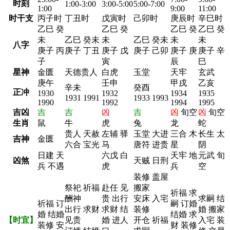
时刻
1:00-3:00
3:00-5:00
5:00-7:00
1:00
9:00
11:00
时干支
丙子时
丁丑时
戊寅时
己卯时
庚辰时
辛巳时
乙巳 癸
乙巳 癸
乙巳 癸
乙巳 癸
未
乙巳 癸未
未
乙巳 癸未
未
未
八字
庚子 丙
庚子 丁丑
庚子 戊
庚子 己卯
庚子 庚
庚子 辛
子
寅
辰
巳
星神
金匮
天德贵人
白虎
玉堂
天牢
玄武
庚午
壬申
甲戌
乙亥
辛未
癸酉
正冲
1930
1932
1934
1935
1931 1991
1933 1993
1990
1992
1994
1995
吉凶
吉
吉
凶
吉
凶
旬空
凶
旬空
生肖
鼠
牛
虎
兔
龙
蛇
贵人 天赦
左辅 驿
玉堂 大进
三合 木
长生 太
吉神
金匮
六合 宝光
马
唐符 进贵
星
阴
日建 天
六戊 白
天牢 地
元武 旬
凶煞
天贼 日刑
兵 不遇
虎
兵
空
装修 盖屋
祭祀 祈福
赴任 见
搬家
祈福 求
酬神
贵 出行
安床 入宅
求嗣 结
祈福 订
嗣 订婚
出行 求财
求财 结
装修
婚 搬家
婚 结婚
结婚 求
【时宜】
见贵
婚 进人
开仓 祈福
入宅 装
装修 安
财 装修