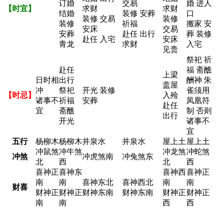
订婚
交易
婚 进人
【时宜】
求财
求财
结婚
装修 安葬
口
装修 交易
装修
装修
祈福
搬家 安
安床
交易
安葬
赴任 出行
葬 装修
赴任 入宅
安床
青龙
求财
入宅
见贵
祭祀 祈
赴任
福 斋醮
上梁
日时相
出行
酬神 朱
盖屋
冲
祭祀
开光 装修
雀须用
【时忌】
入殓
诸事不
祈福
安葬
凤凰符
赴任
宜
斋醮
制 否则
出行
开光
诸事不
宜
五行
杨柳木
杨柳木
井泉水
井泉水
屋上土
屋上土
冲鼠煞
冲牛煞
冲龙煞
冲蛇煞
冲煞
冲虎煞南
冲兔煞东
北
西
北
西
喜神正
喜神东
喜神西
喜神正
南
南
喜神东北
喜神西北
南
南
财喜
财神正
财神正
财神东南
财神东南
财神正
财神正
南
南
西
西