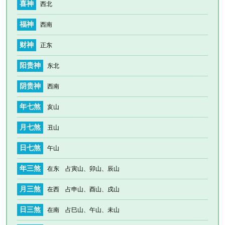
喜神
西北
福神
西南
财神
正东
阳贵神
东北
阴贵神
西南
年七煞
亥山
月七煞
丑山
日七煞
午山
年三煞
在东 占寅山、卯山、辰山
月三煞
在西 占申山、酉山、戌山
日三煞
在南 占巳山、午山、未山