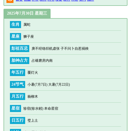
2025年7月30日 星期三
生肖
属蛇
星座
狮子座
彭祖百忌
庚不经络织机虚张 子不问卜自惹祸殃
胎神占方
占碓磨房内南
年五行
覆灯火
24节气
小暑(7月7日) 大暑(7月22日)
月五行
杨柳木
星宿
轸宿(轸水蚓) 本命星宿
日五行
璧上土