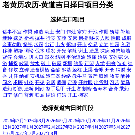
老黄历农历-黄道吉日择日项目分类
选择吉日项目
诸事不宜
作梁
修造
动土
安门
作灶
塞穴
开池
作厕
筑堤
补垣
栽种
嫁娶
祈福
掘井
行丧
安葬
安床
启攒
移柩
入殓
除服
成服
余事勿取
祭祀
求嗣
出行
出火
拆卸
开市
交易
立券
挂匾
入宅
移徙
塑绘
词讼
伐木
理发
开光
解除
谢土
造屋
探病
修饰垣墙
冠笄
会亲友
进人口
裁衣
结网
平治道涂
造庙
治病
安碓硙
沐
浴
捕捉
畋猎
放水
破土
破屋
坏垣
纳采
订盟
入学
扫舍
造仓
纳
畜
修坟
立碑
造畜椆栖
斋醮
起基
竖柱
上梁
合帐
开仓
纳财
安
香
赴任
纳婿
安机械
造车器
经络
教牛马
置产
取渔
牧养
酬神
问名
求医
针灸
开渠
分居
雇佣
定磉
开柱眼
出货财
习艺
架马
造船
断蚁
造桥
雕刻
整手足甲
开生坟
割蜜
合寿木
合脊
乘船
归宁
修门
普渡
归岫
结婚
订婚
开工
搬家
选择黄道吉日时间段
2026年7月
2026年8月
2026年9月
2026年10月
2026年11月
2026年
12月
2027年1月
2027年2月
2027年3月
2027年4月
2027年5月
2027
年6月
2027年7月
2027年8月