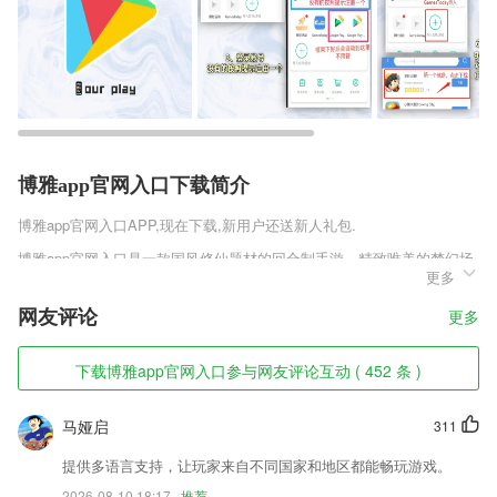
博雅app官网入口下载简介
博雅app官网入口
APP,现在下载,新用户还送新人礼包.
博雅app官网入口是一款国风修仙题材的回合制手游，精致唯美的梦幻场
更多
景，全新的游戏世界，经典职业搭配，个性人物养成玩法，百变时装，酷
炫萌宠，同时还有浪漫情缘系统，畅快战斗，开启修仙战斗之旅。
网友评论
更多
博雅app官网入口软件特色
下载博雅app官网入口参与网友评论互动 ( 452 条 )
1,【历年真题及模拟考场】
2,囊括历年真题，答题、解析双模式，轻松刷题学知识。
马娅启
311
3,经典、热门漫画 一应俱全,与网络同步更新;
提供多语言支持，让玩家来自不同国家和地区都能畅玩游戏。
4,你可以把它当做是心灵的日记本，心灵的随笔录，甚至是心灵的照相
2026-08-10 18:17
推荐