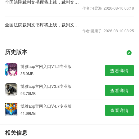
全国法院裁判文书库将上线，裁判文书公开何去何从？
作者:习梁海 2026-08-10 06:18
全国法院裁判文书库将上线，裁判文书公开何去何从？
作者:梁康子 2026-08-10 08:25
历史版本
博雅app官网入口V1.2专业版
查看详情
35.0MB
博雅app官网入口V3.8专业版
查看详情
93.70MB
博雅app官网入口V4.7专业版
查看详情
41.69MB
相关信息