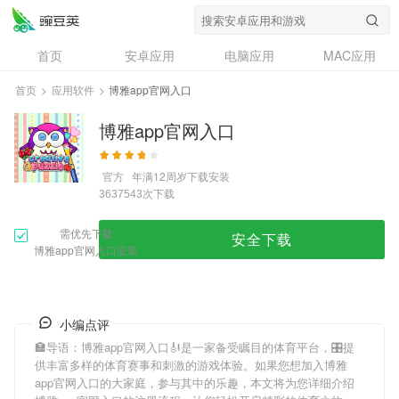
首页
安卓应用
电脑应用
MAC应用
资讯
专题
设计奖
创意应用
首页
>
应用软件
>
博雅app官网入口
问答
博雅app官网入口
官方
年满12周岁
下载安装
次下载
3637543
需优先下载
安全下载
博雅app官网入口安装
小编点评
🏣导语：
博雅app官网入口
🎻是一家备受瞩目的体育平台，🎛提
供丰富多样的体育赛事和刺激的游戏体验。如果您想加入
博雅
app官网入口
的大家庭，参与其中的乐趣，本文将为您详细介绍