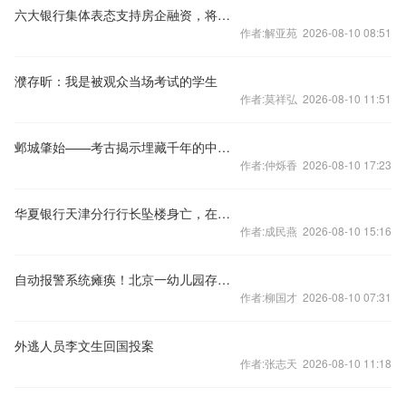
六大银行集体表态支持房企融资，将如何影响楼市？
作者:解亚苑 2026-08-10 08:51
濮存昕：我是被观众当场考试的学生
作者:莫祥弘 2026-08-10 11:51
邺城肇始——考古揭示埋藏千年的中国都城秘密
作者:仲烁香 2026-08-10 17:23
华夏银行天津分行行长坠楼身亡，在任刚满三年
作者:成民燕 2026-08-10 15:16
自动报警系统瘫痪！北京一幼儿园存重大火灾隐患
作者:柳国才 2026-08-10 07:31
外逃人员李文生回国投案
作者:张志天 2026-08-10 11:18